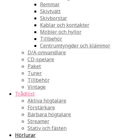
Remmar
Skivtvätt
Skivborstar
Kablar och kontakter
Möbler och hyllor
Tillbehör
Centrumtyngder och klämmor
D/A-omvandlare
CD-spelare
Paket
Tuner
Tillbehör
Vintage
Trådlöst
Aktiva högtalare
Förstärkare
Bärbara högtalare
Streamer
Stativ och fästen
Hörlurar