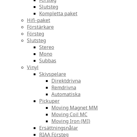
Försteg
Slutsteg
Kompletta paket
Hifi-paket
Förstärkare
Försteg
Slutsteg
Stereo
Mono
Subbas
Vinyl
Skivspelare
Direktdrivna
Remdrivna
Automatiska
Pickuper
Moving Magnet MM
Moving Coil MC
Moving Iron (MI)
Ersättningsnålar
RIAA Försteg