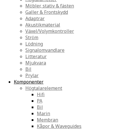
Möbler, stativ & fästen
Galler & Frontskydd
Adaptrar
Akustikmaterial
Växel/Volymkontroller
Ström
Lödning
Signalomvandlare
Litteratur
Mjukvara
Bil
Prylar
Komponenter
Högtalarelement
Hifi
PA
Bil
Marin
Membran
Kåpor & Waveguides