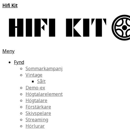
Hifi Kit
Meny
Fynd
Sommarkampanj
Vintage
Sålt
Demo-ex
Högtalarelement
Högtalare
Förstärkare
Skivspelare
Streaming
Hörlurar