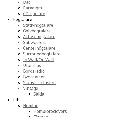
Dac
Paradigm
CD-spelare
Högtalare
Stativhögtalare
Golvhögtalare
Aktiva högtalare
Subwoofers
Centerhögtalare
Surroundhögtalare
In Wall/On Wall
Utomhus
Bordsradio
Byggsatser
Stativ och fästen
Vintage
Sålda
Hifi
Hembio
Hembiorecievers