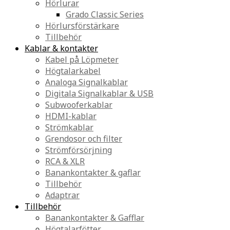
Hörlurar
Grado Classic Series
Hörlursförstärkare
Tillbehör
Kablar & kontakter
Kabel på Löpmeter
Högtalarkabel
Analoga Signalkablar
Digitala Signalkablar & USB
Subwooferkablar
HDMI-kablar
Strömkablar
Grendosor och filter
Strömförsörjning
RCA & XLR
Banankontakter & gaflar
Tillbehör
Adaptrar
Tillbehör
Banankontakter & Gafflar
Högtalarfötter