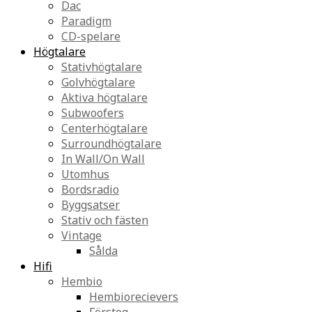
Dac
Paradigm
CD-spelare
Högtalare
Stativhögtalare
Golvhögtalare
Aktiva högtalare
Subwoofers
Centerhögtalare
Surroundhögtalare
In Wall/On Wall
Utomhus
Bordsradio
Byggsatser
Stativ och fästen
Vintage
Sålda
Hifi
Hembio
Hembiorecievers