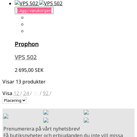
Lägg i varukorgen
Prophon
VPS 502
2 695,00 SEK
Visar 13 produkter
Visa
12
/
24
/
36
/
92
/
Prenumerera på vårt nyhetsbrev!
Få butiksnyheter och erbjudanden du inte vill missa