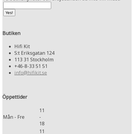
Butiken
Hifi Kit
S:t Eriksgatan 124
113 31 Stockholm
+46-8-33 51 51
info@hifikit.se
Öppettider
11
Mån - Fre
-
18
11