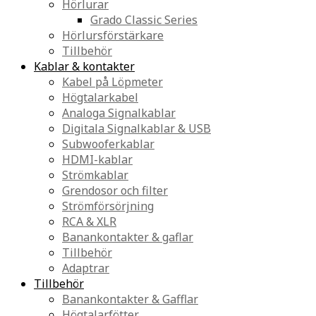
Hörlurar
Grado Classic Series
Hörlursförstärkare
Tillbehör
Kablar & kontakter
Kabel på Löpmeter
Högtalarkabel
Analoga Signalkablar
Digitala Signalkablar & USB
Subwooferkablar
HDMI-kablar
Strömkablar
Grendosor och filter
Strömförsörjning
RCA & XLR
Banankontakter & gaflar
Tillbehör
Adaptrar
Tillbehör
Banankontakter & Gafflar
Högtalarfötter