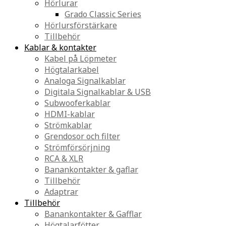
Hörlurar
Grado Classic Series
Hörlursförstärkare
Tillbehör
Kablar & kontakter
Kabel på Löpmeter
Högtalarkabel
Analoga Signalkablar
Digitala Signalkablar & USB
Subwooferkablar
HDMI-kablar
Strömkablar
Grendosor och filter
Strömförsörjning
RCA & XLR
Banankontakter & gaflar
Tillbehör
Adaptrar
Tillbehör
Banankontakter & Gafflar
Högtalarfötter