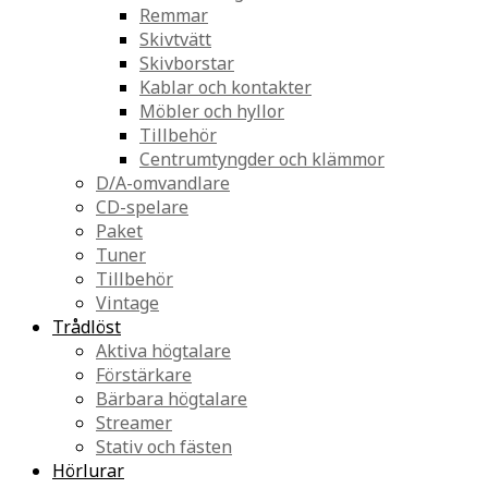
Remmar
Skivtvätt
Skivborstar
Kablar och kontakter
Möbler och hyllor
Tillbehör
Centrumtyngder och klämmor
D/A-omvandlare
CD-spelare
Paket
Tuner
Tillbehör
Vintage
Trådlöst
Aktiva högtalare
Förstärkare
Bärbara högtalare
Streamer
Stativ och fästen
Hörlurar