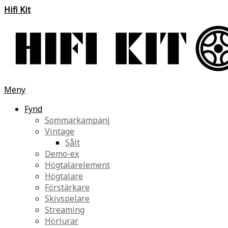
Hifi Kit
Meny
Fynd
Sommarkampanj
Vintage
Sålt
Demo-ex
Högtalarelement
Högtalare
Förstärkare
Skivspelare
Streaming
Hörlurar