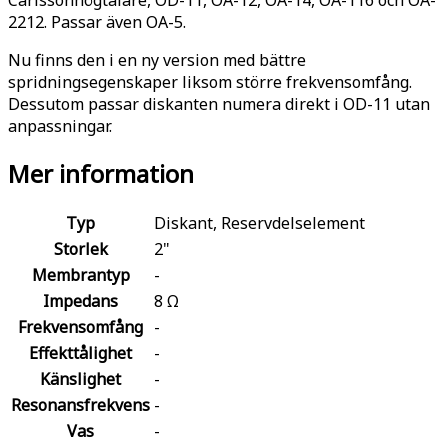
2212. Passar även OA-5.
Nu finns den i en ny version med bättre
spridningsegenskaper liksom större frekvensomfång.
Dessutom passar diskanten numera direkt i OD-11 utan
anpassningar.
Mer information
Typ
Diskant, Reservdelselement
Storlek
2"
Membrantyp
-
Impedans
8 Ω
Frekvensomfång
-
Effekttålighet
-
Känslighet
-
Resonansfrekvens
-
Vas
-