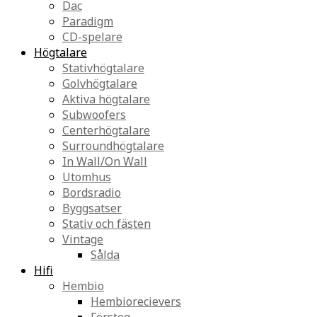
Dac
Paradigm
CD-spelare
Högtalare
Stativhögtalare
Golvhögtalare
Aktiva högtalare
Subwoofers
Centerhögtalare
Surroundhögtalare
In Wall/On Wall
Utomhus
Bordsradio
Byggsatser
Stativ och fästen
Vintage
Sålda
Hifi
Hembio
Hembiorecievers