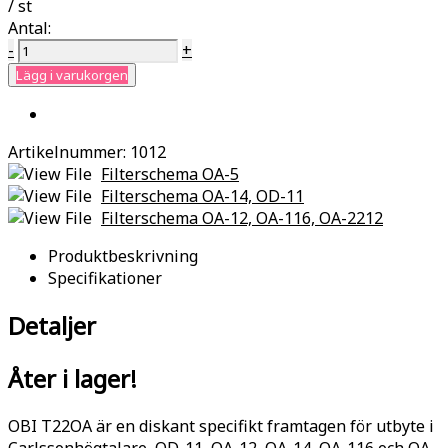
/ st
Antal:
-
+
Lägg i varukorgen
Artikelnummer:
1012
Filterschema OA-5
Filterschema OA-14, OD-11
Filterschema OA-12, OA-116, OA-2212
Produktbeskrivning
Specifikationer
Detaljer
Åter i lager!
OBI T22OA är en diskant specifikt framtagen för utbyte i
Carlssonhögtalare, OD-11, OA-12, OA-14, OA-116 och OA-