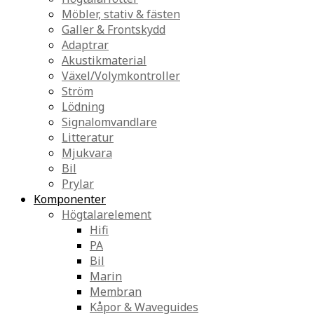
Möbler, stativ & fästen
Galler & Frontskydd
Adaptrar
Akustikmaterial
Växel/Volymkontroller
Ström
Lödning
Signalomvandlare
Litteratur
Mjukvara
Bil
Prylar
Komponenter
Högtalarelement
Hifi
PA
Bil
Marin
Membran
Kåpor & Waveguides