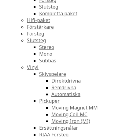
Försteg
Slutsteg
Kompletta paket
Hifi-paket
Förstärkare
Försteg
Slutsteg
Stereo
Mono
Subbas
Vinyl
Skivspelare
Direktdrivna
Remdrivna
Automatiska
Pickuper
Moving Magnet MM
Moving Coil MC
Moving Iron (MI)
Ersättningsnålar
RIAA Försteg