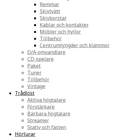
Remmar
Skivtvätt
Skivborstar
Kablar och kontakter
Möbler och hyllor
Tillbehör
Centrumtyngder och klämmor
D/A-omvandlare
CD-spelare
Paket
Tuner
Tillbehör
Vintage
Trådlöst
Aktiva högtalare
Förstärkare
Bärbara högtalare
Streamer
Stativ och fästen
Hörlurar