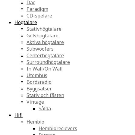
Dac
Paradigm
CD-spelare
Högtalare
Stativhögtalare
Golvhögtalare
Aktiva högtalare
Subwoofers
Centerhögtalare
Surroundhögtalare
In Wall/On Wall
Utomhus
Bordsradio
Byggsatser
Stativ och fästen
Vintage
Sålda
Hifi
Hembio
Hembiorecievers