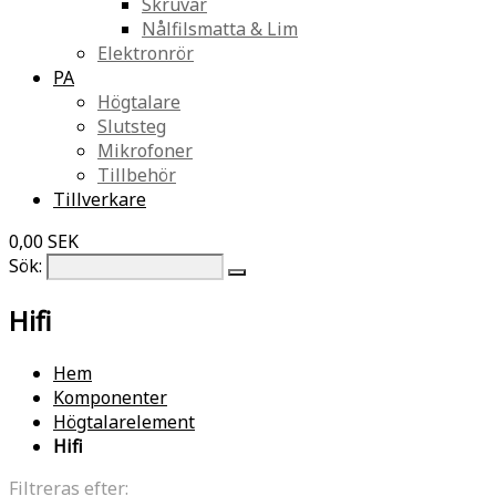
Skruvar
Nålfilsmatta & Lim
Elektronrör
PA
Högtalare
Slutsteg
Mikrofoner
Tillbehör
Tillverkare
0,00 SEK
Sök:
Hifi
Hem
Komponenter
Högtalarelement
Hifi
Filtreras efter: