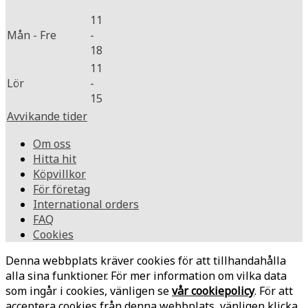
11
Mån - Fre
-
18
11
Lör
-
15
Avvikande tider
Om oss
Hitta hit
Köpvillkor
För företag
International orders
FAQ
Cookies
Denna webbplats kräver cookies för att tillhandahålla
alla sina funktioner. För mer information om vilka data
som ingår i cookies, vänligen se
vår cookiepolicy
. För att
acceptera cookies från denna webbplats, vänligen klicka