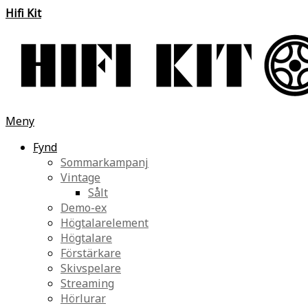
Hifi Kit
Meny
Fynd
Sommarkampanj
Vintage
Sålt
Demo-ex
Högtalarelement
Högtalare
Förstärkare
Skivspelare
Streaming
Hörlurar