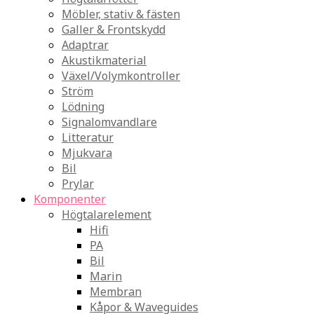
Möbler, stativ & fästen
Galler & Frontskydd
Adaptrar
Akustikmaterial
Växel/Volymkontroller
Ström
Lödning
Signalomvandlare
Litteratur
Mjukvara
Bil
Prylar
Komponenter
Högtalarelement
Hifi
PA
Bil
Marin
Membran
Kåpor & Waveguides