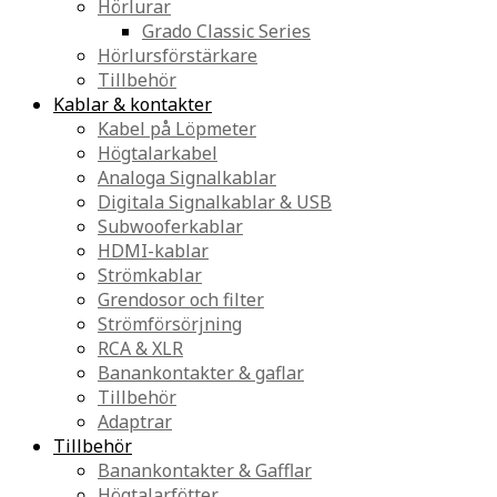
Hörlurar
Grado Classic Series
Hörlursförstärkare
Tillbehör
Kablar & kontakter
Kabel på Löpmeter
Högtalarkabel
Analoga Signalkablar
Digitala Signalkablar & USB
Subwooferkablar
HDMI-kablar
Strömkablar
Grendosor och filter
Strömförsörjning
RCA & XLR
Banankontakter & gaflar
Tillbehör
Adaptrar
Tillbehör
Banankontakter & Gafflar
Högtalarfötter