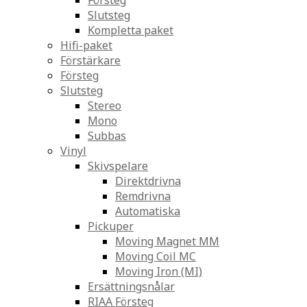
Försteg
Slutsteg
Kompletta paket
Hifi-paket
Förstärkare
Försteg
Slutsteg
Stereo
Mono
Subbas
Vinyl
Skivspelare
Direktdrivna
Remdrivna
Automatiska
Pickuper
Moving Magnet MM
Moving Coil MC
Moving Iron (MI)
Ersättningsnålar
RIAA Försteg