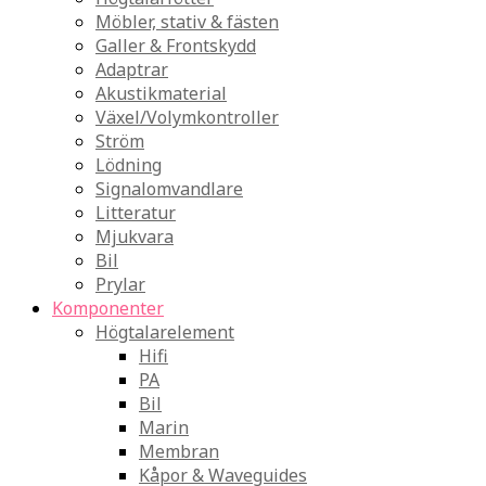
Möbler, stativ & fästen
Galler & Frontskydd
Adaptrar
Akustikmaterial
Växel/Volymkontroller
Ström
Lödning
Signalomvandlare
Litteratur
Mjukvara
Bil
Prylar
Komponenter
Högtalarelement
Hifi
PA
Bil
Marin
Membran
Kåpor & Waveguides