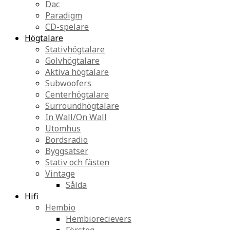
Dac
Paradigm
CD-spelare
Högtalare
Stativhögtalare
Golvhögtalare
Aktiva högtalare
Subwoofers
Centerhögtalare
Surroundhögtalare
In Wall/On Wall
Utomhus
Bordsradio
Byggsatser
Stativ och fästen
Vintage
Sålda
Hifi
Hembio
Hembiorecievers