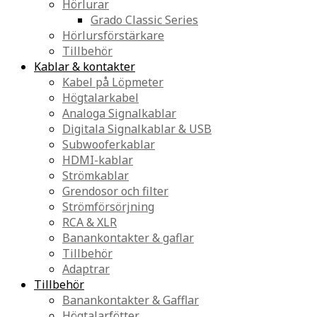
Hörlurar
Grado Classic Series
Hörlursförstärkare
Tillbehör
Kablar & kontakter
Kabel på Löpmeter
Högtalarkabel
Analoga Signalkablar
Digitala Signalkablar & USB
Subwooferkablar
HDMI-kablar
Strömkablar
Grendosor och filter
Strömförsörjning
RCA & XLR
Banankontakter & gaflar
Tillbehör
Adaptrar
Tillbehör
Banankontakter & Gafflar
Högtalarfötter