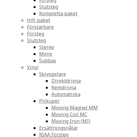
Försteg
Slutsteg
Kompletta paket
Hifi-paket
Förstärkare
Försteg
Slutsteg
Stereo
Mono
Subbas
Vinyl
Skivspelare
Direktdrivna
Remdrivna
Automatiska
Pickuper
Moving Magnet MM
Moving Coil MC
Moving Iron (MI)
Ersättningsnålar
RIAA Försteg