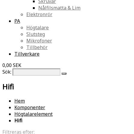
Skruvar
Nålfilsmatta & Lim
Elektronrör
PA
Högtalare
Slutsteg
Mikrofoner
Tillbehör
Tillverkare
0,00 SEK
Sök:
Hifi
Hem
Komponenter
Högtalarelement
Hifi
Filtreras efter: