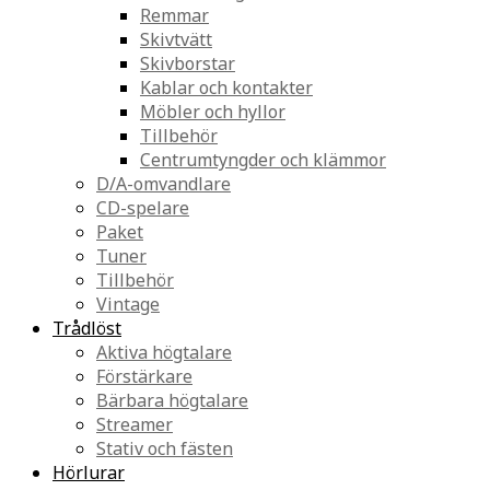
Remmar
Skivtvätt
Skivborstar
Kablar och kontakter
Möbler och hyllor
Tillbehör
Centrumtyngder och klämmor
D/A-omvandlare
CD-spelare
Paket
Tuner
Tillbehör
Vintage
Trådlöst
Aktiva högtalare
Förstärkare
Bärbara högtalare
Streamer
Stativ och fästen
Hörlurar