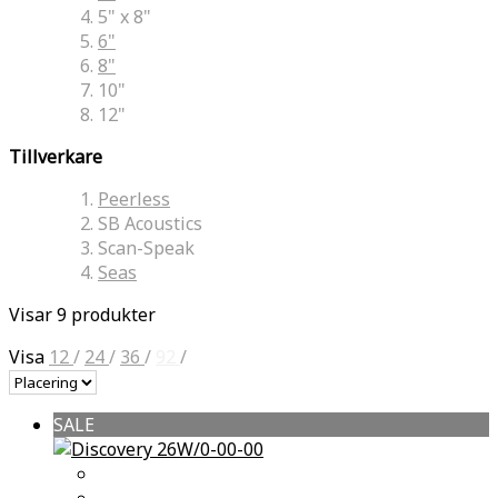
5" x 8"
6"
8"
10"
12"
Tillverkare
Peerless
SB Acoustics
Scan-Speak
Seas
Visar 9 produkter
Visa
12
/
24
/
36
/
92
/
SALE