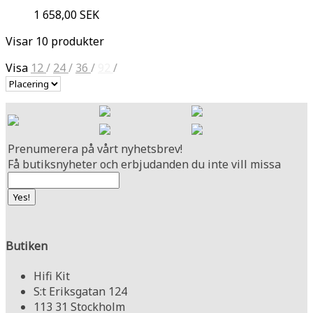
1 658,00 SEK
Visar 10 produkter
Visa
12
/
24
/
36
/
92
/
Prenumerera på vårt nyhetsbrev!
Få butiksnyheter och erbjudanden du inte vill missa
Butiken
Hifi Kit
S:t Eriksgatan 124
113 31 Stockholm