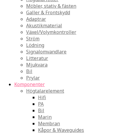
Möbler, stativ & fästen
Galler & Frontskydd
Adaptrar
Akustikmaterial
Växel/Volymkontroller
Ström
Lödning
Signalomvandlare
Litteratur
Mjukvara
Bil
Prylar
Komponenter
Högtalarelement
Hifi
PA
Bil
Marin
Membran
Kåpor & Waveguides