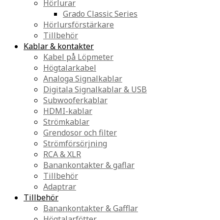
Hörlurar
Grado Classic Series
Hörlursförstärkare
Tillbehör
Kablar & kontakter
Kabel på Löpmeter
Högtalarkabel
Analoga Signalkablar
Digitala Signalkablar & USB
Subwooferkablar
HDMI-kablar
Strömkablar
Grendosor och filter
Strömförsörjning
RCA & XLR
Banankontakter & gaflar
Tillbehör
Adaptrar
Tillbehör
Banankontakter & Gafflar
Högtalarfötter