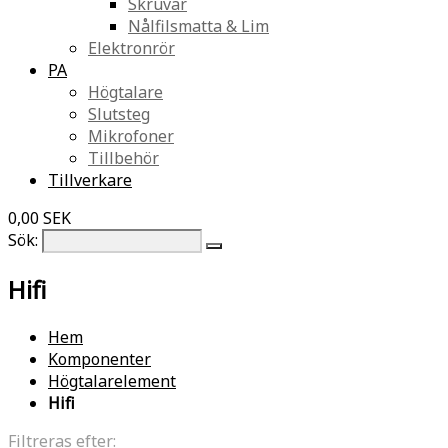
Skruvar
Nålfilsmatta & Lim
Elektronrör
PA
Högtalare
Slutsteg
Mikrofoner
Tillbehör
Tillverkare
0,00 SEK
Sök:
Hifi
Hem
Komponenter
Högtalarelement
Hifi
Filtreras efter: