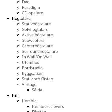
Dac
Paradigm
CD-spelare
Högtalare
Stativhögtalare
Golvhögtalare
Aktiva högtalare
Subwoofers
Centerhögtalare
Surroundhögtalare
In Wall/On Wall
Utomhus
Bordsradio
Byggsatser
Stativ och fästen
Vintage
Sålda
Hifi
Hembio
Hembiorecievers