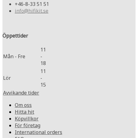
+46-8-33 51 51
info@hifikit.se
Öppettider
11
Mån - Fre
-
18
11
Lör
-
15
Avvikande tider
Om oss
Hitta hit
Köpvillkor
För företag
International orders