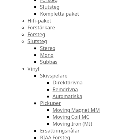
Försteg
Slutsteg
Kompletta paket
Hifi-paket
Förstärkare
Försteg
Slutsteg
Stereo
Mono
Subbas
Vinyl
Skivspelare
Direktdrivna
Remdrivna
Automatiska
Pickuper
Moving Magnet MM
Moving Coil MC
Moving Iron (MI)
Ersättningsnålar
RIAA Försteg