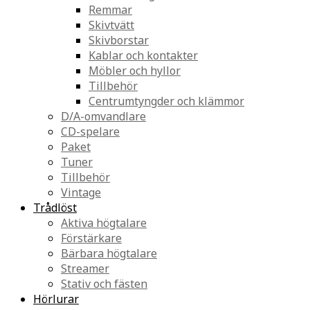
Remmar
Skivtvätt
Skivborstar
Kablar och kontakter
Möbler och hyllor
Tillbehör
Centrumtyngder och klämmor
D/A-omvandlare
CD-spelare
Paket
Tuner
Tillbehör
Vintage
Trådlöst
Aktiva högtalare
Förstärkare
Bärbara högtalare
Streamer
Stativ och fästen
Hörlurar