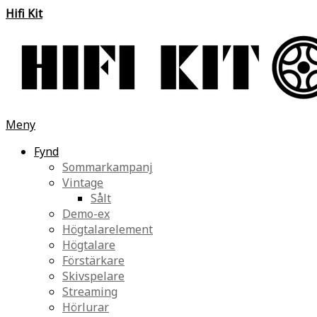
Hifi Kit
Meny
Fynd
Sommarkampanj
Vintage
Sålt
Demo-ex
Högtalarelement
Högtalare
Förstärkare
Skivspelare
Streaming
Hörlurar