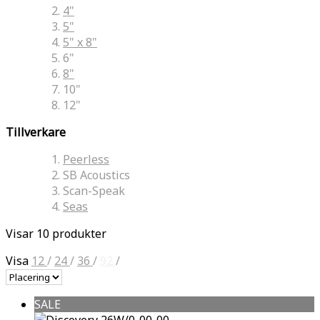
4"
5"
5" x 8"
6"
8"
10"
12"
Tillverkare
Peerless
SB Acoustics
Scan-Speak
Seas
Visar 10 produkter
Visa
12
/
24
/
36
/
92
/
SALE