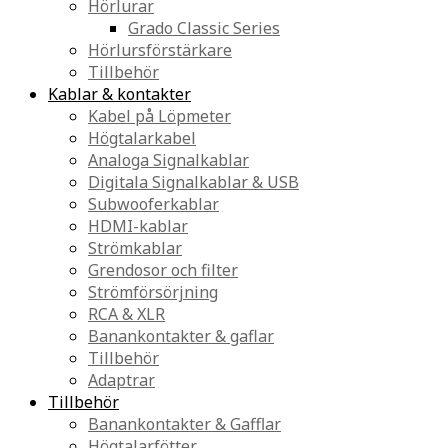
Hörlurar
Grado Classic Series
Hörlursförstärkare
Tillbehör
Kablar & kontakter
Kabel på Löpmeter
Högtalarkabel
Analoga Signalkablar
Digitala Signalkablar & USB
Subwooferkablar
HDMI-kablar
Strömkablar
Grendosor och filter
Strömförsörjning
RCA & XLR
Banankontakter & gaflar
Tillbehör
Adaptrar
Tillbehör
Banankontakter & Gafflar
Högtalarfötter