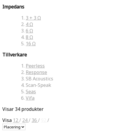
Impedans
3 + 3 Ω
4 Ω
6 Ω
8 Ω
16 Ω
Tillverkare
Peerless
Response
SB Acoustics
Scan-Speak
Seas
Vifa
Visar 34 produkter
Visa
12
/
24
/
36
/
92
/