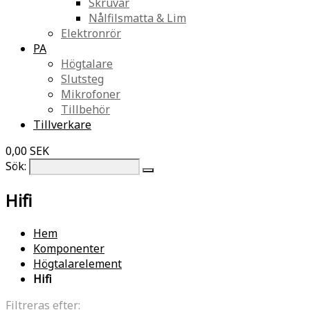
Skruvar
Nålfilsmatta & Lim
Elektronrör
PA
Högtalare
Slutsteg
Mikrofoner
Tillbehör
Tillverkare
0,00 SEK
Sök:
Hifi
Hem
Komponenter
Högtalarelement
Hifi
Filtreras efter: