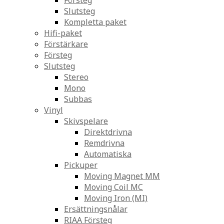
Försteg
Slutsteg
Kompletta paket
Hifi-paket
Förstärkare
Försteg
Slutsteg
Stereo
Mono
Subbas
Vinyl
Skivspelare
Direktdrivna
Remdrivna
Automatiska
Pickuper
Moving Magnet MM
Moving Coil MC
Moving Iron (MI)
Ersättningsnålar
RIAA Försteg