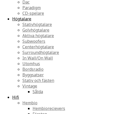
Dac
Paradigm
CD-spelare
Högtalare
Stativhögtalare
Golvhögtalare
Aktiva högtalare
Subwoofers
Centerhögtalare
Surroundhögtalare
In Wall/On Wall
Utomhus
Bordsradio
Byggsatser
Stativ och fästen
Vintage
Sålda
Hifi
Hembio
Hembiorecievers