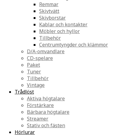
Remmar
Skivtvätt
Skivborstar
Kablar och kontakter
Möbler och hyllor
Tillbehör
Centrumtyngder och klämmor
D/A-omvandlare
CD-spelare
Paket
Tuner
Tillbehör
Vintage
Trådlöst
Aktiva högtalare
Förstärkare
Bärbara högtalare
Streamer
Stativ och fästen
Hörlurar