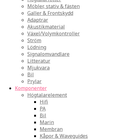
Möbler, stativ & fästen
Galler & Frontskydd
Adaptrar
Akustikmaterial
Växel/Volymkontroller
Ström
Lödning
Signalomvandlare
Litteratur
Mjukvara
Bil
Prylar
Komponenter
Högtalarelement
Hifi
PA
Bil
Marin
Membran
Kåpor & Waveguides