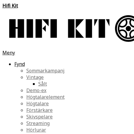
Hifi Kit
Meny
Fynd
Sommarkampanj
Vintage
Sålt
Demo-ex
Högtalarelement
Högtalare
Förstärkare
Skivspelare
Streaming
Hörlurar