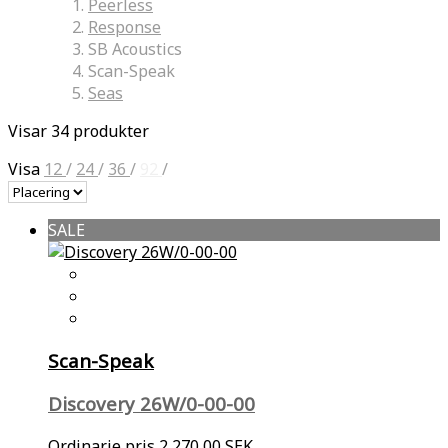
Peerless
Response
SB Acoustics
Scan-Speak
Seas
Visar 34 produkter
Visa
12
/
24
/
36
/
92
/
SALE
Scan-Speak
Discovery 26W/0-00-00
Ordinarie pris
2 270,00 SEK