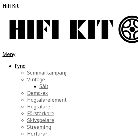
Hifi Kit
Meny
Fynd
Sommarkampanj
Vintage
Sålt
Demo-ex
Högtalarelement
Högtalare
Förstärkare
Skivspelare
Streaming
Hörlurar