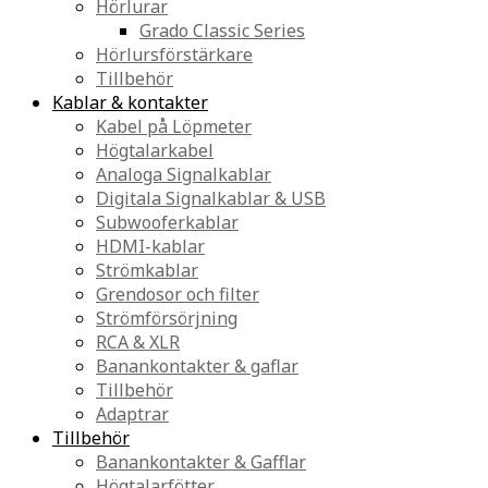
Hörlurar
Grado Classic Series
Hörlursförstärkare
Tillbehör
Kablar & kontakter
Kabel på Löpmeter
Högtalarkabel
Analoga Signalkablar
Digitala Signalkablar & USB
Subwooferkablar
HDMI-kablar
Strömkablar
Grendosor och filter
Strömförsörjning
RCA & XLR
Banankontakter & gaflar
Tillbehör
Adaptrar
Tillbehör
Banankontakter & Gafflar
Högtalarfötter