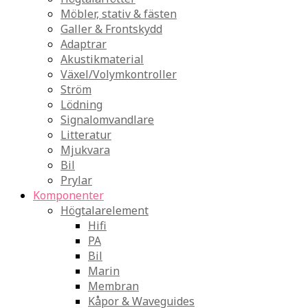
Möbler, stativ & fästen
Galler & Frontskydd
Adaptrar
Akustikmaterial
Växel/Volymkontroller
Ström
Lödning
Signalomvandlare
Litteratur
Mjukvara
Bil
Prylar
Komponenter
Högtalarelement
Hifi
PA
Bil
Marin
Membran
Kåpor & Waveguides