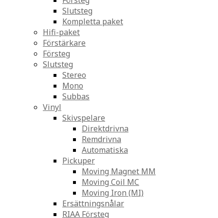
Försteg
Slutsteg
Kompletta paket
Hifi-paket
Förstärkare
Försteg
Slutsteg
Stereo
Mono
Subbas
Vinyl
Skivspelare
Direktdrivna
Remdrivna
Automatiska
Pickuper
Moving Magnet MM
Moving Coil MC
Moving Iron (MI)
Ersättningsnålar
RIAA Försteg