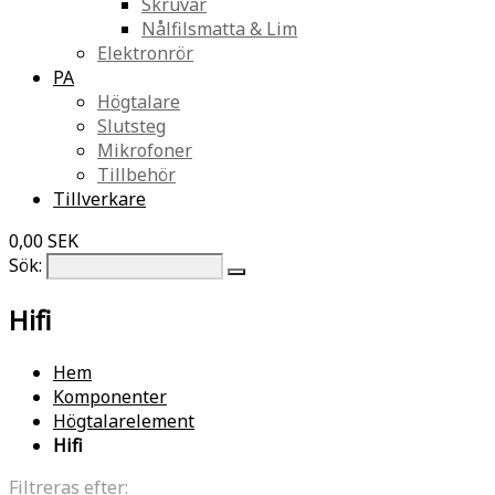
Skruvar
Nålfilsmatta & Lim
Elektronrör
PA
Högtalare
Slutsteg
Mikrofoner
Tillbehör
Tillverkare
0,00 SEK
Sök:
Hifi
Hem
Komponenter
Högtalarelement
Hifi
Filtreras efter: