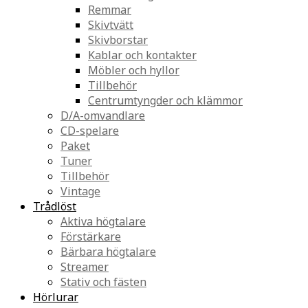
Remmar
Skivtvätt
Skivborstar
Kablar och kontakter
Möbler och hyllor
Tillbehör
Centrumtyngder och klämmor
D/A-omvandlare
CD-spelare
Paket
Tuner
Tillbehör
Vintage
Trådlöst
Aktiva högtalare
Förstärkare
Bärbara högtalare
Streamer
Stativ och fästen
Hörlurar