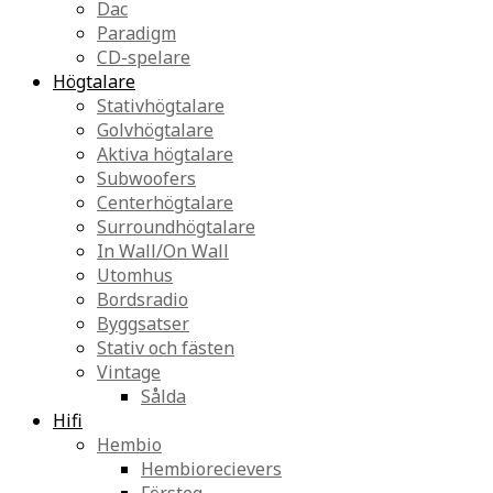
Dac
Paradigm
CD-spelare
Högtalare
Stativhögtalare
Golvhögtalare
Aktiva högtalare
Subwoofers
Centerhögtalare
Surroundhögtalare
In Wall/On Wall
Utomhus
Bordsradio
Byggsatser
Stativ och fästen
Vintage
Sålda
Hifi
Hembio
Hembiorecievers