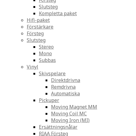
Försteg
Slutsteg
Kompletta paket
Hifi-paket
Förstärkare
Försteg
Slutsteg
Stereo
Mono
Subbas
Vinyl
Skivspelare
Direktdrivna
Remdrivna
Automatiska
Pickuper
Moving Magnet MM
Moving Coil MC
Moving Iron (MI)
Ersättningsnålar
RIAA Försteg