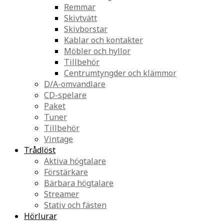
Remmar
Skivtvätt
Skivborstar
Kablar och kontakter
Möbler och hyllor
Tillbehör
Centrumtyngder och klämmor
D/A-omvandlare
CD-spelare
Paket
Tuner
Tillbehör
Vintage
Trådlöst
Aktiva högtalare
Förstärkare
Bärbara högtalare
Streamer
Stativ och fästen
Hörlurar