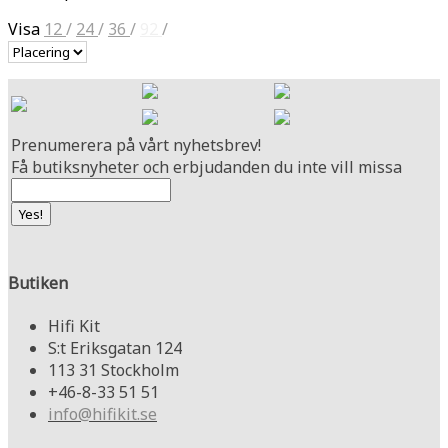
Visa
12
/
24
/
36
/
92
/
Prenumerera på vårt nyhetsbrev!
Få butiksnyheter och erbjudanden du inte vill missa
Butiken
Hifi Kit
S:t Eriksgatan 124
113 31 Stockholm
+46-8-33 51 51
info@hifikit.se