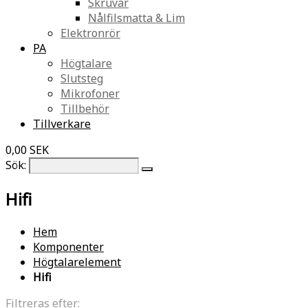
Skruvar
Nålfilsmatta & Lim
Elektronrör
PA
Högtalare
Slutsteg
Mikrofoner
Tillbehör
Tillverkare
0,00 SEK
Sök:
Hifi
Hem
Komponenter
Högtalarelement
Hifi
Filtreras efter: