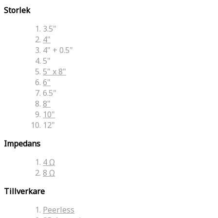
Storlek
3.5"
4"
4" + 0.5"
5"
5" x 8"
6"
6.5"
8"
10"
12"
Impedans
4 Ω
8 Ω
Tillverkare
Peerless