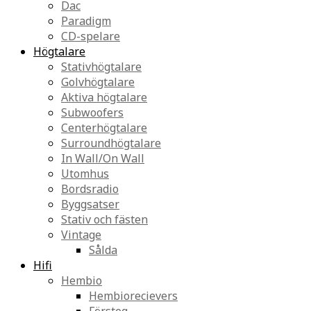
Dac
Paradigm
CD-spelare
Högtalare
Stativhögtalare
Golvhögtalare
Aktiva högtalare
Subwoofers
Centerhögtalare
Surroundhögtalare
In Wall/On Wall
Utomhus
Bordsradio
Byggsatser
Stativ och fästen
Vintage
Sålda
Hifi
Hembio
Hembiorecievers