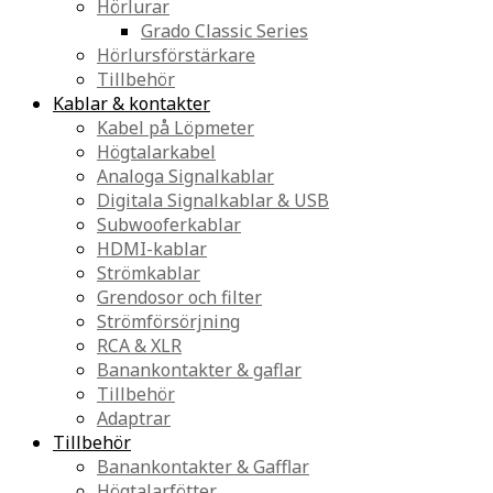
Hörlurar
Grado Classic Series
Hörlursförstärkare
Tillbehör
Kablar & kontakter
Kabel på Löpmeter
Högtalarkabel
Analoga Signalkablar
Digitala Signalkablar & USB
Subwooferkablar
HDMI-kablar
Strömkablar
Grendosor och filter
Strömförsörjning
RCA & XLR
Banankontakter & gaflar
Tillbehör
Adaptrar
Tillbehör
Banankontakter & Gafflar
Högtalarfötter