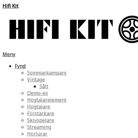
Hifi Kit
Meny
Fynd
Sommarkampanj
Vintage
Sålt
Demo-ex
Högtalarelement
Högtalare
Förstärkare
Skivspelare
Streaming
Hörlurar