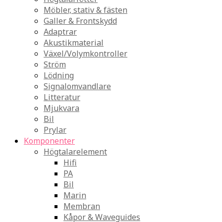
Möbler, stativ & fästen
Galler & Frontskydd
Adaptrar
Akustikmaterial
Växel/Volymkontroller
Ström
Lödning
Signalomvandlare
Litteratur
Mjukvara
Bil
Prylar
Komponenter
Högtalarelement
Hifi
PA
Bil
Marin
Membran
Kåpor & Waveguides