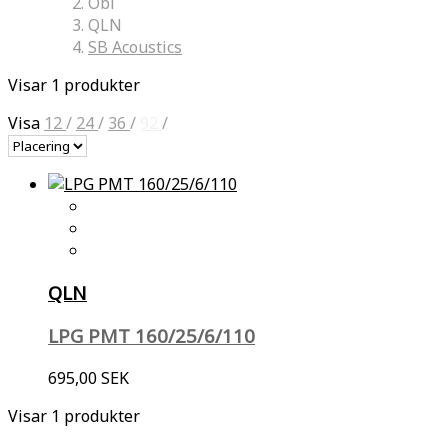
Obi
QLN
SB Acoustics
Visar 1 produkter
Visa
12
/
24
/
36
/
92
/
QLN
LPG PMT 160/25/6/110
695,00 SEK
Visar 1 produkter