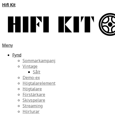
Hifi Kit
Meny
Fynd
Sommarkampanj
Vintage
Sålt
Demo-ex
Högtalarelement
Högtalare
Förstärkare
Skivspelare
Streaming
Hörlurar