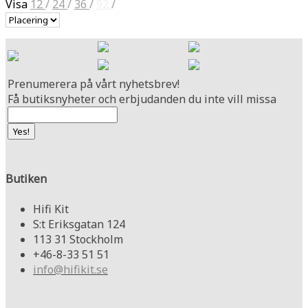
Visa
12
/
24
/
36
/
92
/
Prenumerera på vårt nyhetsbrev!
Få butiksnyheter och erbjudanden du inte vill missa
Butiken
Hifi Kit
S:t Eriksgatan 124
113 31 Stockholm
+46-8-33 51 51
info@hifikit.se