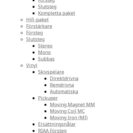
Försteg
Slutsteg
Kompletta paket
Hifi-paket
Förstärkare
Försteg
Slutsteg
Stereo
Mono
Subbas
Vinyl
Skivspelare
Direktdrivna
Remdrivna
Automatiska
Pickuper
Moving Magnet MM
Moving Coil MC
Moving Iron (MI)
Ersättningsnålar
RIAA Försteg