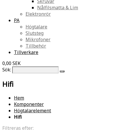
Skruvar
Nålfilsmatta & Lim
Elektronrör
PA
Högtalare
Slutsteg
Mikrofoner
Tillbehör
Tillverkare
0,00 SEK
Sök:
Hifi
Hem
Komponenter
Högtalarelement
Hifi
Filtreras efter: