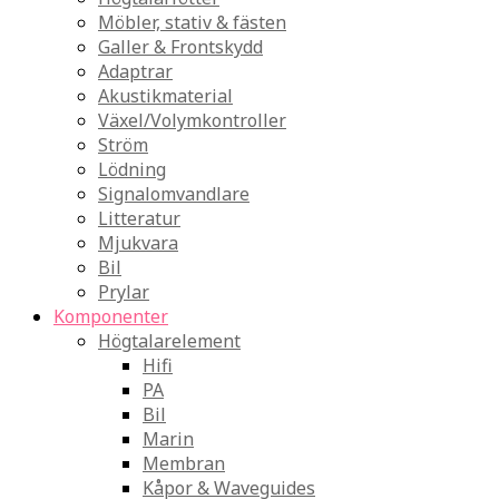
Möbler, stativ & fästen
Galler & Frontskydd
Adaptrar
Akustikmaterial
Växel/Volymkontroller
Ström
Lödning
Signalomvandlare
Litteratur
Mjukvara
Bil
Prylar
Komponenter
Högtalarelement
Hifi
PA
Bil
Marin
Membran
Kåpor & Waveguides