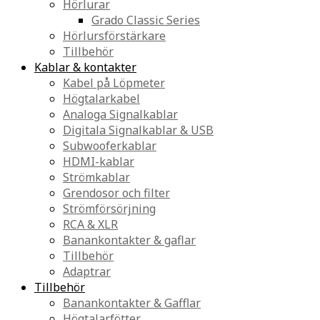
Hörlurar
Grado Classic Series
Hörlursförstärkare
Tillbehör
Kablar & kontakter
Kabel på Löpmeter
Högtalarkabel
Analoga Signalkablar
Digitala Signalkablar & USB
Subwooferkablar
HDMI-kablar
Strömkablar
Grendosor och filter
Strömförsörjning
RCA & XLR
Banankontakter & gaflar
Tillbehör
Adaptrar
Tillbehör
Banankontakter & Gafflar
Högtalarfötter