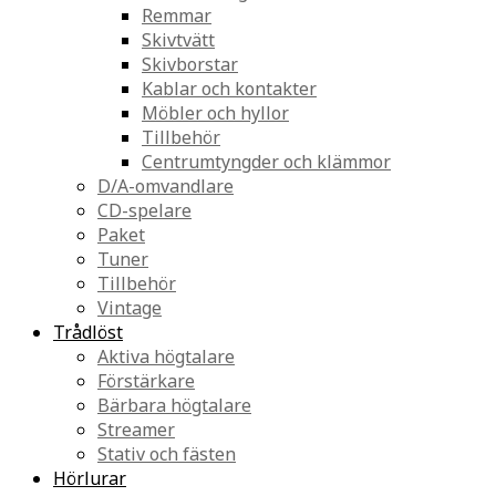
Remmar
Skivtvätt
Skivborstar
Kablar och kontakter
Möbler och hyllor
Tillbehör
Centrumtyngder och klämmor
D/A-omvandlare
CD-spelare
Paket
Tuner
Tillbehör
Vintage
Trådlöst
Aktiva högtalare
Förstärkare
Bärbara högtalare
Streamer
Stativ och fästen
Hörlurar