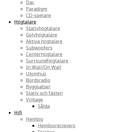
Dac
Paradigm
CD-spelare
Högtalare
Stativhögtalare
Golvhögtalare
Aktiva högtalare
Subwoofers
Centerhögtalare
Surroundhögtalare
In Wall/On Wall
Utomhus
Bordsradio
Byggsatser
Stativ och fästen
Vintage
Sålda
Hifi
Hembio
Hembiorecievers