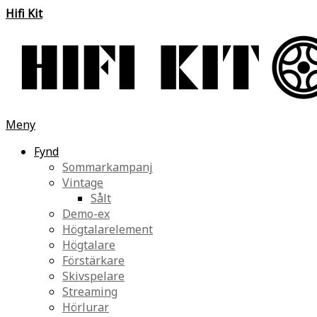
Hifi Kit
Meny
Fynd
Sommarkampanj
Vintage
Sålt
Demo-ex
Högtalarelement
Högtalare
Förstärkare
Skivspelare
Streaming
Hörlurar