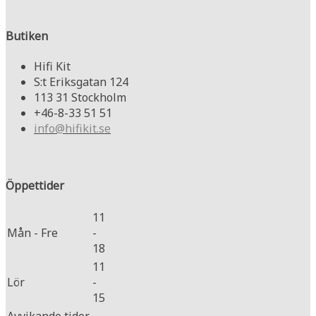
Butiken
Hifi Kit
S:t Eriksgatan 124
113 31 Stockholm
+46-8-33 51 51
info@hifikit.se
Öppettider
11
Mån - Fre
-
18
11
Lör
-
15