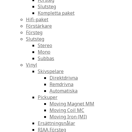
Försteg
Slutsteg
Kompletta paket
Hifi-paket
Förstärkare
Försteg
Slutsteg
Stereo
Mono
Subbas
Vinyl
Skivspelare
Direktdrivna
Remdrivna
Automatiska
Pickuper
Moving Magnet MM
Moving Coil MC
Moving Iron (MI)
Ersättningsnålar
RIAA Försteg