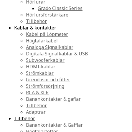
Hörlurar
Grado Classic Series
Hörlursförstärkare
Tillbehör
Kablar & kontakter
Kabel på Löpmeter
Högtalarkabel
Analoga Signalkablar
Digitala Signalkablar & USB
Subwooferkablar
HDMI-kablar
Strömkablar
Grendosor och filter
Strömförsörjning
RCA & XLR
Banankontakter & gaflar
Tillbehör
Adaptrar
Tillbehör
Banankontakter & Gafflar
Högtalarfötter