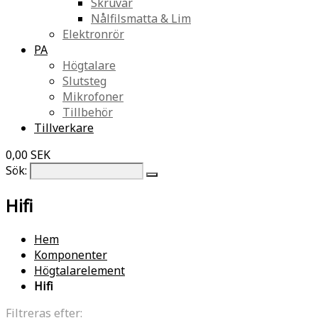
Skruvar
Nålfilsmatta & Lim
Elektronrör
PA
Högtalare
Slutsteg
Mikrofoner
Tillbehör
Tillverkare
0,00 SEK
Sök:
Hifi
Hem
Komponenter
Högtalarelement
Hifi
Filtreras efter: