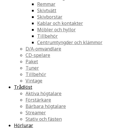
Remmar
Skivtvätt
Skivborstar
Kablar och kontakter
Möbler och hyllor
Tillbehör
Centrumtyngder och klämmor
D/A-omvandlare
CD-spelare
Paket
Tuner
Tillbehör
Vintage
Trådlöst
Aktiva högtalare
Förstärkare
Bärbara högtalare
Streamer
Stativ och fästen
Hörlurar