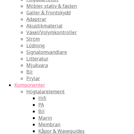
Möbler, stativ & fästen
Galler & Frontskydd
Adaptrar
Akustikmaterial
Växel/Volymkontroller
Ström
Lödning
Signalomvandlare
Litteratur
Mjukvara
Bil
Prylar
Komponenter
Högtalarelement
Hifi
PA
Bil
Marin
Membran
Kåpor & Waveguides