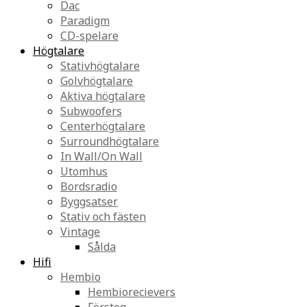
Dac
Paradigm
CD-spelare
Högtalare
Stativhögtalare
Golvhögtalare
Aktiva högtalare
Subwoofers
Centerhögtalare
Surroundhögtalare
In Wall/On Wall
Utomhus
Bordsradio
Byggsatser
Stativ och fästen
Vintage
Sålda
Hifi
Hembio
Hembiorecievers