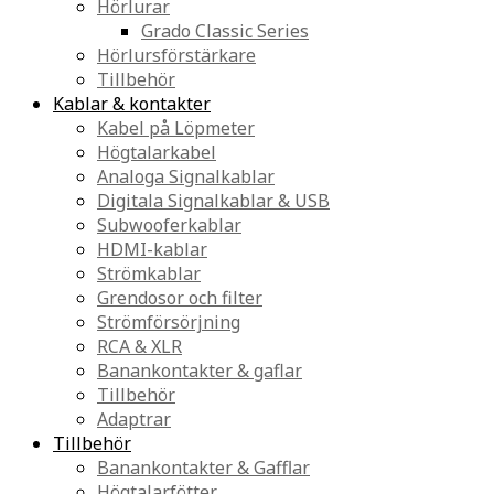
Hörlurar
Grado Classic Series
Hörlursförstärkare
Tillbehör
Kablar & kontakter
Kabel på Löpmeter
Högtalarkabel
Analoga Signalkablar
Digitala Signalkablar & USB
Subwooferkablar
HDMI-kablar
Strömkablar
Grendosor och filter
Strömförsörjning
RCA & XLR
Banankontakter & gaflar
Tillbehör
Adaptrar
Tillbehör
Banankontakter & Gafflar
Högtalarfötter