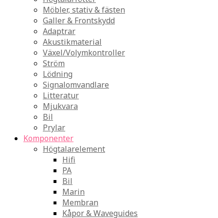
Möbler, stativ & fästen
Galler & Frontskydd
Adaptrar
Akustikmaterial
Växel/Volymkontroller
Ström
Lödning
Signalomvandlare
Litteratur
Mjukvara
Bil
Prylar
Komponenter
Högtalarelement
Hifi
PA
Bil
Marin
Membran
Kåpor & Waveguides