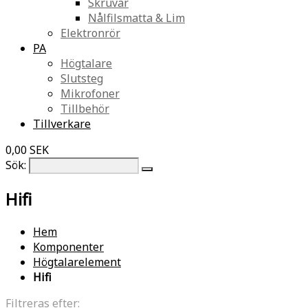
Skruvar
Nålfilsmatta & Lim
Elektronrör
PA
Högtalare
Slutsteg
Mikrofoner
Tillbehör
Tillverkare
0,00 SEK
Sök:
Hifi
Hem
Komponenter
Högtalarelement
Hifi
Filtreras efter: