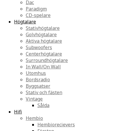
Dac
Paradigm
CD-spelare
Högtalare
Stativhögtalare
Golvhögtalare
Aktiva högtalare
Subwoofers
Centerhögtalare
Surroundhögtalare
In Wall/On Wall
Utomhus
Bordsradio
Byggsatser
Stativ och fästen
Vintage
Sålda
Hifi
Hembio
Hembiorecievers