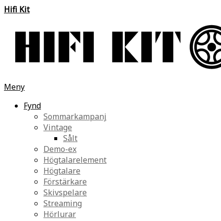
Hifi Kit
Meny
Fynd
Sommarkampanj
Vintage
Sålt
Demo-ex
Högtalarelement
Högtalare
Förstärkare
Skivspelare
Streaming
Hörlurar