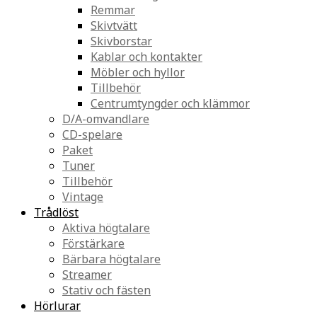
Remmar
Skivtvätt
Skivborstar
Kablar och kontakter
Möbler och hyllor
Tillbehör
Centrumtyngder och klämmor
D/A-omvandlare
CD-spelare
Paket
Tuner
Tillbehör
Vintage
Trådlöst
Aktiva högtalare
Förstärkare
Bärbara högtalare
Streamer
Stativ och fästen
Hörlurar