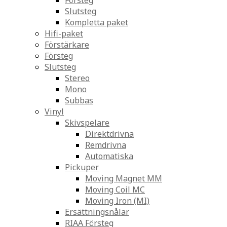
Försteg
Slutsteg
Kompletta paket
Hifi-paket
Förstärkare
Försteg
Slutsteg
Stereo
Mono
Subbas
Vinyl
Skivspelare
Direktdrivna
Remdrivna
Automatiska
Pickuper
Moving Magnet MM
Moving Coil MC
Moving Iron (MI)
Ersättningsnålar
RIAA Försteg