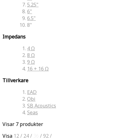
5.25"
6"
6.5"
8"
Impedans
4 Ω
8 Ω
9 Ω
16 + 16 Ω
Tillverkare
EAD
Obi
SB Acoustics
Seas
Visar 7 produkter
Visa
12
/
24
/
36
/
92
/