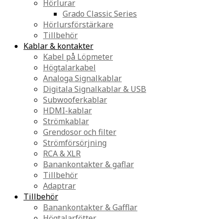
Hörlurar
Grado Classic Series
Hörlursförstärkare
Tillbehör
Kablar & kontakter
Kabel på Löpmeter
Högtalarkabel
Analoga Signalkablar
Digitala Signalkablar & USB
Subwooferkablar
HDMI-kablar
Strömkablar
Grendosor och filter
Strömförsörjning
RCA & XLR
Banankontakter & gaflar
Tillbehör
Adaptrar
Tillbehör
Banankontakter & Gafflar
Högtalarfötter