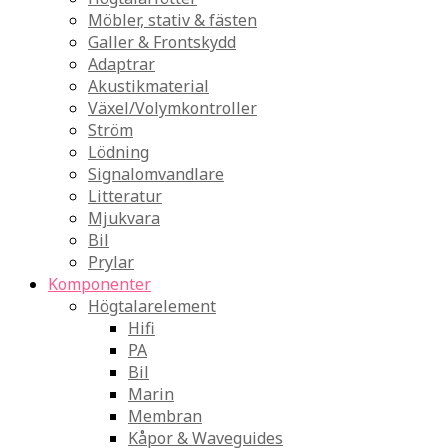
Möbler, stativ & fästen
Galler & Frontskydd
Adaptrar
Akustikmaterial
Växel/Volymkontroller
Ström
Lödning
Signalomvandlare
Litteratur
Mjukvara
Bil
Prylar
Komponenter
Högtalarelement
Hifi
PA
Bil
Marin
Membran
Kåpor & Waveguides