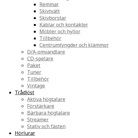
Remmar
Skivtvätt
Skivborstar
Kablar och kontakter
Möbler och hyllor
Tillbehör
Centrumtyngder och klämmor
D/A-omvandlare
CD-spelare
Paket
Tuner
Tillbehör
Vintage
Trådlöst
Aktiva högtalare
Förstärkare
Bärbara högtalare
Streamer
Stativ och fästen
Hörlurar