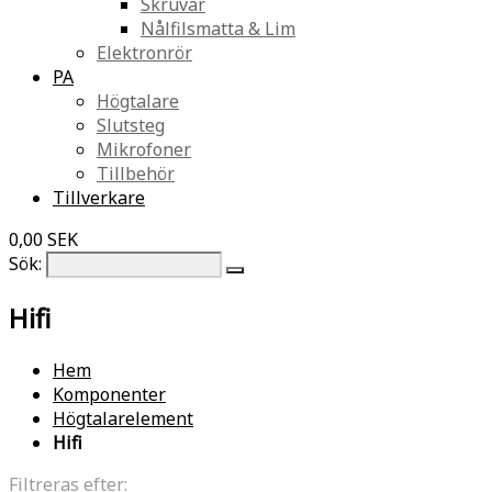
Skruvar
Nålfilsmatta & Lim
Elektronrör
PA
Högtalare
Slutsteg
Mikrofoner
Tillbehör
Tillverkare
0,00 SEK
Sök:
Hifi
Hem
Komponenter
Högtalarelement
Hifi
Filtreras efter: