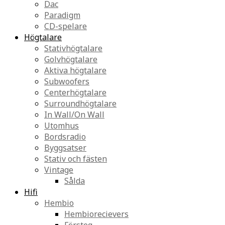
Dac
Paradigm
CD-spelare
Högtalare
Stativhögtalare
Golvhögtalare
Aktiva högtalare
Subwoofers
Centerhögtalare
Surroundhögtalare
In Wall/On Wall
Utomhus
Bordsradio
Byggsatser
Stativ och fästen
Vintage
Sålda
Hifi
Hembio
Hembiorecievers