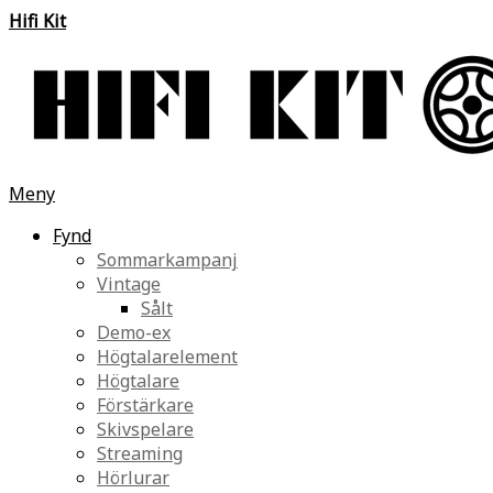
Hifi Kit
Meny
Fynd
Sommarkampanj
Vintage
Sålt
Demo-ex
Högtalarelement
Högtalare
Förstärkare
Skivspelare
Streaming
Hörlurar