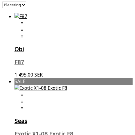
Obi
F87
1 495,00 SEK
SALE
Seas
Exotic X1-08 Exotic F8