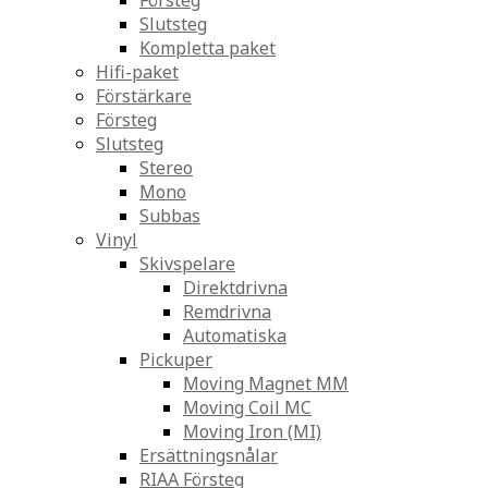
Försteg
Slutsteg
Kompletta paket
Hifi-paket
Förstärkare
Försteg
Slutsteg
Stereo
Mono
Subbas
Vinyl
Skivspelare
Direktdrivna
Remdrivna
Automatiska
Pickuper
Moving Magnet MM
Moving Coil MC
Moving Iron (MI)
Ersättningsnålar
RIAA Försteg