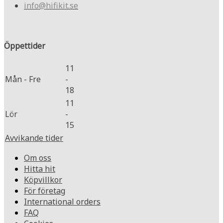
info@hifikit.se
Öppettider
11
Mån - Fre
-
18
11
Lör
-
15
Avvikande tider
Om oss
Hitta hit
Köpvillkor
För företag
International orders
FAQ