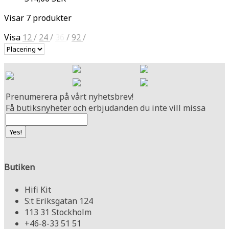
Visar 7 produkter
Visa
12
/
24
/
36
/
92
/
Prenumerera på vårt nyhetsbrev!
Få butiksnyheter och erbjudanden du inte vill missa
Butiken
Hifi Kit
S:t Eriksgatan 124
113 31 Stockholm
+46-8-33 51 51