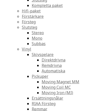
Slutsteg
Kompletta paket
Hifi-paket
Förstärkare
Försteg
Slutsteg
Stereo
Mono
Subbas
Vinyl
Skivspelare
Direktdrivna
Remdrivna
Automatiska
Pickuper
Moving Magnet MM
Moving Coil MC
Moving Iron (MI)
Ersättningsnålar
RIAA Försteg
Remmar