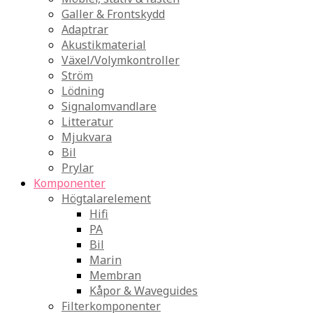
Galler & Frontskydd
Adaptrar
Akustikmaterial
Växel/Volymkontroller
Ström
Lödning
Signalomvandlare
Litteratur
Mjukvara
Bil
Prylar
Komponenter
Högtalarelement
Hifi
PA
Bil
Marin
Membran
Kåpor & Waveguides
Filterkomponenter