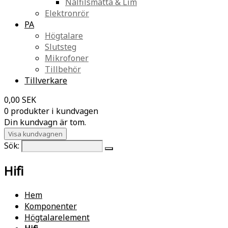
Nålfilsmatta & Lim
Elektronrör
PA
Högtalare
Slutsteg
Mikrofoner
Tillbehör
Tillverkare
0,00 SEK
0 produkter i kundvagen
Din kundvagn är tom.
Visa kundvagnen
Sök:
Hifi
Hem
Komponenter
Högtalarelement