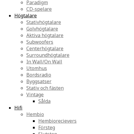
Paradigm
CD-spelare
Högtalare
Stativhögtalare
Golvhögtalare
Aktiva högtalare
Subwoofers
Centerhögtalare
Surroundhögtalare
In Wall/On Wall
Utomhus
Bordsradio
Byggsatser
Stativ och fästen
Vintage
Sålda
Hifi
Hembio
Hembiorecievers
Försteg