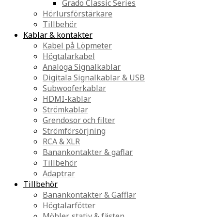
Grado Classic Series
Hörlursförstärkare
Tillbehör
Kablar & kontakter
Kabel på Löpmeter
Högtalarkabel
Analoga Signalkablar
Digitala Signalkablar & USB
Subwooferkablar
HDMI-kablar
Strömkablar
Grendosor och filter
Strömförsörjning
RCA & XLR
Banankontakter & gaflar
Tillbehör
Adaptrar
Tillbehör
Banankontakter & Gafflar
Högtalarfötter
Möbler, stativ & fästen