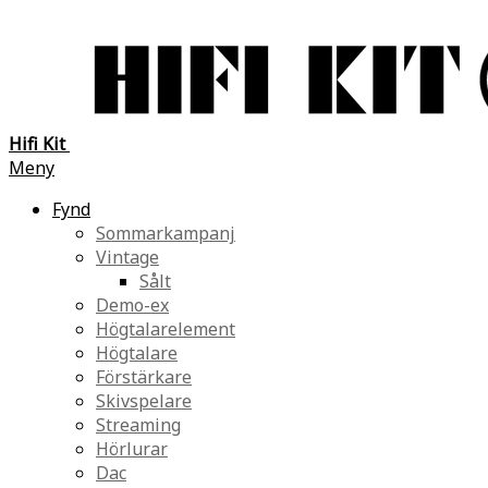
Hifi Kit
Meny
Fynd
Sommarkampanj
Vintage
Sålt
Demo-ex
Högtalarelement
Högtalare
Förstärkare
Skivspelare
Streaming
Hörlurar
Dac