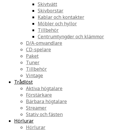
Skivtvätt
Skivborstar
Kablar och kontakter
Möbler och hyllor
Tillbehör
Centrumtyngder och klämmor
D/A-omvandlare
CD-spelare
Paket
Tuner
Tillbehör
Vintage
Trådlöst
Aktiva högtalare
Förstärkare
Bärbara högtalare
Streamer
Stativ och fästen
Hörlurar
Hörlurar