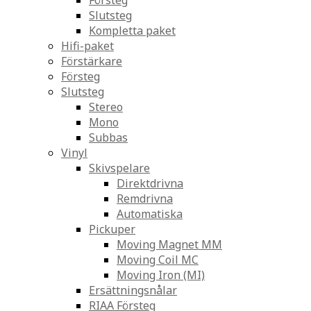
Försteg
Slutsteg
Kompletta paket
Hifi-paket
Förstärkare
Försteg
Slutsteg
Stereo
Mono
Subbas
Vinyl
Skivspelare
Direktdrivna
Remdrivna
Automatiska
Pickuper
Moving Magnet MM
Moving Coil MC
Moving Iron (MI)
Ersättningsnålar
RIAA Försteg