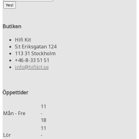
Butiken
Hifi Kit
S:t Eriksgatan 124
113 31 Stockholm
+46-8-33 51 51
info@hifikit.se
Öppettider
11
Mån - Fre
-
18
11
Lör
-