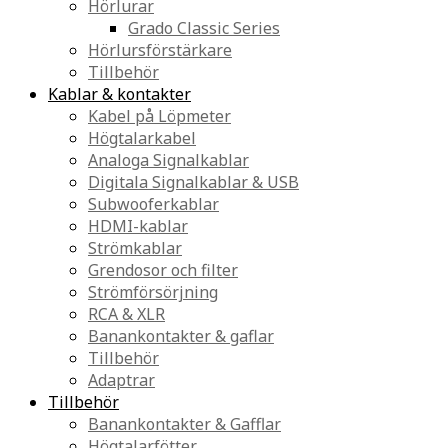
Hörlurar
Grado Classic Series
Hörlursförstärkare
Tillbehör
Kablar & kontakter
Kabel på Löpmeter
Högtalarkabel
Analoga Signalkablar
Digitala Signalkablar & USB
Subwooferkablar
HDMI-kablar
Strömkablar
Grendosor och filter
Strömförsörjning
RCA & XLR
Banankontakter & gaflar
Tillbehör
Adaptrar
Tillbehör
Banankontakter & Gafflar
Högtalarfötter