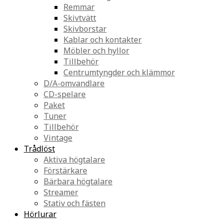
Remmar
Skivtvätt
Skivborstar
Kablar och kontakter
Möbler och hyllor
Tillbehör
Centrumtyngder och klämmor
D/A-omvandlare
CD-spelare
Paket
Tuner
Tillbehör
Vintage
Trådlöst
Aktiva högtalare
Förstärkare
Bärbara högtalare
Streamer
Stativ och fästen
Hörlurar