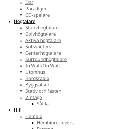
Dac
Paradigm
CD-spelare
Högtalare
Stativhögtalare
Golvhögtalare
Aktiva högtalare
Subwoofers
Centerhögtalare
Surroundhögtalare
In Wall/On Wall
Utomhus
Bordsradio
Byggsatser
Stativ och fästen
Vintage
Sålda
Hifi
Hembio
Hembiorecievers