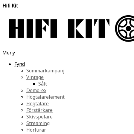
Hifi Kit
Meny
Fynd
Sommarkampanj
Vintage
Sålt
Demo-ex
Högtalarelement
Högtalare
Förstärkare
Skivspelare
Streaming
Hörlurar