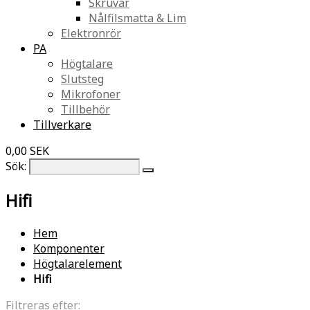
Skruvar
Nålfilsmatta & Lim
Elektronrör
PA
Högtalare
Slutsteg
Mikrofoner
Tillbehör
Tillverkare
0,00 SEK
Sök:
Hifi
Hem
Komponenter
Högtalarelement
Hifi
Filtreras efter: