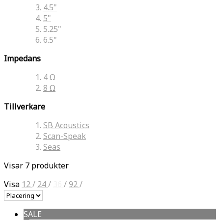
4.5"
5"
5.25"
6.5"
Impedans
4 Ω
8 Ω
Tillverkare
SB Acoustics
Scan-Speak
Seas
Visar 7 produkter
Visa
12
/
24
/
36
/
92
/
SALE