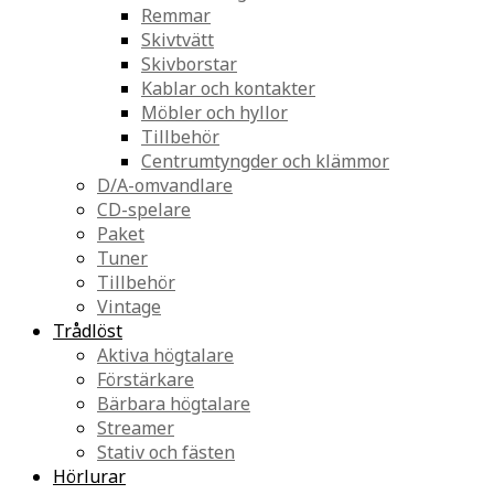
Remmar
Skivtvätt
Skivborstar
Kablar och kontakter
Möbler och hyllor
Tillbehör
Centrumtyngder och klämmor
D/A-omvandlare
CD-spelare
Paket
Tuner
Tillbehör
Vintage
Trådlöst
Aktiva högtalare
Förstärkare
Bärbara högtalare
Streamer
Stativ och fästen
Hörlurar