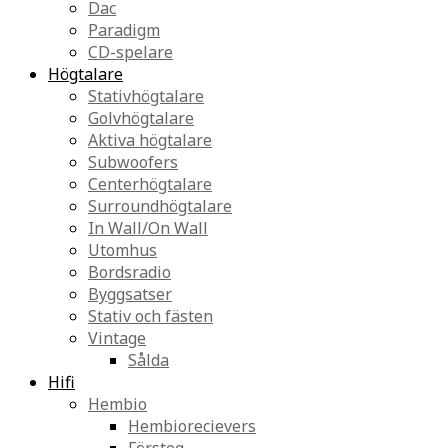
Dac
Paradigm
CD-spelare
Högtalare
Stativhögtalare
Golvhögtalare
Aktiva högtalare
Subwoofers
Centerhögtalare
Surroundhögtalare
In Wall/On Wall
Utomhus
Bordsradio
Byggsatser
Stativ och fästen
Vintage
Sålda
Hifi
Hembio
Hembiorecievers