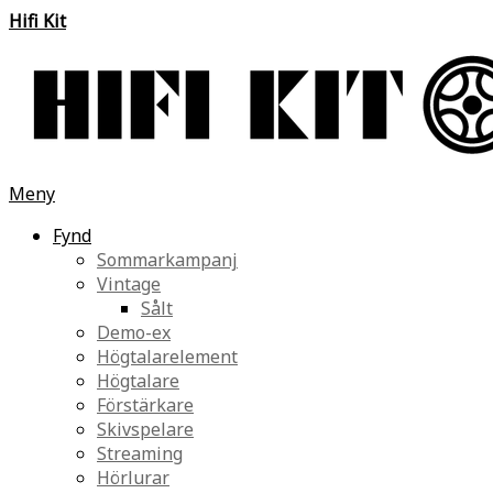
Hifi Kit
Meny
Fynd
Sommarkampanj
Vintage
Sålt
Demo-ex
Högtalarelement
Högtalare
Förstärkare
Skivspelare
Streaming
Hörlurar