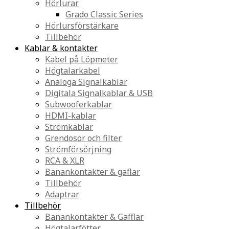
Hörlurar
Grado Classic Series
Hörlursförstärkare
Tillbehör
Kablar & kontakter
Kabel på Löpmeter
Högtalarkabel
Analoga Signalkablar
Digitala Signalkablar & USB
Subwooferkablar
HDMI-kablar
Strömkablar
Grendosor och filter
Strömförsörjning
RCA & XLR
Banankontakter & gaflar
Tillbehör
Adaptrar
Tillbehör
Banankontakter & Gafflar
Högtalarfötter