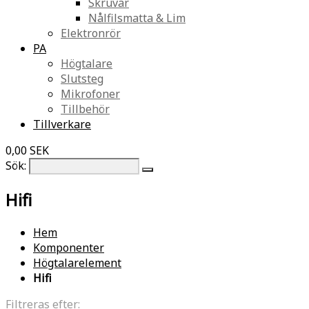
Skruvar
Nålfilsmatta & Lim
Elektronrör
PA
Högtalare
Slutsteg
Mikrofoner
Tillbehör
Tillverkare
0,00 SEK
Sök:
Hifi
Hem
Komponenter
Högtalarelement
Hifi
Filtreras efter: