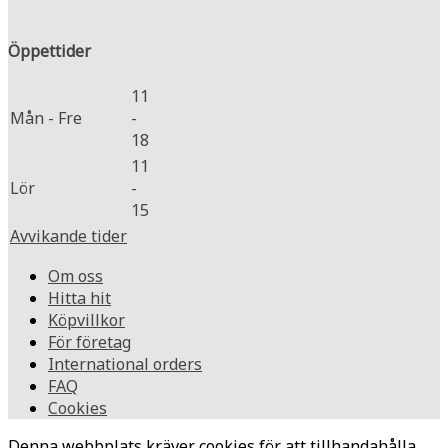
Öppettider
11
Mån - Fre
-
18
11
Lör
-
15
Avvikande tider
Om oss
Hitta hit
Köpvillkor
För företag
International orders
FAQ
Cookies
Denna webbplats kräver cookies för att tillhandahålla