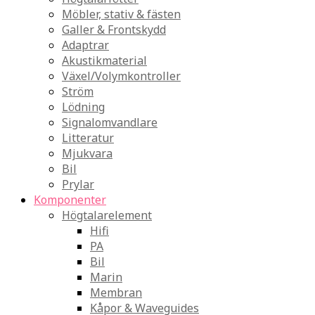
Möbler, stativ & fästen
Galler & Frontskydd
Adaptrar
Akustikmaterial
Växel/Volymkontroller
Ström
Lödning
Signalomvandlare
Litteratur
Mjukvara
Bil
Prylar
Komponenter
Högtalarelement
Hifi
PA
Bil
Marin
Membran
Kåpor & Waveguides