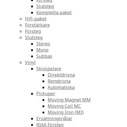
Försteg
Slutsteg
Kompletta paket
Hifi-paket
Förstärkare
Försteg
Slutsteg
Stereo
Mono
Subbas
Vinyl
Skivspelare
Direktdrivna
Remdrivna
Automatiska
Pickuper
Moving Magnet MM
Moving Coil MC
Moving Iron (MI)
Ersättningsnålar
RIAA Försteg