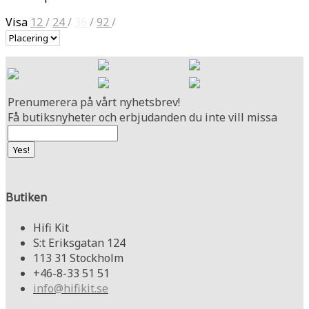
Visa
12
/
24
/
36
/
92
/
Prenumerera på vårt nyhetsbrev!
Få butiksnyheter och erbjudanden du inte vill missa
Butiken
Hifi Kit
S:t Eriksgatan 124
113 31 Stockholm
+46-8-33 51 51
info@hifikit.se