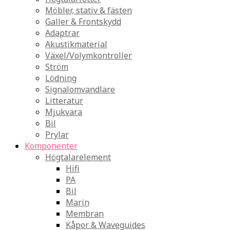
Möbler, stativ & fästen
Galler & Frontskydd
Adaptrar
Akustikmaterial
Växel/Volymkontroller
Ström
Lödning
Signalomvandlare
Litteratur
Mjukvara
Bil
Prylar
Komponenter
Högtalarelement
Hifi
PA
Bil
Marin
Membran
Kåpor & Waveguides