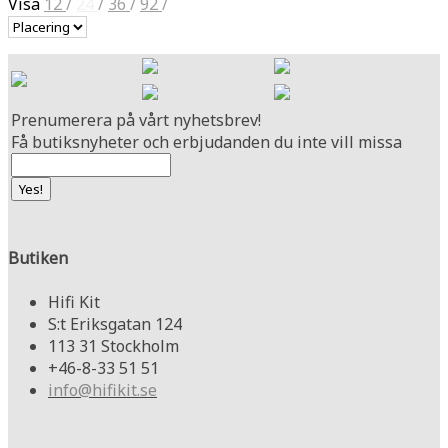
Visa
12
/
24
/
36
/
92
/
Prenumerera på vårt nyhetsbrev!
Få butiksnyheter och erbjudanden du inte vill missa
Butiken
Hifi Kit
S:t Eriksgatan 124
113 31 Stockholm
+46-8-33 51 51
info@hifikit.se