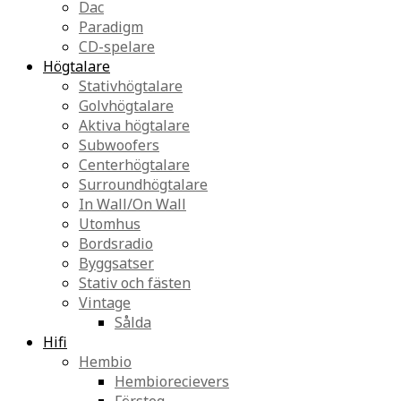
Dac
Paradigm
CD-spelare
Högtalare
Stativhögtalare
Golvhögtalare
Aktiva högtalare
Subwoofers
Centerhögtalare
Surroundhögtalare
In Wall/On Wall
Utomhus
Bordsradio
Byggsatser
Stativ och fästen
Vintage
Sålda
Hifi
Hembio
Hembiorecievers