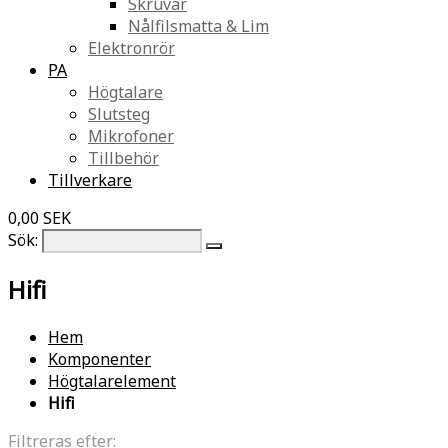
Skruvar
Nålfilsmatta & Lim
Elektronrör
PA
Högtalare
Slutsteg
Mikrofoner
Tillbehör
Tillverkare
0,00 SEK
Sök:
Hifi
Hem
Komponenter
Högtalarelement
Hifi
Filtreras efter: