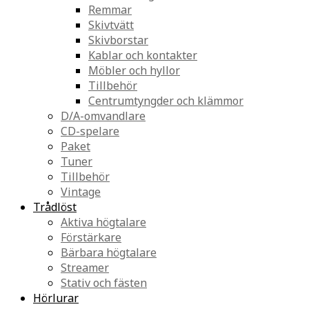
Remmar
Skivtvätt
Skivborstar
Kablar och kontakter
Möbler och hyllor
Tillbehör
Centrumtyngder och klämmor
D/A-omvandlare
CD-spelare
Paket
Tuner
Tillbehör
Vintage
Trådlöst
Aktiva högtalare
Förstärkare
Bärbara högtalare
Streamer
Stativ och fästen
Hörlurar