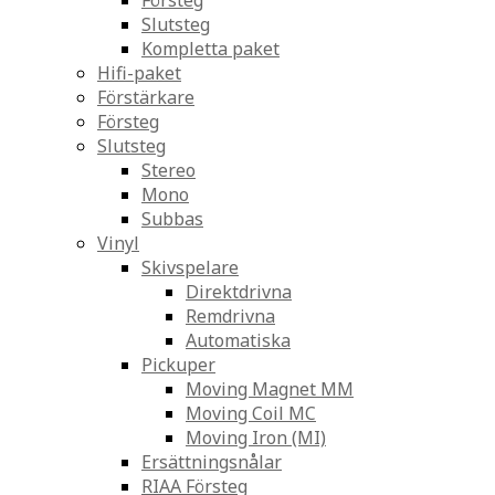
Försteg
Slutsteg
Kompletta paket
Hifi-paket
Förstärkare
Försteg
Slutsteg
Stereo
Mono
Subbas
Vinyl
Skivspelare
Direktdrivna
Remdrivna
Automatiska
Pickuper
Moving Magnet MM
Moving Coil MC
Moving Iron (MI)
Ersättningsnålar
RIAA Försteg