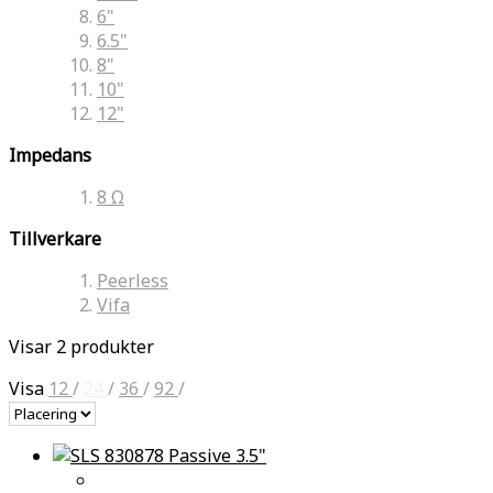
6"
6.5"
8"
10"
12"
Impedans
8 Ω
Tillverkare
Peerless
Vifa
Visar 2 produkter
Visa
12
/
24
/
36
/
92
/