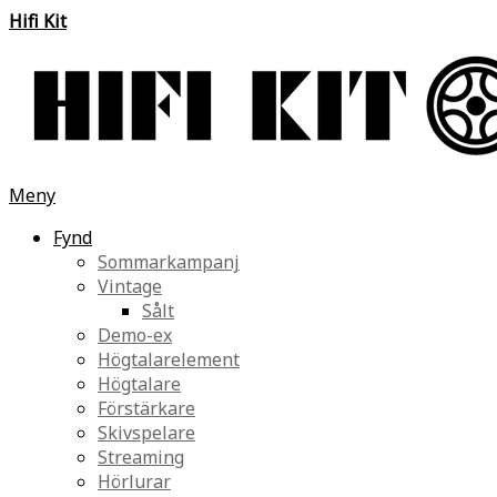
Hifi Kit
Meny
Fynd
Sommarkampanj
Vintage
Sålt
Demo-ex
Högtalarelement
Högtalare
Förstärkare
Skivspelare
Streaming
Hörlurar