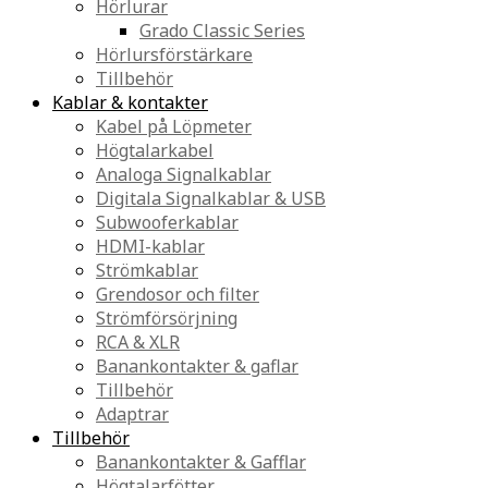
Hörlurar
Grado Classic Series
Hörlursförstärkare
Tillbehör
Kablar & kontakter
Kabel på Löpmeter
Högtalarkabel
Analoga Signalkablar
Digitala Signalkablar & USB
Subwooferkablar
HDMI-kablar
Strömkablar
Grendosor och filter
Strömförsörjning
RCA & XLR
Banankontakter & gaflar
Tillbehör
Adaptrar
Tillbehör
Banankontakter & Gafflar
Högtalarfötter