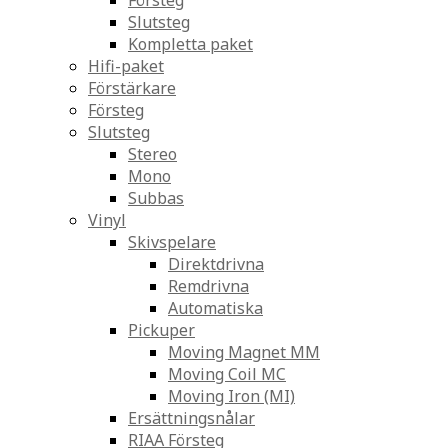
Försteg
Slutsteg
Kompletta paket
Hifi-paket
Förstärkare
Försteg
Slutsteg
Stereo
Mono
Subbas
Vinyl
Skivspelare
Direktdrivna
Remdrivna
Automatiska
Pickuper
Moving Magnet MM
Moving Coil MC
Moving Iron (MI)
Ersättningsnålar
RIAA Försteg