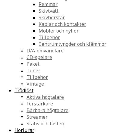
Remmar
Skivtvätt
Skivborstar
Kablar och kontakter
Möbler och hyllor
Tillbehör
Centrumtyngder och klämmor
D/A-omvandlare
CD-spelare
Paket
Tuner
Tillbehör
Vintage
Trådlöst
Aktiva högtalare
Förstärkare
Bärbara högtalare
Streamer
Stativ och fästen
Hörlurar