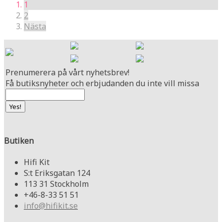
1
2
Nästa
Prenumerera på vårt nyhetsbrev!
Få butiksnyheter och erbjudanden du inte vill missa
Butiken
Hifi Kit
S:t Eriksgatan 124
113 31 Stockholm
+46-8-33 51 51
info@hifikit.se