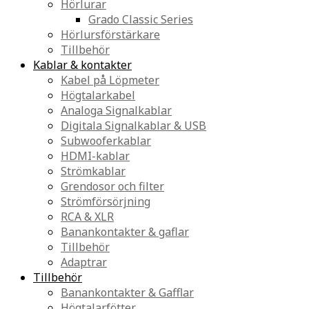
Hörlurar
Grado Classic Series
Hörlursförstärkare
Tillbehör
Kablar & kontakter
Kabel på Löpmeter
Högtalarkabel
Analoga Signalkablar
Digitala Signalkablar & USB
Subwooferkablar
HDMI-kablar
Strömkablar
Grendosor och filter
Strömförsörjning
RCA & XLR
Banankontakter & gaflar
Tillbehör
Adaptrar
Tillbehör
Banankontakter & Gafflar
Högtalarfötter