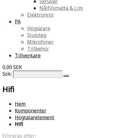
Skruvar
Nålfilsmatta & Lim
Elektronrör
PA
Högtalare
Slutsteg
Mikrofoner
Tillbehör
Tillverkare
0,00 SEK
Sök:
Hifi
Hem
Komponenter
Högtalarelement
Hifi
Filtreras efter: