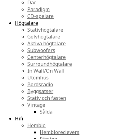
Dac
Paradigm
CD-spelare
Högtalare
Stativhögtalare
Golvhögtalare
Aktiva högtalare
Subwoofers
Centerhögtalare
Surroundhögtalare
In Wall/On Wall
Utomhus
Bordsradio
Byggsatser
Stativ och fästen
Vintage
Sålda
Hifi
Hembio
Hembiorecievers