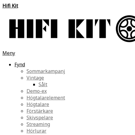
Hifi Kit
Meny
Fynd
Sommarkampanj
Vintage
Sålt
Demo-ex
Högtalarelement
Högtalare
Förstärkare
Skivspelare
Streaming
Hörlurar