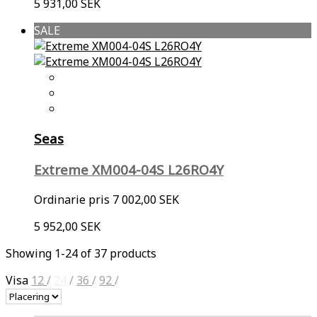
5 931,00 SEK
SALE
Seas
Extreme XM004-04S L26RO4Y
Ordinarie pris
7 002,00 SEK
5 952,00 SEK
Showing 1-24 of 37 products
Visa
12
/
24
/
36
/
92
/