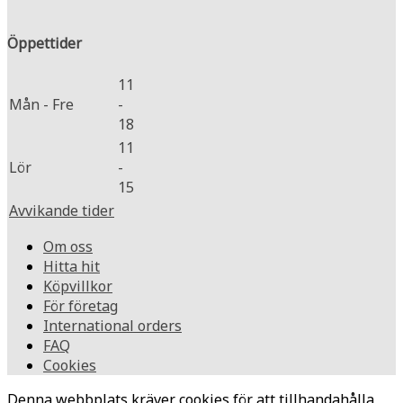
Öppettider
11
Mån - Fre
-
18
11
Lör
-
15
Avvikande tider
Om oss
Hitta hit
Köpvillkor
För företag
International orders
FAQ
Cookies
Denna webbplats kräver cookies för att tillhandahålla