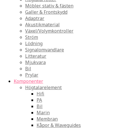
Möbler, stativ & fästen
Galler & Frontskydd
Adaptrar
Akustikmaterial
Växel/Volymkontroller
Ström
Lödning
Signalomvandlare
Litteratur
Mjukvara
Bil
Prylar
Komponenter
Högtalarelement
Hifi
PA
Bil
Marin
Membran
Kåpor & Waveguides