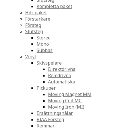
Slutsteg
Kompletta paket
Hifi-paket
Förstärkare
Försteg
Slutsteg
Stereo
Mono
Subbas
Vinyl
Skivspelare
Direktdrivna
Remdrivna
Automatiska
Pickuper
Moving Magnet MM
Moving Coil MC
Moving Iron (MI)
Ersättningsnålar
RIAA Försteg
Remmar