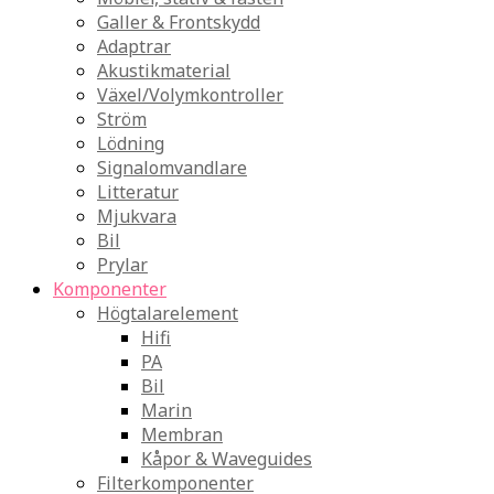
Galler & Frontskydd
Adaptrar
Akustikmaterial
Växel/Volymkontroller
Ström
Lödning
Signalomvandlare
Litteratur
Mjukvara
Bil
Prylar
Komponenter
Högtalarelement
Hifi
PA
Bil
Marin
Membran
Kåpor & Waveguides
Filterkomponenter