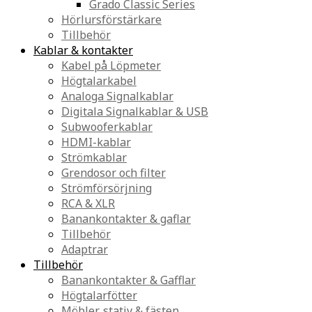
Grado Classic Series
Hörlursförstärkare
Tillbehör
Kablar & kontakter
Kabel på Löpmeter
Högtalarkabel
Analoga Signalkablar
Digitala Signalkablar & USB
Subwooferkablar
HDMI-kablar
Strömkablar
Grendosor och filter
Strömförsörjning
RCA & XLR
Banankontakter & gaflar
Tillbehör
Adaptrar
Tillbehör
Banankontakter & Gafflar
Högtalarfötter
Möbler, stativ & fästen