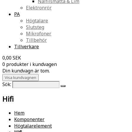
Nålfilsmatta & Lim
Elektronrör
PA
Högtalare
Slutsteg
Mikrofoner
Tillbehör
Tillverkare
0,00 SEK
0 produkter i kundvagen
Din kundvagn är tom.
Visa kundvagnen
Sök:
Hifi
Hem
Komponenter
Högtalarelement