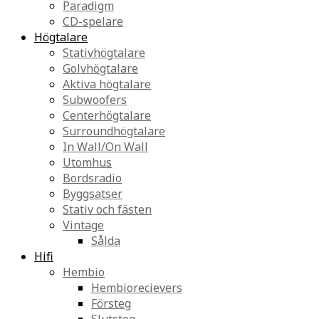
Paradigm
CD-spelare
Högtalare
Stativhögtalare
Golvhögtalare
Aktiva högtalare
Subwoofers
Centerhögtalare
Surroundhögtalare
In Wall/On Wall
Utomhus
Bordsradio
Byggsatser
Stativ och fästen
Vintage
Sålda
Hifi
Hembio
Hembiorecievers
Försteg