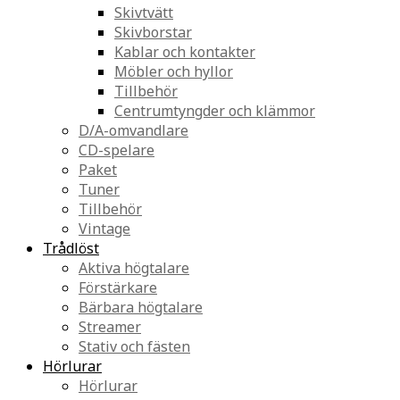
Skivtvätt
Skivborstar
Kablar och kontakter
Möbler och hyllor
Tillbehör
Centrumtyngder och klämmor
D/A-omvandlare
CD-spelare
Paket
Tuner
Tillbehör
Vintage
Trådlöst
Aktiva högtalare
Förstärkare
Bärbara högtalare
Streamer
Stativ och fästen
Hörlurar
Hörlurar