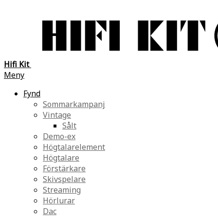
Hifi Kit
Meny
Fynd
Sommarkampanj
Vintage
Sålt
Demo-ex
Högtalarelement
Högtalare
Förstärkare
Skivspelare
Streaming
Hörlurar
Dac