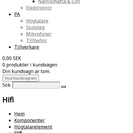
Nålfilsmatta & Lim
Elektronrör
PA
Högtalare
Slutsteg
Mikrofoner
Tillbehör
Tillverkare
0,00 SEK
0 produkter i kundvagen
Din kundvagn är tom.
Visa kundvagnen
Sök:
Hifi
Hem
Komponenter
Högtalarelement