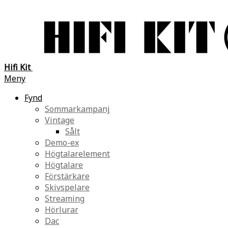
Hifi Kit
Meny
Fynd
Sommarkampanj
Vintage
Sålt
Demo-ex
Högtalarelement
Högtalare
Förstärkare
Skivspelare
Streaming
Hörlurar
Dac