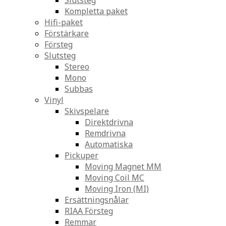
Slutsteg
Kompletta paket
Hifi-paket
Förstärkare
Försteg
Slutsteg
Stereo
Mono
Subbas
Vinyl
Skivspelare
Direktdrivna
Remdrivna
Automatiska
Pickuper
Moving Magnet MM
Moving Coil MC
Moving Iron (MI)
Ersättningsnålar
RIAA Försteg
Remmar