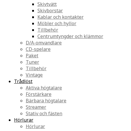
Skivtvätt
Skivborstar
Kablar och kontakter
Möbler och hyllor
Tillbehör
Centrumtyngder och klämmor
D/A-omvandlare
CD-spelare
Paket
Tuner
Tillbehör
Vintage
Trådlöst
Aktiva högtalare
Förstärkare
Bärbara högtalare
Streamer
Stativ och fästen
Hörlurar
Hörlurar