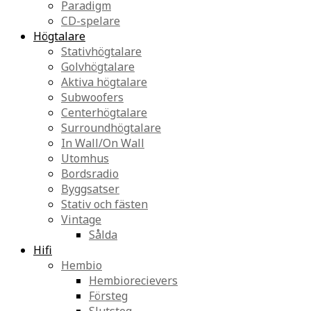
Paradigm
CD-spelare
Högtalare
Stativhögtalare
Golvhögtalare
Aktiva högtalare
Subwoofers
Centerhögtalare
Surroundhögtalare
In Wall/On Wall
Utomhus
Bordsradio
Byggsatser
Stativ och fästen
Vintage
Sålda
Hifi
Hembio
Hembiorecievers
Försteg