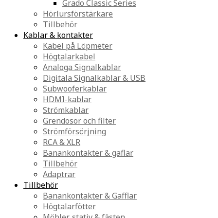
Grado Classic Series
Hörlursförstärkare
Tillbehör
Kablar & kontakter
Kabel på Löpmeter
Högtalarkabel
Analoga Signalkablar
Digitala Signalkablar & USB
Subwooferkablar
HDMI-kablar
Strömkablar
Grendosor och filter
Strömförsörjning
RCA & XLR
Banankontakter & gaflar
Tillbehör
Adaptrar
Tillbehör
Banankontakter & Gafflar
Högtalarfötter
Möbler, stativ & fästen