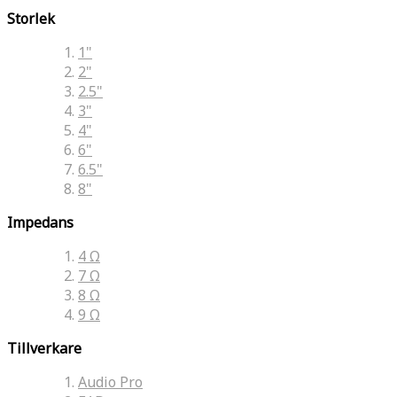
Storlek
1"
2"
2.5"
3"
4"
6"
6.5"
8"
Impedans
4 Ω
7 Ω
8 Ω
9 Ω
Tillverkare
Audio Pro