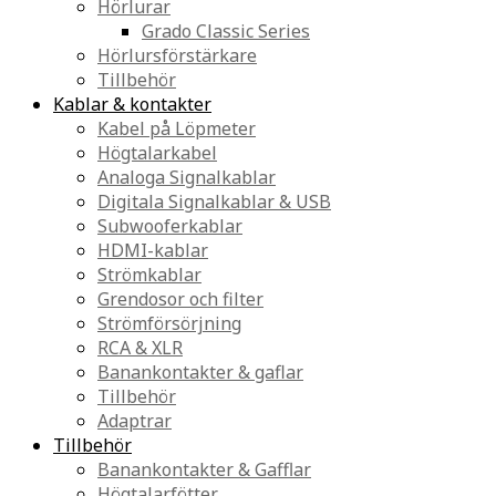
Hörlurar
Grado Classic Series
Hörlursförstärkare
Tillbehör
Kablar & kontakter
Kabel på Löpmeter
Högtalarkabel
Analoga Signalkablar
Digitala Signalkablar & USB
Subwooferkablar
HDMI-kablar
Strömkablar
Grendosor och filter
Strömförsörjning
RCA & XLR
Banankontakter & gaflar
Tillbehör
Adaptrar
Tillbehör
Banankontakter & Gafflar
Högtalarfötter