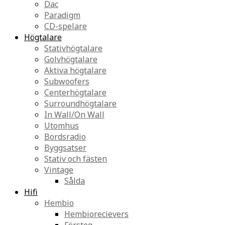
Dac
Paradigm
CD-spelare
Högtalare
Stativhögtalare
Golvhögtalare
Aktiva högtalare
Subwoofers
Centerhögtalare
Surroundhögtalare
In Wall/On Wall
Utomhus
Bordsradio
Byggsatser
Stativ och fästen
Vintage
Sålda
Hifi
Hembio
Hembiorecievers