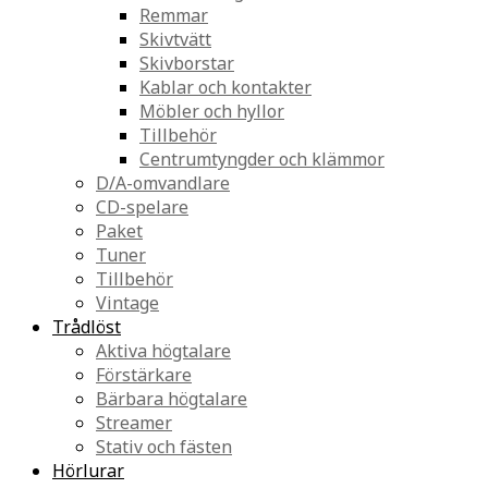
Remmar
Skivtvätt
Skivborstar
Kablar och kontakter
Möbler och hyllor
Tillbehör
Centrumtyngder och klämmor
D/A-omvandlare
CD-spelare
Paket
Tuner
Tillbehör
Vintage
Trådlöst
Aktiva högtalare
Förstärkare
Bärbara högtalare
Streamer
Stativ och fästen
Hörlurar