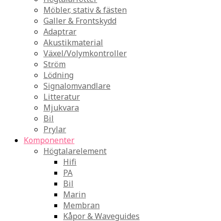
Möbler, stativ & fästen
Galler & Frontskydd
Adaptrar
Akustikmaterial
Växel/Volymkontroller
Ström
Lödning
Signalomvandlare
Litteratur
Mjukvara
Bil
Prylar
Komponenter
Högtalarelement
Hifi
PA
Bil
Marin
Membran
Kåpor & Waveguides