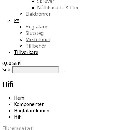
Skruvar
Nålfilsmatta & Lim
Elektronrör
PA
Högtalare
Slutsteg
Mikrofoner
Tillbehör
Tillverkare
0,00 SEK
Sök:
Hifi
Hem
Komponenter
Högtalarelement
Hifi
Filtreras efter: