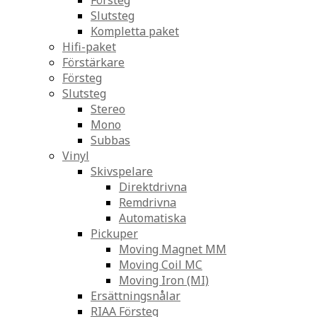
Försteg
Slutsteg
Kompletta paket
Hifi-paket
Förstärkare
Försteg
Slutsteg
Stereo
Mono
Subbas
Vinyl
Skivspelare
Direktdrivna
Remdrivna
Automatiska
Pickuper
Moving Magnet MM
Moving Coil MC
Moving Iron (MI)
Ersättningsnålar
RIAA Försteg