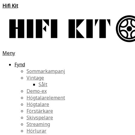
Hifi Kit
Meny
Fynd
Sommarkampanj
Vintage
Sålt
Demo-ex
Högtalarelement
Högtalare
Förstärkare
Skivspelare
Streaming
Hörlurar