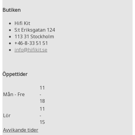
Butiken
Hifi Kit
S:t Eriksgatan 124
113 31 Stockholm
+46-8-33 51 51
info@hifikit.se
Öppettider
11
Mån - Fre
-
18
11
Lör
-
15
Avvikande tider