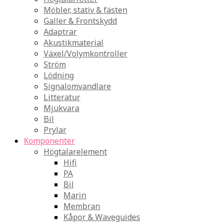
Möbler, stativ & fästen
Galler & Frontskydd
Adaptrar
Akustikmaterial
Växel/Volymkontroller
Ström
Lödning
Signalomvandlare
Litteratur
Mjukvara
Bil
Prylar
Komponenter
Högtalarelement
Hifi
PA
Bil
Marin
Membran
Kåpor & Waveguides