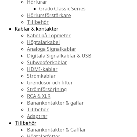
Hörlurar
Grado Classic Series
Hörlursförstärkare
Tillbehör
Kablar & kontakter
Kabel på Löpmeter
Högtalarkabel
Analoga Signalkablar
Digitala Signalkablar & USB
Subwooferkablar
HDMI-kablar
Strömkablar
Grendosor och filter
Strömförsörjning
RCA & XLR
Banankontakter & gaflar
Tillbehör
Adaptrar
Tillbehör
Banankontakter & Gafflar
Högtalarfötter