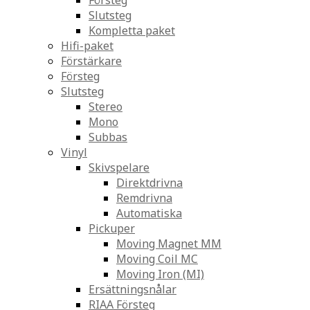
Försteg
Slutsteg
Kompletta paket
Hifi-paket
Förstärkare
Försteg
Slutsteg
Stereo
Mono
Subbas
Vinyl
Skivspelare
Direktdrivna
Remdrivna
Automatiska
Pickuper
Moving Magnet MM
Moving Coil MC
Moving Iron (MI)
Ersättningsnålar
RIAA Försteg