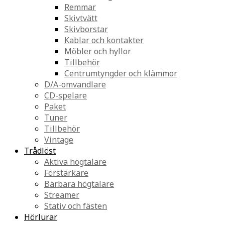
Remmar
Skivtvätt
Skivborstar
Kablar och kontakter
Möbler och hyllor
Tillbehör
Centrumtyngder och klämmor
D/A-omvandlare
CD-spelare
Paket
Tuner
Tillbehör
Vintage
Trådlöst
Aktiva högtalare
Förstärkare
Bärbara högtalare
Streamer
Stativ och fästen
Hörlurar