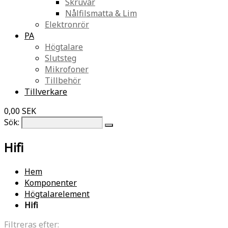
Skruvar
Nålfilsmatta & Lim
Elektronrör
PA
Högtalare
Slutsteg
Mikrofoner
Tillbehör
Tillverkare
0,00 SEK
Sök:
Hifi
Hem
Komponenter
Högtalarelement
Hifi
Filtreras efter: