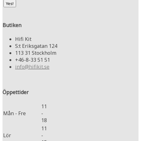
Butiken
Hifi Kit
S:t Eriksgatan 124
113 31 Stockholm
+46-8-33 51 51
info@hifikit.se
Öppettider
11
Mån - Fre
-
18
11
Lör
-