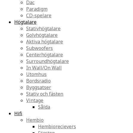
Dac
Paradigm
CD-spelare
Högtalare
Stativhögtalare
Golvhögtalare
Aktiva högtalare
Subwoofers
Centerhögtalare
Surroundhögtalare
In Wall/On Wall
Utomhus
Bordsradio
Byggsatser
Stativ och fästen
Vintage
Sålda
Hifi
Hembio
Hembiorecievers