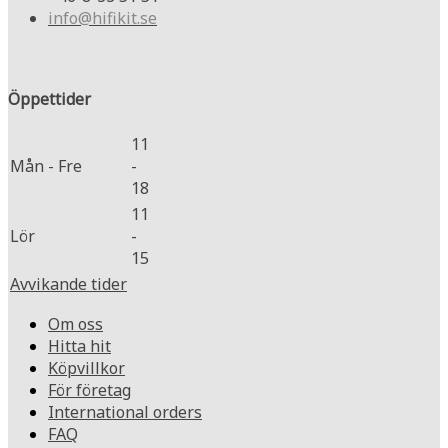
info@hifikit.se
Öppettider
11
Mån - Fre
-
18
11
Lör
-
15
Avvikande tider
Om oss
Hitta hit
Köpvillkor
För företag
International orders
FAQ