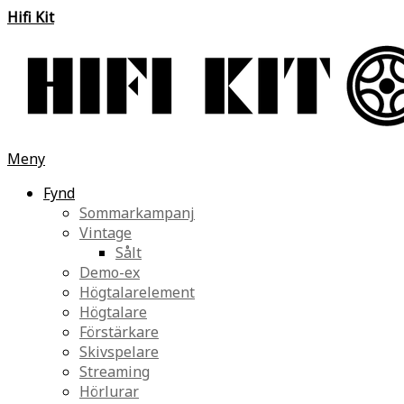
Hifi Kit
Meny
Fynd
Sommarkampanj
Vintage
Sålt
Demo-ex
Högtalarelement
Högtalare
Förstärkare
Skivspelare
Streaming
Hörlurar