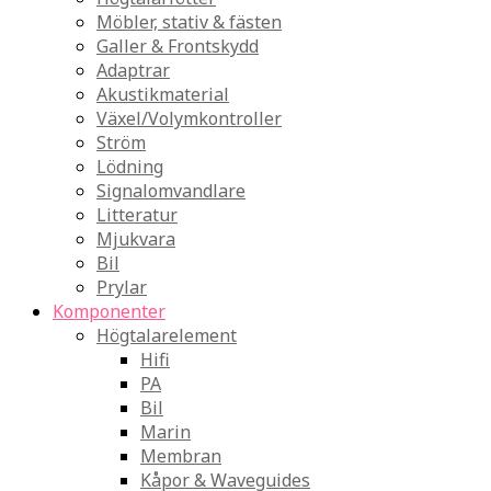
Möbler, stativ & fästen
Galler & Frontskydd
Adaptrar
Akustikmaterial
Växel/Volymkontroller
Ström
Lödning
Signalomvandlare
Litteratur
Mjukvara
Bil
Prylar
Komponenter
Högtalarelement
Hifi
PA
Bil
Marin
Membran
Kåpor & Waveguides