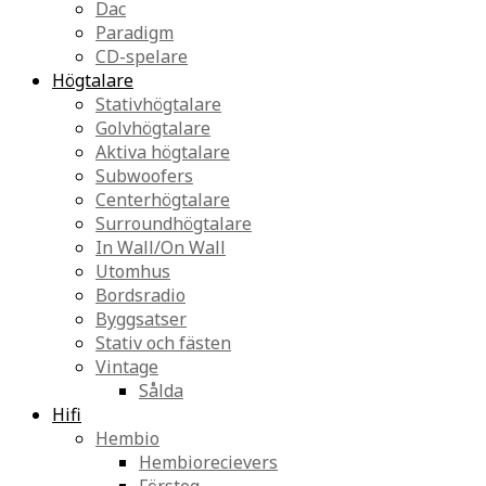
Dac
Paradigm
CD-spelare
Högtalare
Stativhögtalare
Golvhögtalare
Aktiva högtalare
Subwoofers
Centerhögtalare
Surroundhögtalare
In Wall/On Wall
Utomhus
Bordsradio
Byggsatser
Stativ och fästen
Vintage
Sålda
Hifi
Hembio
Hembiorecievers