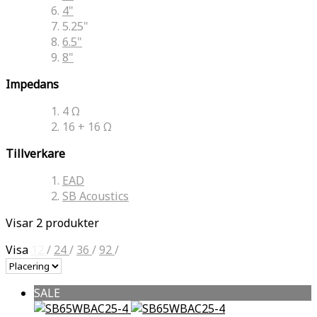
4"
5.25"
6.5"
8"
Impedans
4 Ω
16 + 16 Ω
Tillverkare
EAD
SB Acoustics
Visar 2 produkter
Visa
12
/
24
/
36
/
92
/
SALE