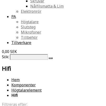
Skruvar
Nålfilsmatta & Lim
Elektronrör
PA
Högtalare
Slutsteg
Mikrofoner
Tillbehör
Tillverkare
0,00 SEK
Sök:
Hifi
Hem
Komponenter
Högtalarelement
Hifi
Filtreras efter: