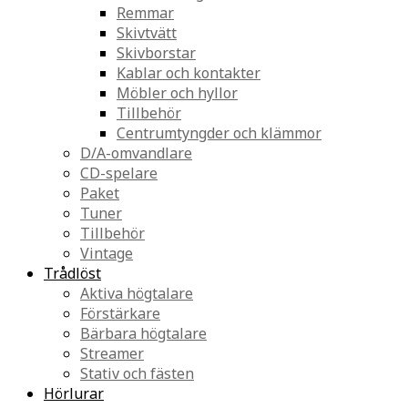
Remmar
Skivtvätt
Skivborstar
Kablar och kontakter
Möbler och hyllor
Tillbehör
Centrumtyngder och klämmor
D/A-omvandlare
CD-spelare
Paket
Tuner
Tillbehör
Vintage
Trådlöst
Aktiva högtalare
Förstärkare
Bärbara högtalare
Streamer
Stativ och fästen
Hörlurar