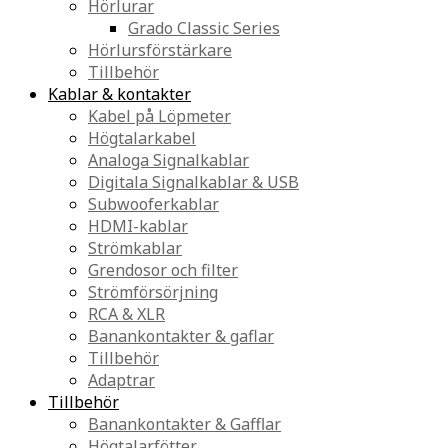
Hörlurar
Grado Classic Series
Hörlursförstärkare
Tillbehör
Kablar & kontakter
Kabel på Löpmeter
Högtalarkabel
Analoga Signalkablar
Digitala Signalkablar & USB
Subwooferkablar
HDMI-kablar
Strömkablar
Grendosor och filter
Strömförsörjning
RCA & XLR
Banankontakter & gaflar
Tillbehör
Adaptrar
Tillbehör
Banankontakter & Gafflar
Högtalarfötter