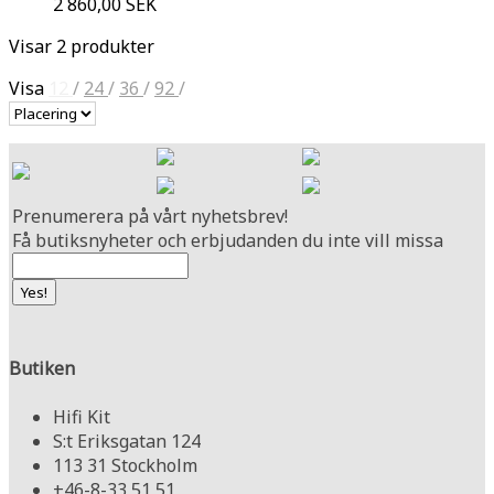
2 860,00 SEK
Visar 2 produkter
Visa
12
/
24
/
36
/
92
/
Prenumerera på vårt nyhetsbrev!
Få butiksnyheter och erbjudanden du inte vill missa
Butiken
Hifi Kit
S:t Eriksgatan 124
113 31 Stockholm
+46-8-33 51 51