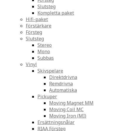
Försteg
Slutsteg
Kompletta paket
Hifi-paket
Förstärkare
Försteg
Slutsteg
Stereo
Mono
Subbas
Vinyl
Skivspelare
Direktdrivna
Remdrivna
Automatiska
Pickuper
Moving Magnet MM
Moving Coil MC
Moving Iron (MI)
Ersättningsnålar
RIAA Försteg