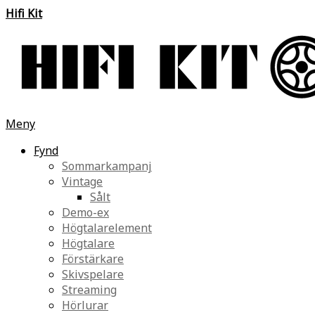
Hifi Kit
Meny
Fynd
Sommarkampanj
Vintage
Sålt
Demo-ex
Högtalarelement
Högtalare
Förstärkare
Skivspelare
Streaming
Hörlurar