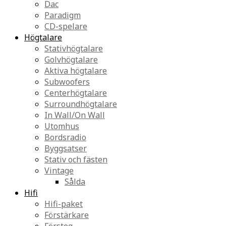
Dac
Paradigm
CD-spelare
Högtalare
Stativhögtalare
Golvhögtalare
Aktiva högtalare
Subwoofers
Centerhögtalare
Surroundhögtalare
In Wall/On Wall
Utomhus
Bordsradio
Byggsatser
Stativ och fästen
Vintage
Sålda
Hifi
Hifi-paket
Förstärkare