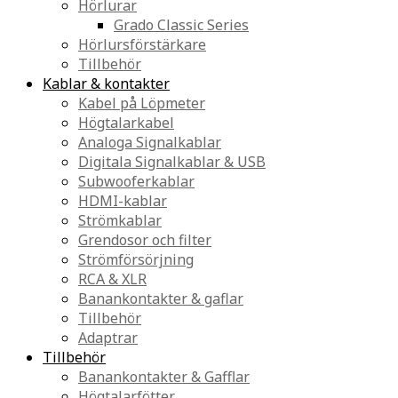
Hörlurar
Grado Classic Series
Hörlursförstärkare
Tillbehör
Kablar & kontakter
Kabel på Löpmeter
Högtalarkabel
Analoga Signalkablar
Digitala Signalkablar & USB
Subwooferkablar
HDMI-kablar
Strömkablar
Grendosor och filter
Strömförsörjning
RCA & XLR
Banankontakter & gaflar
Tillbehör
Adaptrar
Tillbehör
Banankontakter & Gafflar
Högtalarfötter