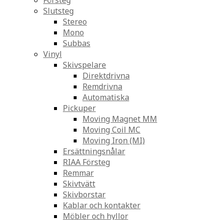
Försteg
Slutsteg
Stereo
Mono
Subbas
Vinyl
Skivspelare
Direktdrivna
Remdrivna
Automatiska
Pickuper
Moving Magnet MM
Moving Coil MC
Moving Iron (MI)
Ersättningsnålar
RIAA Försteg
Remmar
Skivtvätt
Skivborstar
Kablar och kontakter
Möbler och hyllor