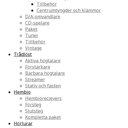
Tillbehör
Centrumtyngder och klämmor
D/A-omvandlare
CD-spelare
Paket
Tuner
Tillbehör
Vintage
Trådlöst
Aktiva högtalare
Förstärkare
Bärbara högtalare
Streamer
Stativ och fästen
Hembio
Hembiorecievers
Försteg
Slutsteg
Kompletta paket
Hörlurar