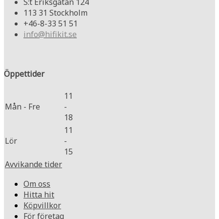
S:t Eriksgatan 124
113 31 Stockholm
+46-8-33 51 51
info@hifikit.se
Öppettider
11
Mån - Fre
-
18
11
Lör
-
15
Avvikande tider
Om oss
Hitta hit
Köpvillkor
För företag