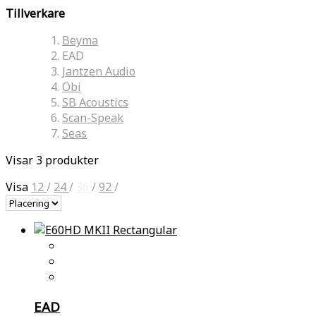
Tillverkare
Beyma
EAD
Jantzen Audio
Obi
SB Acoustics
Scan-Speak
Seas
Visar 3 produkter
Visa
12
/
24
/
36
/
92
/
EAD