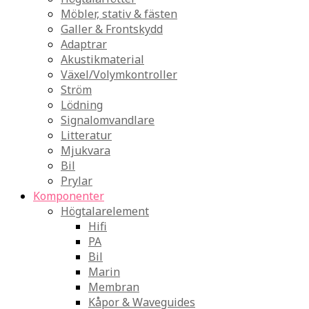
Möbler, stativ & fästen
Galler & Frontskydd
Adaptrar
Akustikmaterial
Växel/Volymkontroller
Ström
Lödning
Signalomvandlare
Litteratur
Mjukvara
Bil
Prylar
Komponenter
Högtalarelement
Hifi
PA
Bil
Marin
Membran
Kåpor & Waveguides