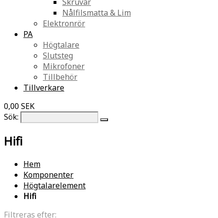
Skruvar
Nålfilsmatta & Lim
Elektronrör
PA
Högtalare
Slutsteg
Mikrofoner
Tillbehör
Tillverkare
0,00 SEK
Sök:
Hifi
Hem
Komponenter
Högtalarelement
Hifi
Filtreras efter: