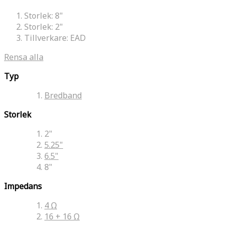
Storlek:
8"
Storlek:
2"
Tillverkare:
EAD
Rensa alla
Typ
Bredband
Storlek
2"
5.25"
6.5"
8"
Impedans
4 Ω
16 + 16 Ω