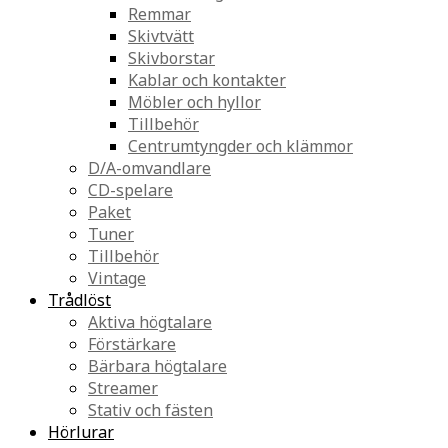
Remmar
Skivtvätt
Skivborstar
Kablar och kontakter
Möbler och hyllor
Tillbehör
Centrumtyngder och klämmor
D/A-omvandlare
CD-spelare
Paket
Tuner
Tillbehör
Vintage
Trådlöst
Aktiva högtalare
Förstärkare
Bärbara högtalare
Streamer
Stativ och fästen
Hörlurar