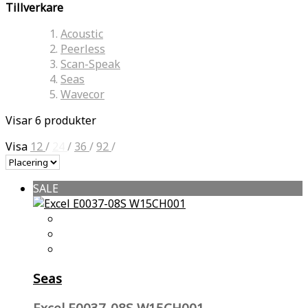
Tillverkare
Acoustic
Peerless
Scan-Speak
Seas
Wavecor
Visar 6 produkter
Visa
12
/
24
/
36
/
92
/
SALE
Seas
Excel E0037-08S W15CH001