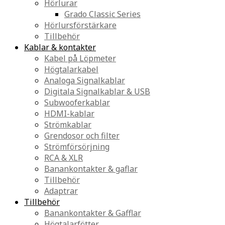
Hörlurar
Grado Classic Series
Hörlursförstärkare
Tillbehör
Kablar & kontakter
Kabel på Löpmeter
Högtalarkabel
Analoga Signalkablar
Digitala Signalkablar & USB
Subwooferkablar
HDMI-kablar
Strömkablar
Grendosor och filter
Strömförsörjning
RCA & XLR
Banankontakter & gaflar
Tillbehör
Adaptrar
Tillbehör
Banankontakter & Gafflar
Högtalarfötter