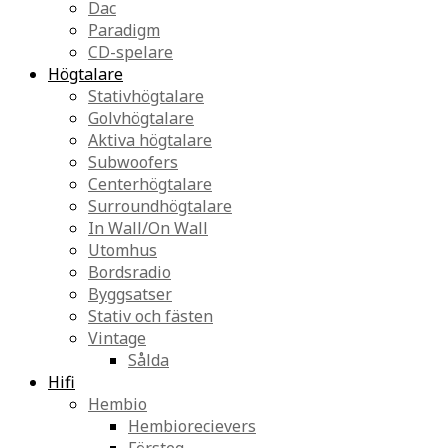
Dac
Paradigm
CD-spelare
Högtalare
Stativhögtalare
Golvhögtalare
Aktiva högtalare
Subwoofers
Centerhögtalare
Surroundhögtalare
In Wall/On Wall
Utomhus
Bordsradio
Byggsatser
Stativ och fästen
Vintage
Sålda
Hifi
Hembio
Hembiorecievers