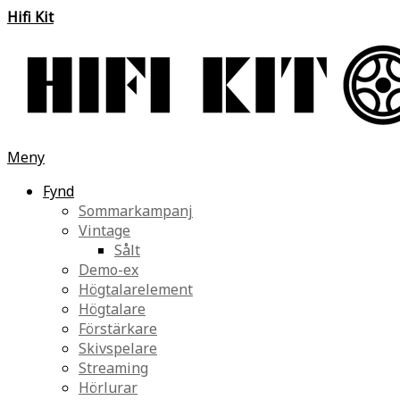
Hifi Kit
Meny
Fynd
Sommarkampanj
Vintage
Sålt
Demo-ex
Högtalarelement
Högtalare
Förstärkare
Skivspelare
Streaming
Hörlurar