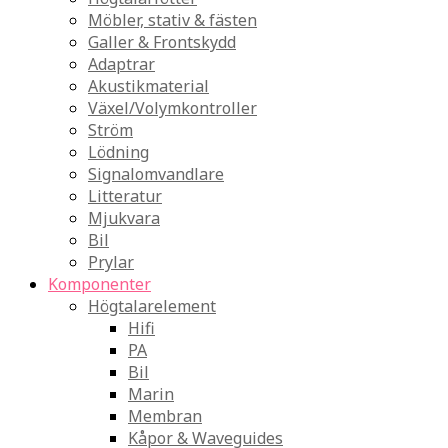
Möbler, stativ & fästen
Galler & Frontskydd
Adaptrar
Akustikmaterial
Växel/Volymkontroller
Ström
Lödning
Signalomvandlare
Litteratur
Mjukvara
Bil
Prylar
Komponenter
Högtalarelement
Hifi
PA
Bil
Marin
Membran
Kåpor & Waveguides