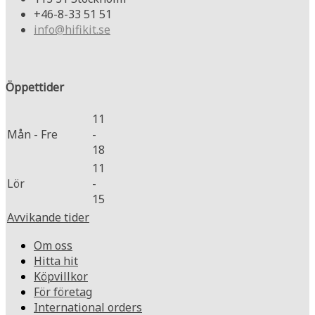
+46-8-33 51 51
info@hifikit.se
Öppettider
11
Mån - Fre
-
18
11
Lör
-
15
Avvikande tider
Om oss
Hitta hit
Köpvillkor
För företag
International orders