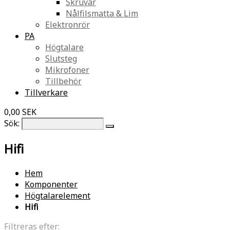
Skruvar
Nålfilsmatta & Lim
Elektronrör
PA
Högtalare
Slutsteg
Mikrofoner
Tillbehör
Tillverkare
0,00 SEK
Sök:
Hifi
Hem
Komponenter
Högtalarelement
Hifi
Filtreras efter: