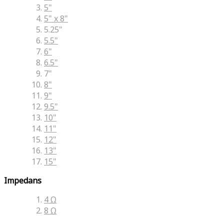
5"
5" x 8"
5.25"
5.5"
6"
6.5"
7"
8"
9"
9.5"
10"
11"
12"
13"
15"
Impedans
4 Ω
8 Ω