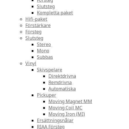
Försteg
Slutsteg
Kompletta paket
Hifi-paket
Förstärkare
Försteg
Slutsteg
Stereo
Mono
Subbas
Vinyl
Skivspelare
Direktdrivna
Remdrivna
Automatiska
Pickuper
Moving Magnet MM
Moving Coil MC
Moving Iron (MI)
Ersättningsnålar
RIAA Försteg