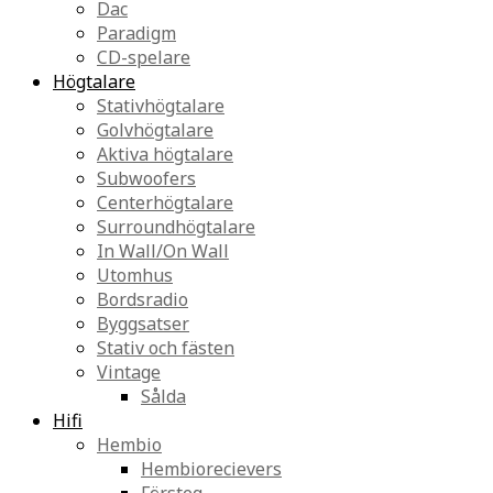
Dac
Paradigm
CD-spelare
Högtalare
Stativhögtalare
Golvhögtalare
Aktiva högtalare
Subwoofers
Centerhögtalare
Surroundhögtalare
In Wall/On Wall
Utomhus
Bordsradio
Byggsatser
Stativ och fästen
Vintage
Sålda
Hifi
Hembio
Hembiorecievers