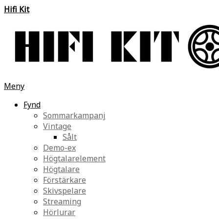
Hifi Kit
Meny
Fynd
Sommarkampanj
Vintage
Sålt
Demo-ex
Högtalarelement
Högtalare
Förstärkare
Skivspelare
Streaming
Hörlurar