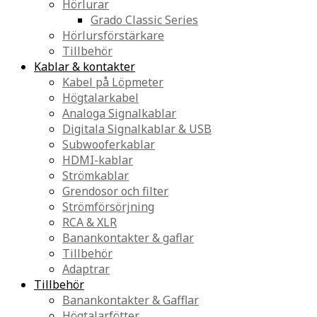
Hörlurar
Grado Classic Series
Hörlursförstärkare
Tillbehör
Kablar & kontakter
Kabel på Löpmeter
Högtalarkabel
Analoga Signalkablar
Digitala Signalkablar & USB
Subwooferkablar
HDMI-kablar
Strömkablar
Grendosor och filter
Strömförsörjning
RCA & XLR
Banankontakter & gaflar
Tillbehör
Adaptrar
Tillbehör
Banankontakter & Gafflar
Högtalarfötter