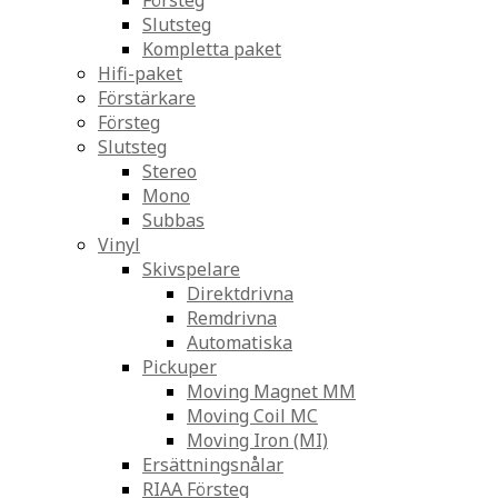
Försteg
Slutsteg
Kompletta paket
Hifi-paket
Förstärkare
Försteg
Slutsteg
Stereo
Mono
Subbas
Vinyl
Skivspelare
Direktdrivna
Remdrivna
Automatiska
Pickuper
Moving Magnet MM
Moving Coil MC
Moving Iron (MI)
Ersättningsnålar
RIAA Försteg