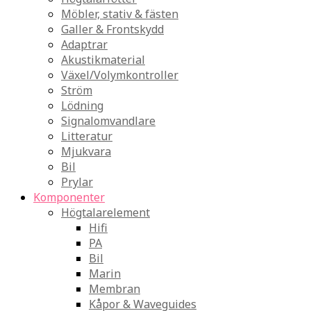
Möbler, stativ & fästen
Galler & Frontskydd
Adaptrar
Akustikmaterial
Växel/Volymkontroller
Ström
Lödning
Signalomvandlare
Litteratur
Mjukvara
Bil
Prylar
Komponenter
Högtalarelement
Hifi
PA
Bil
Marin
Membran
Kåpor & Waveguides