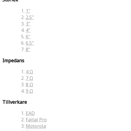
1"
2.5"
3"
4"
6"
6.5"
8"
Impedans
4 Ω
7 Ω
8 Ω
9 Ω
Tillverkare
EAD
Faital Pro
Motorola