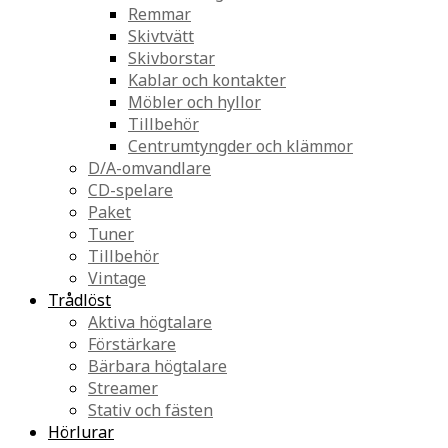
Remmar
Skivtvätt
Skivborstar
Kablar och kontakter
Möbler och hyllor
Tillbehör
Centrumtyngder och klämmor
D/A-omvandlare
CD-spelare
Paket
Tuner
Tillbehör
Vintage
Trådlöst
Aktiva högtalare
Förstärkare
Bärbara högtalare
Streamer
Stativ och fästen
Hörlurar