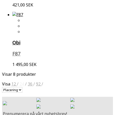
421,00 SEK
Obi
F87
1 495,00 SEK
Visar 8 produkter
Visa
12
/
24
/
36
/
92
/
Prenumerera på vårt nyhetsbrev!