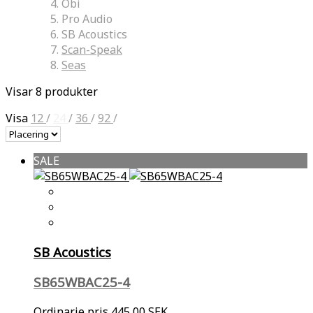
Obi
Pro Audio
SB Acoustics
Scan-Speak
Seas
Visar 8 produkter
Visa
12
/
24
/
36
/
92
/
SALE
SB Acoustics
SB65WBAC25-4
Ordinarie pris
445,00 SEK