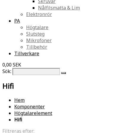
Skruvar
Nålfilsmatta & Lim
Elektronrör
PA
Högtalare
Slutsteg
Mikrofoner
Tillbehör
Tillverkare
0,00 SEK
Sök:
Hifi
Hem
Komponenter
Högtalarelement
Hifi
Filtreras efter: