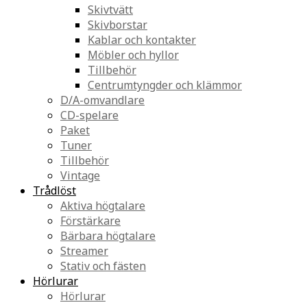
Skivtvätt
Skivborstar
Kablar och kontakter
Möbler och hyllor
Tillbehör
Centrumtyngder och klämmor
D/A-omvandlare
CD-spelare
Paket
Tuner
Tillbehör
Vintage
Trådlöst
Aktiva högtalare
Förstärkare
Bärbara högtalare
Streamer
Stativ och fästen
Hörlurar
Hörlurar