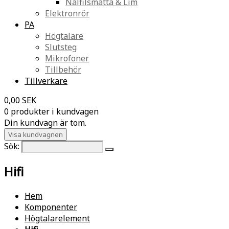
Nålfilsmatta & Lim
Elektronrör
PA
Högtalare
Slutsteg
Mikrofoner
Tillbehör
Tillverkare
0,00 SEK
0 produkter i kundvagen
Din kundvagn är tom.
Visa kundvagnen
Sök:
Hifi
Hem
Komponenter
Högtalarelement