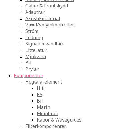
Galler & Frontskydd
Adaptrar
Akustikmaterial
Växel/Volymkontroller
Ström
Lödning
Signalomvandlare
Litteratur
Mjukvara
Bil
Prylar
Komponenter
Högtalarelement
Hifi
PA
Bil
Marin
Membran
Kåpor & Waveguides
Filterkomponenter