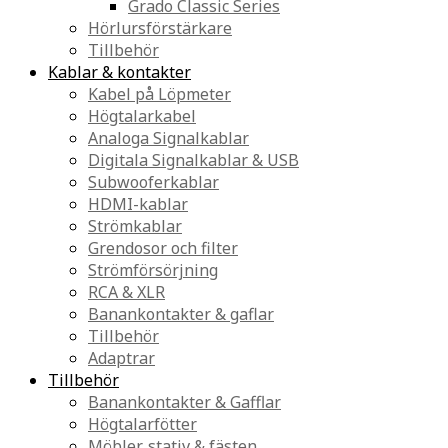
Grado Classic Series
Hörlursförstärkare
Tillbehör
Kablar & kontakter
Kabel på Löpmeter
Högtalarkabel
Analoga Signalkablar
Digitala Signalkablar & USB
Subwooferkablar
HDMI-kablar
Strömkablar
Grendosor och filter
Strömförsörjning
RCA & XLR
Banankontakter & gaflar
Tillbehör
Adaptrar
Tillbehör
Banankontakter & Gafflar
Högtalarfötter
Möbler, stativ & fästen