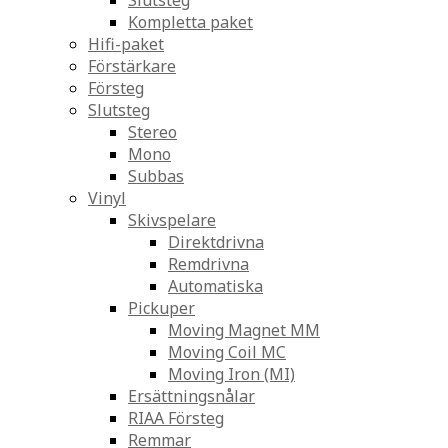
Slutsteg
Kompletta paket
Hifi-paket
Förstärkare
Försteg
Slutsteg
Stereo
Mono
Subbas
Vinyl
Skivspelare
Direktdrivna
Remdrivna
Automatiska
Pickuper
Moving Magnet MM
Moving Coil MC
Moving Iron (MI)
Ersättningsnålar
RIAA Försteg
Remmar