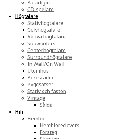
Paradigm
CD-spelare
Högtalare
Stativhögtalare
Golvhögtalare
Aktiva högtalare
Subwoofers
Centerhögtalare
Surroundhögtalare
In Wall/On Wall
Utomhus
Bordsradio
Byggsatser
Stativ och fästen
Vintage
Sålda
Hifi
Hembio
Hembiorecievers
Försteg