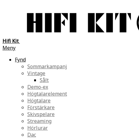
Hifi Kit
Meny
Fynd
Sommarkampanj
Vintage
Sålt
Demo-ex
Högtalarelement
Högtalare
Förstärkare
Skivspelare
Streaming
Hörlurar
Dac