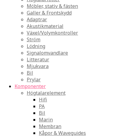
Möbler, stativ & fästen
Galler & Frontskydd
Adaptrar
Akustikmaterial
Växel/Volymkontroller
Ström
Lödning
Signalomvandlare
Litteratur
Mjukvara
Bil
Prylar
Komponenter
Högtalarelement
Hifi
PA
Bil
Marin
Membran
Kåpor & Waveguides