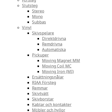
Försteg
Slutsteg
Stereo
Mono
Subbas
Vinyl
Skivspelare
Direktdrivna
Remdrivna
Automatiska
Pickuper
Moving Magnet MM
Moving Coil MC
Moving Iron (MI)
Ersättningsnålar
RIAA Försteg
Remmar
Skivtvätt
Skivborstar
Kablar och kontakter
Möbler och hyllor