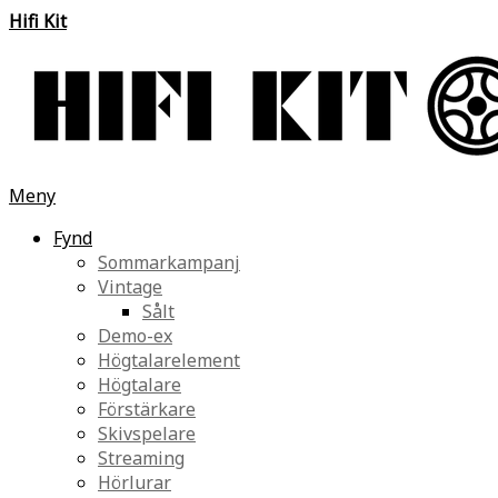
Hifi Kit
Meny
Fynd
Sommarkampanj
Vintage
Sålt
Demo-ex
Högtalarelement
Högtalare
Förstärkare
Skivspelare
Streaming
Hörlurar