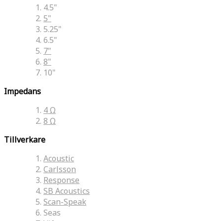
4.5"
5"
5.25"
6.5"
7"
8"
10"
Impedans
4 Ω
8 Ω
Tillverkare
Acoustic
Carlsson
Response
SB Acoustics
Scan-Speak
Seas