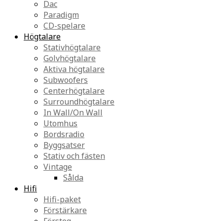
Dac
Paradigm
CD-spelare
Högtalare
Stativhögtalare
Golvhögtalare
Aktiva högtalare
Subwoofers
Centerhögtalare
Surroundhögtalare
In Wall/On Wall
Utomhus
Bordsradio
Byggsatser
Stativ och fästen
Vintage
Sålda
Hifi
Hifi-paket
Förstärkare