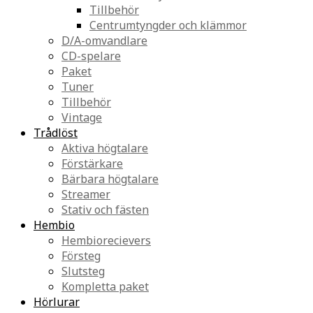
Tillbehör
Centrumtyngder och klämmor
D/A-omvandlare
CD-spelare
Paket
Tuner
Tillbehör
Vintage
Trådlöst
Aktiva högtalare
Förstärkare
Bärbara högtalare
Streamer
Stativ och fästen
Hembio
Hembiorecievers
Försteg
Slutsteg
Kompletta paket
Hörlurar