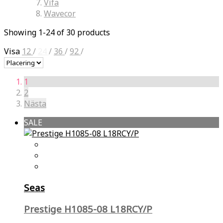
Vifa
Wavecor
Showing 1-24 of 30 products
Visa
12
/
24
/
36
/
92
/
1
2
Nästa
SALE
Seas
Prestige H1085-08 L18RCY/P