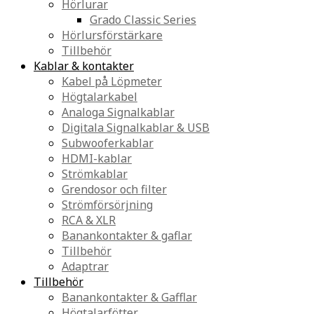
Hörlurar
Grado Classic Series
Hörlursförstärkare
Tillbehör
Kablar & kontakter
Kabel på Löpmeter
Högtalarkabel
Analoga Signalkablar
Digitala Signalkablar & USB
Subwooferkablar
HDMI-kablar
Strömkablar
Grendosor och filter
Strömförsörjning
RCA & XLR
Banankontakter & gaflar
Tillbehör
Adaptrar
Tillbehör
Banankontakter & Gafflar
Högtalarfötter