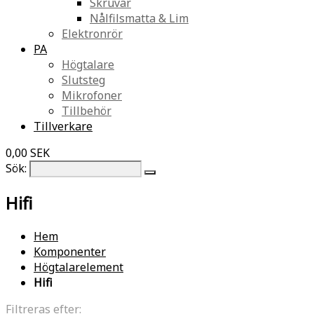
Skruvar
Nålfilsmatta & Lim
Elektronrör
PA
Högtalare
Slutsteg
Mikrofoner
Tillbehör
Tillverkare
0,00 SEK
Sök:
Hifi
Hem
Komponenter
Högtalarelement
Hifi
Filtreras efter: