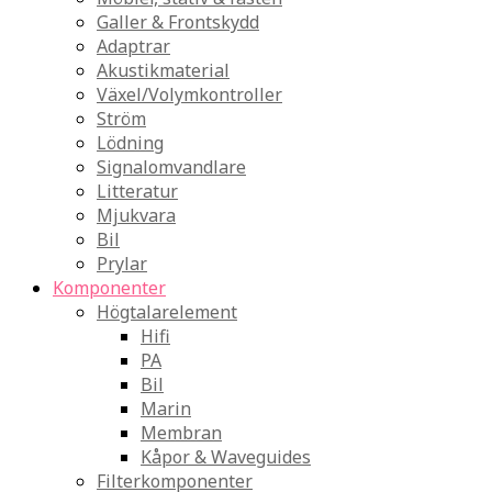
Galler & Frontskydd
Adaptrar
Akustikmaterial
Växel/Volymkontroller
Ström
Lödning
Signalomvandlare
Litteratur
Mjukvara
Bil
Prylar
Komponenter
Högtalarelement
Hifi
PA
Bil
Marin
Membran
Kåpor & Waveguides
Filterkomponenter