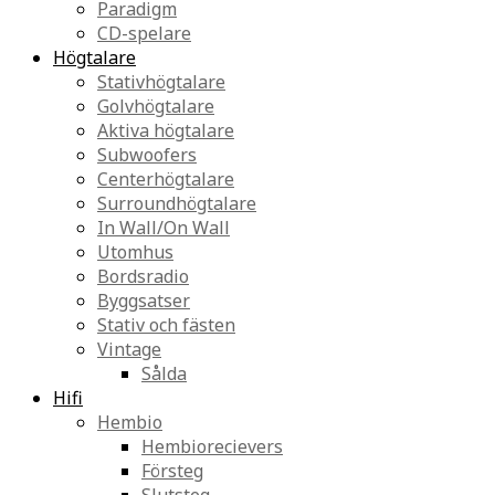
Paradigm
CD-spelare
Högtalare
Stativhögtalare
Golvhögtalare
Aktiva högtalare
Subwoofers
Centerhögtalare
Surroundhögtalare
In Wall/On Wall
Utomhus
Bordsradio
Byggsatser
Stativ och fästen
Vintage
Sålda
Hifi
Hembio
Hembiorecievers
Försteg