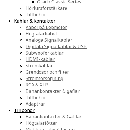
Grado Classic Series
Hörlursförstärkare
Tillbehör
Kablar & kontakter
Kabel på Löpmeter
Högtalarkabel
Analoga Signalkablar
Digitala Signalkablar & USB
Subwooferkablar
HDMI-kablar
Strömkablar
Grendosor och filter
Strömförsörjning
RCA & XLR
Banankontakter & gaflar
Tillbehör
Adaptrar
Tillbehör
Banankontakter & Gafflar
Högtalarfötter
Möbler, stativ & fästen