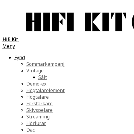
Hifi Kit
Meny
Fynd
Sommarkampanj
Vintage
Sålt
Demo-ex
Högtalarelement
Högtalare
Förstärkare
Skivspelare
Streaming
Hörlurar
Dac