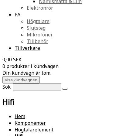
Nålfilsmatta & Lim
Elektronrör
PA
Högtalare
Slutsteg
Mikrofoner
Tillbehör
Tillverkare
0,00 SEK
0 produkter i kundvagen
Din kundvagn är tom.
Visa kundvagnen
Sök:
Hifi
Hem
Komponenter
Högtalarelement