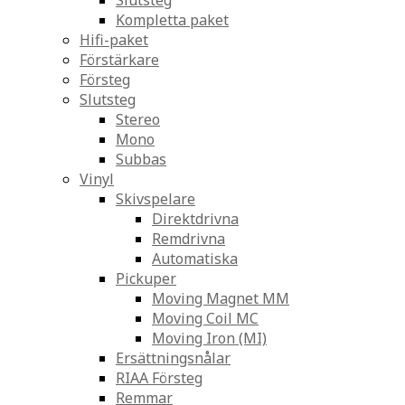
Slutsteg
Kompletta paket
Hifi-paket
Förstärkare
Försteg
Slutsteg
Stereo
Mono
Subbas
Vinyl
Skivspelare
Direktdrivna
Remdrivna
Automatiska
Pickuper
Moving Magnet MM
Moving Coil MC
Moving Iron (MI)
Ersättningsnålar
RIAA Försteg
Remmar