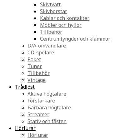
Skivtvätt
Skivborstar
Kablar och kontakter
Möbler och hyllor
Tillbehör
Centrumtyngder och klämmor
D/A-omvandlare
CD-spelare
Paket
Tuner
Tillbehör
Vintage
Trådlöst
Aktiva högtalare
Förstärkare
Bärbara högtalare
Streamer
Stativ och fästen
Hörlurar
Hörlurar