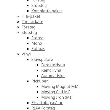
Försteg
Slutsteg
Kompletta paket
Hifi-paket
Förstärkare
Försteg
Slutsteg
Stereo
Mono
Subbas
Vinyl
Skivspelare
Direktdrivna
Remdrivna
Automatiska
Pickuper
Moving Magnet MM
Moving Coil MC
Moving Iron (MI)
Ersättningsnålar
RIAA Försteg