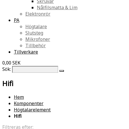
Skruvar
Nålfilsmatta & Lim
Elektronrör
PA
Högtalare
Slutsteg
Mikrofoner
Tillbehör
Tillverkare
0,00 SEK
Sök:
Hifi
Hem
Komponenter
Högtalarelement
Hifi
Filtreras efter: