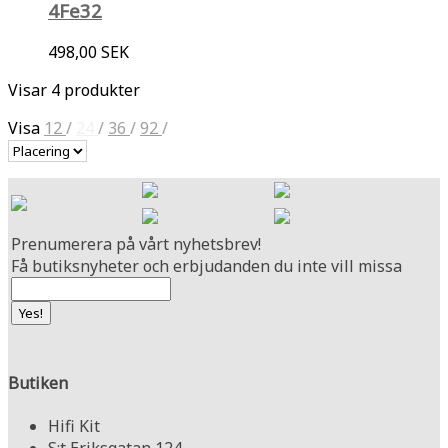
4Fe32
498,00 SEK
Visar 4 produkter
Visa
12
/
24
/
36
/
92
/
Prenumerera på vårt nyhetsbrev!
Få butiksnyheter och erbjudanden du inte vill missa
Butiken
Hifi Kit
S:t Eriksgatan 124