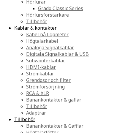
Hörlurar
Grado Classic Series
Hörlursförstärkare
Tillbehör
Kablar & kontakter
Kabel på Löpmeter
Högtalarkabel
Analoga Signalkablar
Digitala Signalkablar & USB
Subwooferkablar
HDMI-kablar
Strömkablar
Grendosor och filter
Strömförsörjning
RCA & XLR
Banankontakter & gaflar
Tillbehör
Adaptrar
Tillbehör
Banankontakter & Gafflar
Högtalarfötter