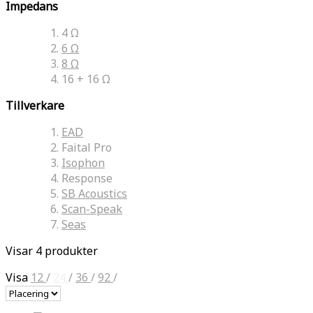
Impedans
4 Ω
6 Ω
8 Ω
16 + 16 Ω
Tillverkare
EAD
Faital Pro
Isophon
Response
SB Acoustics
Scan-Speak
Seas
Visar 4 produkter
Visa
12
/
24
/
36
/
92
/