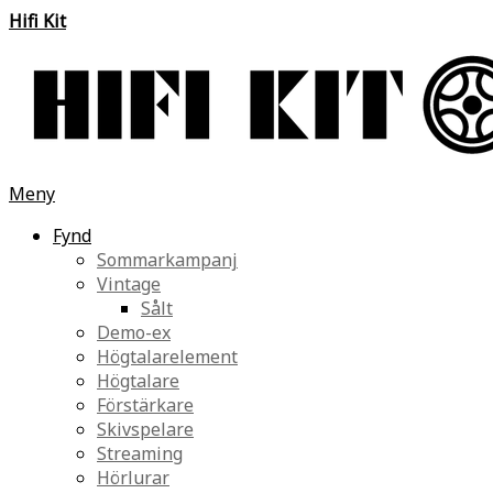
Hifi Kit
Meny
Fynd
Sommarkampanj
Vintage
Sålt
Demo-ex
Högtalarelement
Högtalare
Förstärkare
Skivspelare
Streaming
Hörlurar