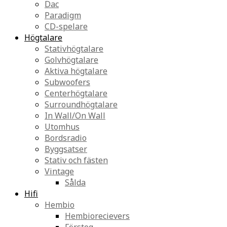
Dac
Paradigm
CD-spelare
Högtalare
Stativhögtalare
Golvhögtalare
Aktiva högtalare
Subwoofers
Centerhögtalare
Surroundhögtalare
In Wall/On Wall
Utomhus
Bordsradio
Byggsatser
Stativ och fästen
Vintage
Sålda
Hifi
Hembio
Hembiorecievers