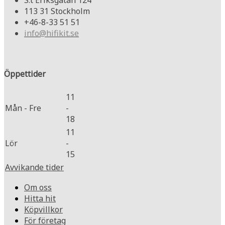
113 31 Stockholm
+46-8-33 51 51
info@hifikit.se
Öppettider
11
Mån - Fre
-
18
11
Lör
-
15
Avvikande tider
Om oss
Hitta hit
Köpvillkor
För företag