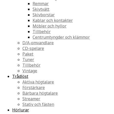
Remmar
Skivtvätt
Skivborstar
Kablar och kontakter
Möbler och hyllor
Tillbehör
Centrumtyngder och klämmor
D/A-omvandlare
CD-spelare
Paket
Tuner
Tillbehör
Vintage
Trådlöst
Aktiva högtalare
Förstärkare
Bärbara högtalare
Streamer
Stativ och fästen
Hörlurar