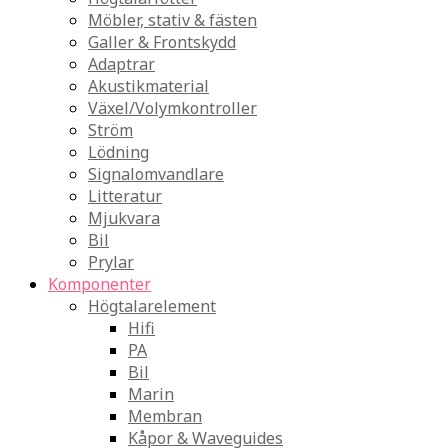
Möbler, stativ & fästen
Galler & Frontskydd
Adaptrar
Akustikmaterial
Växel/Volymkontroller
Ström
Lödning
Signalomvandlare
Litteratur
Mjukvara
Bil
Prylar
Komponenter
Högtalarelement
Hifi
PA
Bil
Marin
Membran
Kåpor & Waveguides