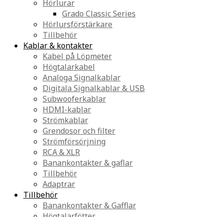
Hörlurar
Grado Classic Series
Hörlursförstärkare
Tillbehör
Kablar & kontakter
Kabel på Löpmeter
Högtalarkabel
Analoga Signalkablar
Digitala Signalkablar & USB
Subwooferkablar
HDMI-kablar
Strömkablar
Grendosor och filter
Strömförsörjning
RCA & XLR
Banankontakter & gaflar
Tillbehör
Adaptrar
Tillbehör
Banankontakter & Gafflar
Högtalarfötter