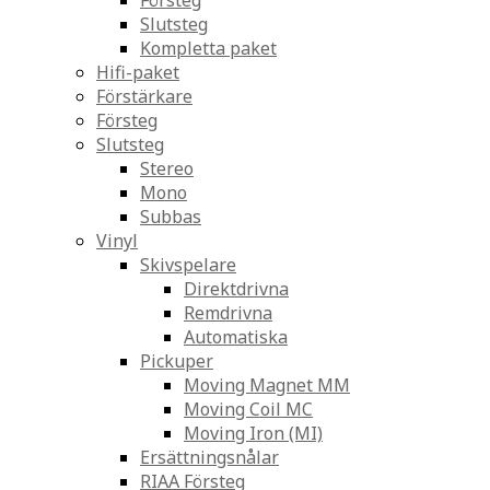
Försteg
Slutsteg
Kompletta paket
Hifi-paket
Förstärkare
Försteg
Slutsteg
Stereo
Mono
Subbas
Vinyl
Skivspelare
Direktdrivna
Remdrivna
Automatiska
Pickuper
Moving Magnet MM
Moving Coil MC
Moving Iron (MI)
Ersättningsnålar
RIAA Försteg