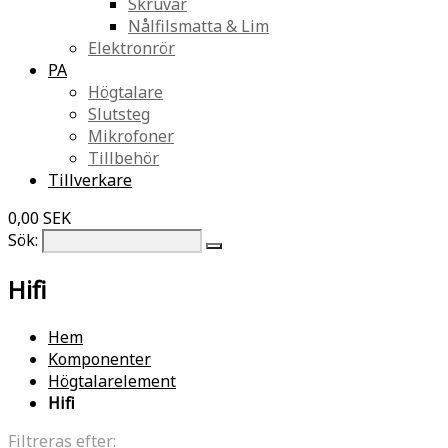
Skruvar
Nålfilsmatta & Lim
Elektronrör
PA
Högtalare
Slutsteg
Mikrofoner
Tillbehör
Tillverkare
0,00 SEK
Sök:
Hifi
Hem
Komponenter
Högtalarelement
Hifi
Filtreras efter: