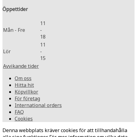
Öppettider
11
Mån - Fre
-
18
11
Lör
-
15
Avvikande tider
Om oss
Hitta hit
Köpvillkor
För företag
International orders
FAQ
Cookies
Denna webbplats kräver cookies för att tillhandahålla
alla sina funktioner. För mer information om vilka data