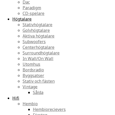
Dac
Paradigm
CD-spelare
Högtalare
Stativhögtalare
Golvhögtalare
Aktiva högtalare
Subwoofers
Centerhögtalare
Surroundhögtalare
In Wall/On Wall
Utomhus
Bordsradio
Byggsatser
Stativ och fästen
Vintage
Sålda
Hifi
Hembio
Hembiorecievers