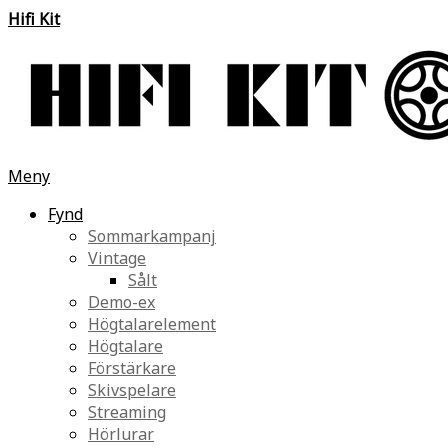
Hifi Kit
Meny
Fynd
Sommarkampanj
Vintage
Sålt
Demo-ex
Högtalarelement
Högtalare
Förstärkare
Skivspelare
Streaming
Hörlurar