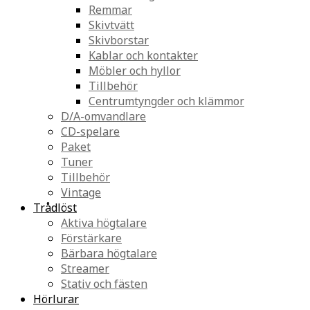
Remmar
Skivtvätt
Skivborstar
Kablar och kontakter
Möbler och hyllor
Tillbehör
Centrumtyngder och klämmor
D/A-omvandlare
CD-spelare
Paket
Tuner
Tillbehör
Vintage
Trådlöst
Aktiva högtalare
Förstärkare
Bärbara högtalare
Streamer
Stativ och fästen
Hörlurar