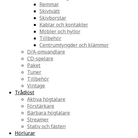
Remmar
Skivtvätt
Skivborstar
Kablar och kontakter
Möbler och hyllor
Tillbehör
Centrumtyngder och klämmor
D/A-omvandlare
CD-spelare
Paket
Tuner
Tillbehör
Vintage
Trådlöst
Aktiva högtalare
Förstärkare
Bärbara högtalare
Streamer
Stativ och fästen
Hörlurar