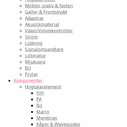
Möbler, stativ & fästen
Galler & Frontskydd
Adaptrar
Akustikmaterial
Växel/Volymkontroller
Ström
Lödning
Signalomvandlare
Litteratur
Mjukvara
Bil
Prylar
Komponenter
Högtalarelement
Hifi
PA
Bil
Marin
Membran
Kåpor & Waveguides