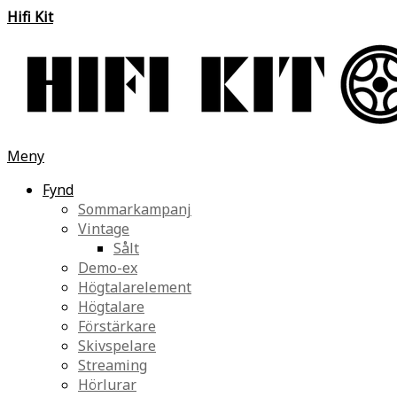
Hifi Kit
Meny
Fynd
Sommarkampanj
Vintage
Sålt
Demo-ex
Högtalarelement
Högtalare
Förstärkare
Skivspelare
Streaming
Hörlurar