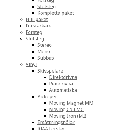
Försteg
Slutsteg
Kompletta paket
Hifi-paket
Förstärkare
Försteg
Slutsteg
Stereo
Mono
Subbas
Vinyl
Skivspelare
Direktdrivna
Remdrivna
Automatiska
Pickuper
Moving Magnet MM
Moving Coil MC
Moving Iron (MI)
Ersättningsnålar
RIAA Försteg