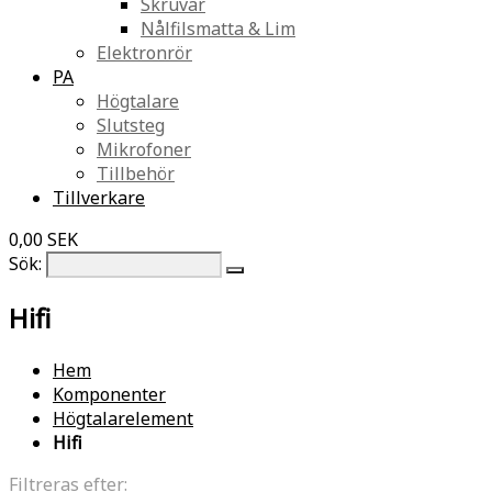
Skruvar
Nålfilsmatta & Lim
Elektronrör
PA
Högtalare
Slutsteg
Mikrofoner
Tillbehör
Tillverkare
0,00 SEK
Sök:
Hifi
Hem
Komponenter
Högtalarelement
Hifi
Filtreras efter: