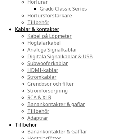
Hörlurar
Grado Classic Series
Hörlursförstärkare
Tillbehör
Kablar & kontakter
Kabel på Löpmeter
Högtalarkabel
Analoga Signalkablar
Digitala Signalkablar & USB
Subwooferkablar
HDMI-kablar
Strömkablar
Grendosor och filter
Strömförsörjning
RCA & XLR
Banankontakter & gaflar
Tillbehör
Adaptrar
Tillbehör
Banankontakter & Gafflar
Högtalarfötter