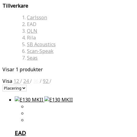
Tillverkare
Carlsson
EAD
QLN
Rila
SB Acoustics
Scan-Speak
Seas
Visar 1 produkter
Visa
12
/
24
/
36
/
92
/
EAD