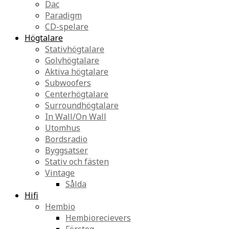
Dac
Paradigm
CD-spelare
Högtalare
Stativhögtalare
Golvhögtalare
Aktiva högtalare
Subwoofers
Centerhögtalare
Surroundhögtalare
In Wall/On Wall
Utomhus
Bordsradio
Byggsatser
Stativ och fästen
Vintage
Sålda
Hifi
Hembio
Hembiorecievers