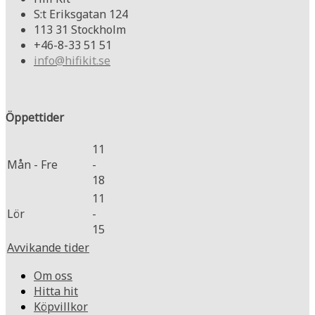
S:t Eriksgatan 124
113 31 Stockholm
+46-8-33 51 51
info@hifikit.se
Öppettider
11
Mån - Fre
-
18
11
Lör
-
15
Avvikande tider
Om oss
Hitta hit
Köpvillkor