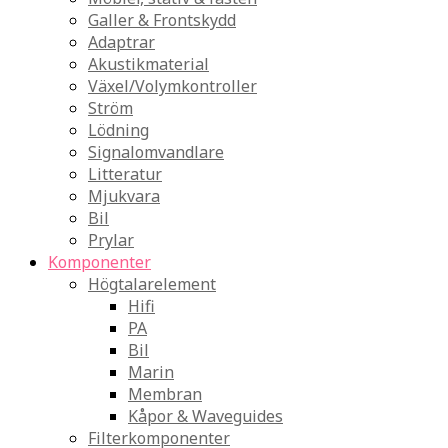
Galler & Frontskydd
Adaptrar
Akustikmaterial
Växel/Volymkontroller
Ström
Lödning
Signalomvandlare
Litteratur
Mjukvara
Bil
Prylar
Komponenter
Högtalarelement
Hifi
PA
Bil
Marin
Membran
Kåpor & Waveguides
Filterkomponenter