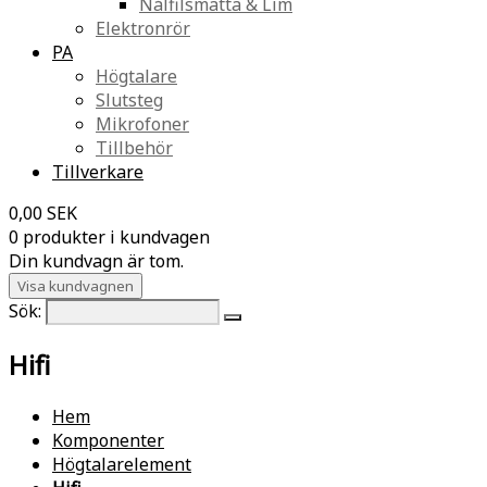
Nålfilsmatta & Lim
Elektronrör
PA
Högtalare
Slutsteg
Mikrofoner
Tillbehör
Tillverkare
0,00 SEK
0 produkter i kundvagen
Din kundvagn är tom.
Visa kundvagnen
Sök:
Hifi
Hem
Komponenter
Högtalarelement