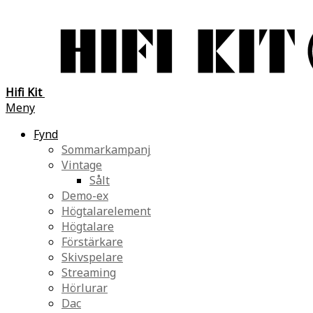
Hifi Kit
Meny
Fynd
Sommarkampanj
Vintage
Sålt
Demo-ex
Högtalarelement
Högtalare
Förstärkare
Skivspelare
Streaming
Hörlurar
Dac