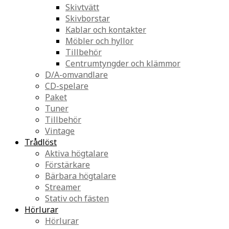
Skivtvätt
Skivborstar
Kablar och kontakter
Möbler och hyllor
Tillbehör
Centrumtyngder och klämmor
D/A-omvandlare
CD-spelare
Paket
Tuner
Tillbehör
Vintage
Trådlöst
Aktiva högtalare
Förstärkare
Bärbara högtalare
Streamer
Stativ och fästen
Hörlurar
Hörlurar