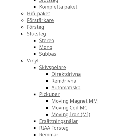
Slutsteg
Kompletta paket
Hifi-paket
Förstärkare
Försteg
Slutsteg
Stereo
Mono
Subbas
Vinyl
Skivspelare
Direktdrivna
Remdrivna
Automatiska
Pickuper
Moving Magnet MM
Moving Coil MC
Moving Iron (MI)
Ersättningsnålar
RIAA Försteg
Remmar