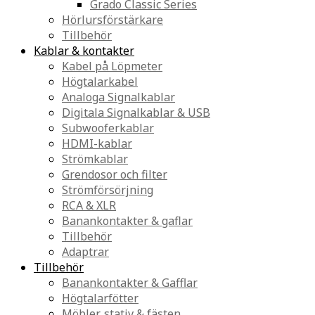
Grado Classic Series
Hörlursförstärkare
Tillbehör
Kablar & kontakter
Kabel på Löpmeter
Högtalarkabel
Analoga Signalkablar
Digitala Signalkablar & USB
Subwooferkablar
HDMI-kablar
Strömkablar
Grendosor och filter
Strömförsörjning
RCA & XLR
Banankontakter & gaflar
Tillbehör
Adaptrar
Tillbehör
Banankontakter & Gafflar
Högtalarfötter
Möbler, stativ & fästen