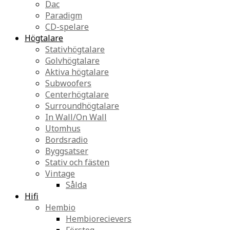
Dac
Paradigm
CD-spelare
Högtalare
Stativhögtalare
Golvhögtalare
Aktiva högtalare
Subwoofers
Centerhögtalare
Surroundhögtalare
In Wall/On Wall
Utomhus
Bordsradio
Byggsatser
Stativ och fästen
Vintage
Sålda
Hifi
Hembio
Hembiorecievers