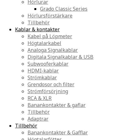
Hörlurar
Grado Classic Series
Hörlursförstärkare
Tillbehör
Kablar & kontakter
Kabel på Löpmeter
Högtalarkabel
Analoga Signalkablar
Digitala Signalkablar & USB
Subwooferkablar
HDMI-kablar
Strömkablar
Grendosor och filter
Strömförsörjning
RCA & XLR
Banankontakter & gaflar
Tillbehör
Adaptrar
Tillbehör
Banankontakter & Gafflar
Högtalarfötter