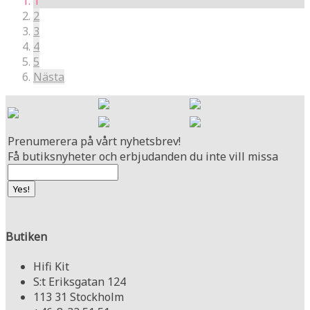
1
2
3
4
5
Nästa
Prenumerera på vårt nyhetsbrev!
Få butiksnyheter och erbjudanden du inte vill missa
Butiken
Hifi Kit
S:t Eriksgatan 124
113 31 Stockholm