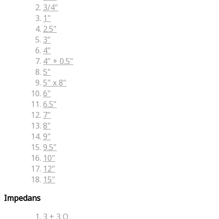
3/4"
1"
2.5"
3"
4"
4" + 0.5"
5"
5" x 8"
6"
6.5"
7"
8"
9"
9.5"
10"
12"
15"
Impedans
3 + 3 Ω