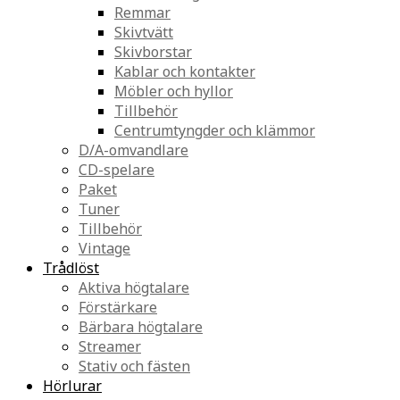
Remmar
Skivtvätt
Skivborstar
Kablar och kontakter
Möbler och hyllor
Tillbehör
Centrumtyngder och klämmor
D/A-omvandlare
CD-spelare
Paket
Tuner
Tillbehör
Vintage
Trådlöst
Aktiva högtalare
Förstärkare
Bärbara högtalare
Streamer
Stativ och fästen
Hörlurar