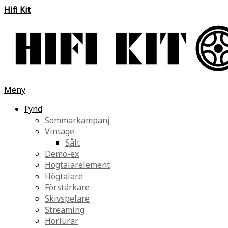
Hifi Kit
Meny
Fynd
Sommarkampanj
Vintage
Sålt
Demo-ex
Högtalarelement
Högtalare
Förstärkare
Skivspelare
Streaming
Hörlurar