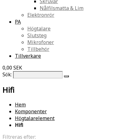
Skruvar
Nålfilsmatta & Lim
Elektronrör
PA
Högtalare
Slutsteg
Mikrofoner
Tillbehör
Tillverkare
0,00 SEK
Sök:
Hifi
Hem
Komponenter
Högtalarelement
Hifi
Filtreras efter: