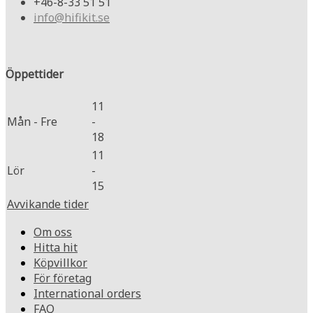
+46-8-33 51 51
info@hifikit.se
Öppettider
11
Mån - Fre
-
18
11
Lör
-
15
Avvikande tider
Om oss
Hitta hit
Köpvillkor
För företag
International orders
FAQ