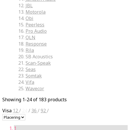
JBL
Motorola
Obi
Peerless
Pro Audio
QLN
Response
Rila
SB Acoustics
Scan-Speak
Seas
Somtak
Vifa
Wavecor
Showing 1-24 of 183 products
Visa
12
/
24
/
36
/
92
/
1