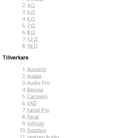
4 Ω
5 Ω
6 Ω
7 Ω
8 Ω
12 Ω
16 Ω
Tillverkare
Acoustic
Audax
Audio Pro
Beyma
Carlsson
EAD
Faital Pro
Focal
Infinity
Isophon
Jantzen Audio