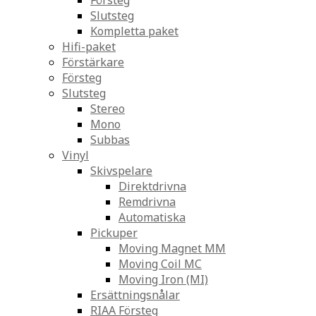
Försteg
Slutsteg
Kompletta paket
Hifi-paket
Förstärkare
Försteg
Slutsteg
Stereo
Mono
Subbas
Vinyl
Skivspelare
Direktdrivna
Remdrivna
Automatiska
Pickuper
Moving Magnet MM
Moving Coil MC
Moving Iron (MI)
Ersättningsnålar
RIAA Försteg