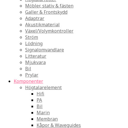
Möbler, stativ & fästen
Galler & Frontskydd
Adaptrar
Akustikmaterial
Växel/Volymkontroller
Ström
Lödning
Signalomvandlare
Litteratur
Mjukvara
Bil
Prylar
Komponenter
Högtalarelement
Hifi
PA
Bil
Marin
Membran
Kåpor & Waveguides