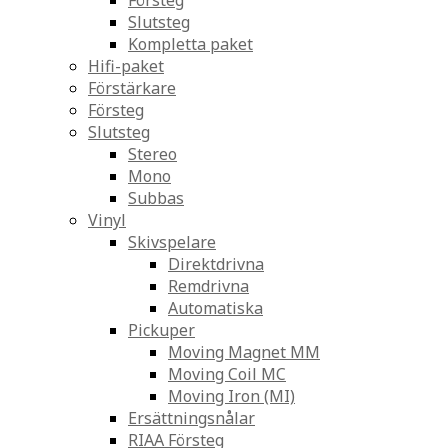
Försteg
Slutsteg
Kompletta paket
Hifi-paket
Förstärkare
Försteg
Slutsteg
Stereo
Mono
Subbas
Vinyl
Skivspelare
Direktdrivna
Remdrivna
Automatiska
Pickuper
Moving Magnet MM
Moving Coil MC
Moving Iron (MI)
Ersättningsnålar
RIAA Försteg