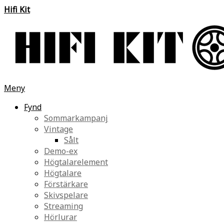
Hifi Kit
Meny
Fynd
Sommarkampanj
Vintage
Sålt
Demo-ex
Högtalarelement
Högtalare
Förstärkare
Skivspelare
Streaming
Hörlurar