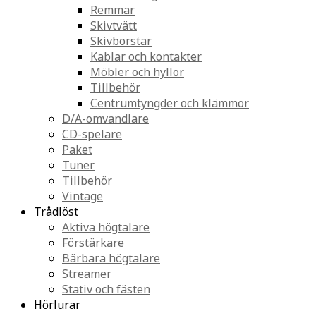
Remmar
Skivtvätt
Skivborstar
Kablar och kontakter
Möbler och hyllor
Tillbehör
Centrumtyngder och klämmor
D/A-omvandlare
CD-spelare
Paket
Tuner
Tillbehör
Vintage
Trådlöst
Aktiva högtalare
Förstärkare
Bärbara högtalare
Streamer
Stativ och fästen
Hörlurar