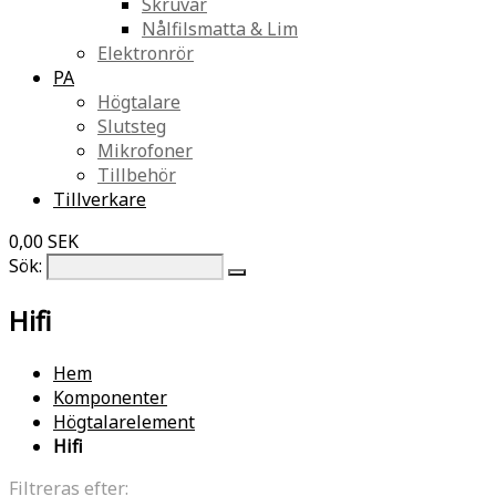
Skruvar
Nålfilsmatta & Lim
Elektronrör
PA
Högtalare
Slutsteg
Mikrofoner
Tillbehör
Tillverkare
0,00 SEK
Sök:
Hifi
Hem
Komponenter
Högtalarelement
Hifi
Filtreras efter: