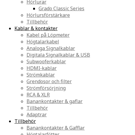
Hörlurar
Grado Classic Series
Hörlursförstärkare
Tillbehör
Kablar & kontakter
Kabel på Löpmeter
Högtalarkabel
Analoga Signalkablar
Digitala Signalkablar & USB
Subwooferkablar
HDMI-kablar
Strömkablar
Grendosor och filter
Strömförsörjning
RCA & XLR
Banankontakter & gaflar
Tillbehör
Adaptrar
Tillbehör
Banankontakter & Gafflar
Högtalarfötter