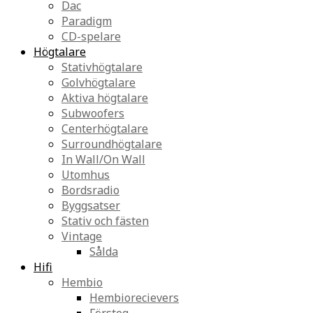
Dac
Paradigm
CD-spelare
Högtalare
Stativhögtalare
Golvhögtalare
Aktiva högtalare
Subwoofers
Centerhögtalare
Surroundhögtalare
In Wall/On Wall
Utomhus
Bordsradio
Byggsatser
Stativ och fästen
Vintage
Sålda
Hifi
Hembio
Hembiorecievers