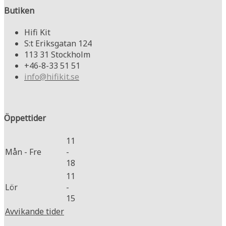
Butiken
Hifi Kit
S:t Eriksgatan 124
113 31 Stockholm
+46-8-33 51 51
info@hifikit.se
Öppettider
11
Mån - Fre
-
18
11
Lör
-
15
Avvikande tider