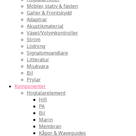
Möbler, stativ & fästen
Galler & Frontskydd
Adaptrar
Akustikmaterial
Växel/Volymkontroller
Ström
Lödning
Signalomvandlare
Litteratur
Mjukvara
Bil
Prylar
Komponenter
Högtalarelement
Hifi
PA
Bil
Marin
Membran
Kåpor & Waveguides