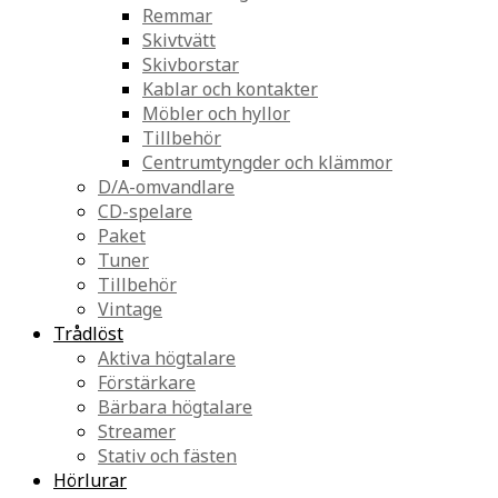
Remmar
Skivtvätt
Skivborstar
Kablar och kontakter
Möbler och hyllor
Tillbehör
Centrumtyngder och klämmor
D/A-omvandlare
CD-spelare
Paket
Tuner
Tillbehör
Vintage
Trådlöst
Aktiva högtalare
Förstärkare
Bärbara högtalare
Streamer
Stativ och fästen
Hörlurar