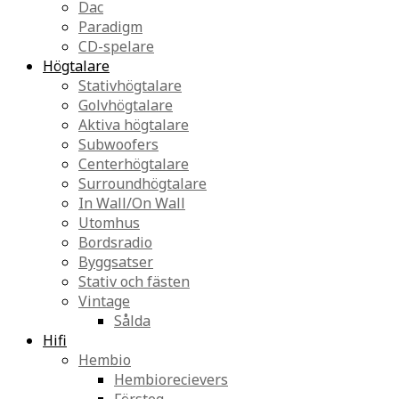
Dac
Paradigm
CD-spelare
Högtalare
Stativhögtalare
Golvhögtalare
Aktiva högtalare
Subwoofers
Centerhögtalare
Surroundhögtalare
In Wall/On Wall
Utomhus
Bordsradio
Byggsatser
Stativ och fästen
Vintage
Sålda
Hifi
Hembio
Hembiorecievers