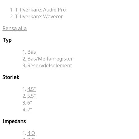
Tillverkare:
Audio Pro
Tillverkare:
Wavecor
Rensa alla
Typ
Bas
Bas/Mellanregister
Reservdelselement
Storlek
4.5"
5.5"
6"
7"
Impedans
4 Ω