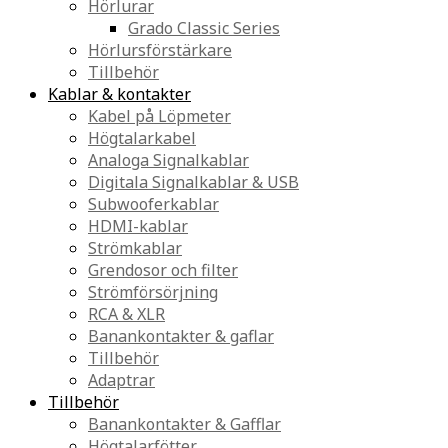
Hörlurar
Grado Classic Series
Hörlursförstärkare
Tillbehör
Kablar & kontakter
Kabel på Löpmeter
Högtalarkabel
Analoga Signalkablar
Digitala Signalkablar & USB
Subwooferkablar
HDMI-kablar
Strömkablar
Grendosor och filter
Strömförsörjning
RCA & XLR
Banankontakter & gaflar
Tillbehör
Adaptrar
Tillbehör
Banankontakter & Gafflar
Högtalarfötter