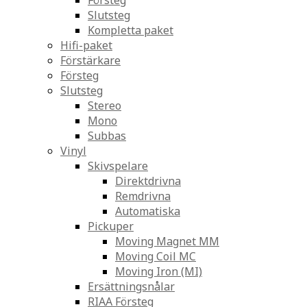
Försteg
Slutsteg
Kompletta paket
Hifi-paket
Förstärkare
Försteg
Slutsteg
Stereo
Mono
Subbas
Vinyl
Skivspelare
Direktdrivna
Remdrivna
Automatiska
Pickuper
Moving Magnet MM
Moving Coil MC
Moving Iron (MI)
Ersättningsnålar
RIAA Försteg