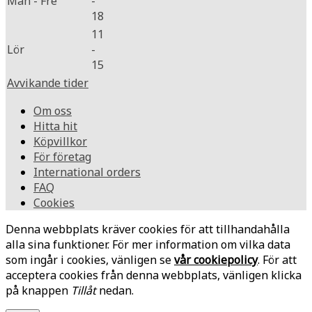
Mån - Fre
-
18
11
Lör
-
15
Avvikande tider
Om oss
Hitta hit
Köpvillkor
För företag
International orders
FAQ
Cookies
Denna webbplats kräver cookies för att tillhandahålla
alla sina funktioner. För mer information om vilka data
som ingår i cookies, vänligen se
vår cookiepolicy
. För att
acceptera cookies från denna webbplats, vänligen klicka
på knappen
Tillåt
nedan.