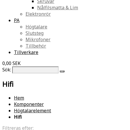
Skruvar
Nålfilsmatta & Lim
Elektronrör
PA
Högtalare
Slutsteg
Mikrofoner
Tillbehör
Tillverkare
0,00 SEK
Sök:
Hifi
Hem
Komponenter
Högtalarelement
Hifi
Filtreras efter: