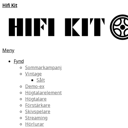
Hifi Kit
Meny
Fynd
Sommarkampanj
Vintage
Sålt
Demo-ex
Högtalarelement
Högtalare
Förstärkare
Skivspelare
Streaming
Hörlurar