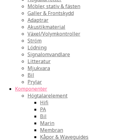
Möbler, stativ & fästen
Galler & Frontskydd
Adaptrar
Akustikmaterial
Växel/Volymkontroller
Ström
Lödning
Signalomvandlare
Litteratur
Mjukvara
Bil
Prylar
Komponenter
Högtalarelement
Hifi
PA
Bil
Marin
Membran
Kåpor & Waveguides