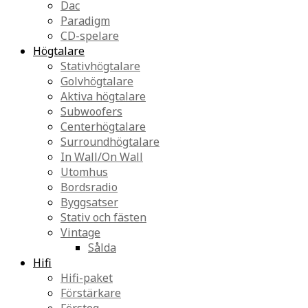
Dac
Paradigm
CD-spelare
Högtalare
Stativhögtalare
Golvhögtalare
Aktiva högtalare
Subwoofers
Centerhögtalare
Surroundhögtalare
In Wall/On Wall
Utomhus
Bordsradio
Byggsatser
Stativ och fästen
Vintage
Sålda
Hifi
Hifi-paket
Förstärkare