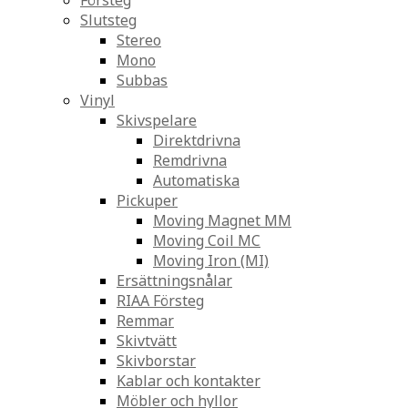
Försteg
Slutsteg
Stereo
Mono
Subbas
Vinyl
Skivspelare
Direktdrivna
Remdrivna
Automatiska
Pickuper
Moving Magnet MM
Moving Coil MC
Moving Iron (MI)
Ersättningsnålar
RIAA Försteg
Remmar
Skivtvätt
Skivborstar
Kablar och kontakter
Möbler och hyllor