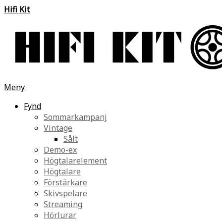
Hifi Kit
Meny
Fynd
Sommarkampanj
Vintage
Sålt
Demo-ex
Högtalarelement
Högtalare
Förstärkare
Skivspelare
Streaming
Hörlurar