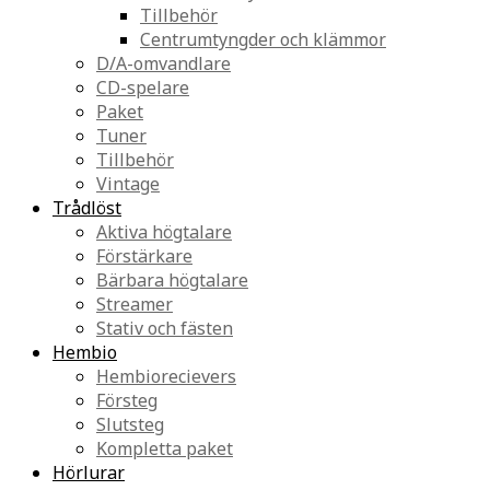
Tillbehör
Centrumtyngder och klämmor
D/A-omvandlare
CD-spelare
Paket
Tuner
Tillbehör
Vintage
Trådlöst
Aktiva högtalare
Förstärkare
Bärbara högtalare
Streamer
Stativ och fästen
Hembio
Hembiorecievers
Försteg
Slutsteg
Kompletta paket
Hörlurar