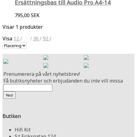
Ersättningsbas till Audio Pro A4-14
795,00 SEK
Visar 1 produkter
Visa
12
/
24
/
36
/
92
/
Prenumerera på vårt nyhetsbrev!
Få butiksnyheter och erbjudanden du inte vill missa
Butiken
Hifi Kit
S:t Eriksgatan 124