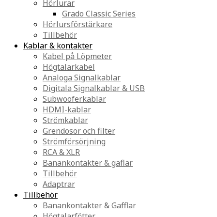
Hörlurar
Grado Classic Series
Hörlursförstärkare
Tillbehör
Kablar & kontakter
Kabel på Löpmeter
Högtalarkabel
Analoga Signalkablar
Digitala Signalkablar & USB
Subwooferkablar
HDMI-kablar
Strömkablar
Grendosor och filter
Strömförsörjning
RCA & XLR
Banankontakter & gaflar
Tillbehör
Adaptrar
Tillbehör
Banankontakter & Gafflar
Högtalarfötter