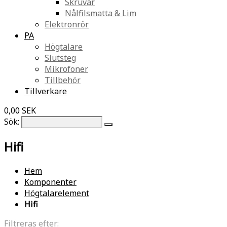
Skruvar
Nålfilsmatta & Lim
Elektronrör
PA
Högtalare
Slutsteg
Mikrofoner
Tillbehör
Tillverkare
0,00 SEK
Sök:
Hifi
Hem
Komponenter
Högtalarelement
Hifi
Filtreras efter: