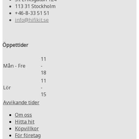
113 31 Stockholm
+46-8-33 51 51
info@hifikit.se
Öppettider
11
Mån - Fre
-
18
11
Lör
-
15
Avvikande tider
Om oss
Hitta hit
Köpvillkor
För företag