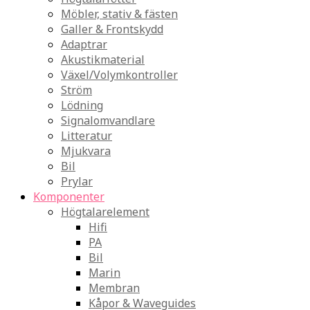
Möbler, stativ & fästen
Galler & Frontskydd
Adaptrar
Akustikmaterial
Växel/Volymkontroller
Ström
Lödning
Signalomvandlare
Litteratur
Mjukvara
Bil
Prylar
Komponenter
Högtalarelement
Hifi
PA
Bil
Marin
Membran
Kåpor & Waveguides