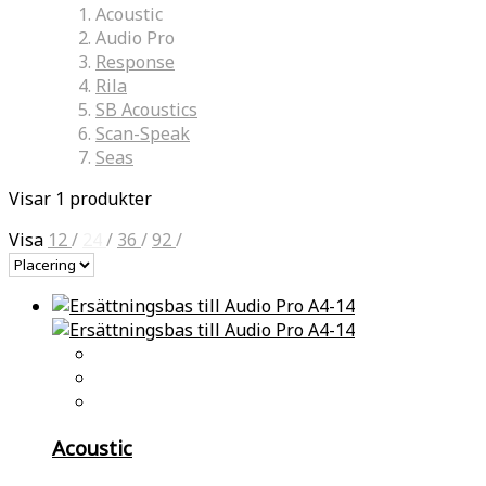
Acoustic
Audio Pro
Response
Rila
SB Acoustics
Scan-Speak
Seas
Visar 1 produkter
Visa
12
/
24
/
36
/
92
/
Acoustic