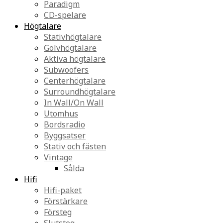
Paradigm
CD-spelare
Högtalare
Stativhögtalare
Golvhögtalare
Aktiva högtalare
Subwoofers
Centerhögtalare
Surroundhögtalare
In Wall/On Wall
Utomhus
Bordsradio
Byggsatser
Stativ och fästen
Vintage
Sålda
Hifi
Hifi-paket
Förstärkare
Försteg