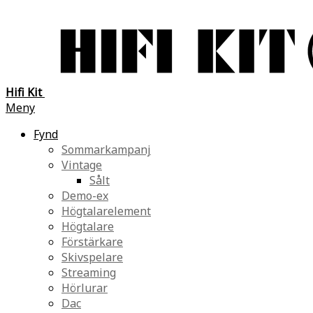
Hifi Kit
Meny
Fynd
Sommarkampanj
Vintage
Sålt
Demo-ex
Högtalarelement
Högtalare
Förstärkare
Skivspelare
Streaming
Hörlurar
Dac