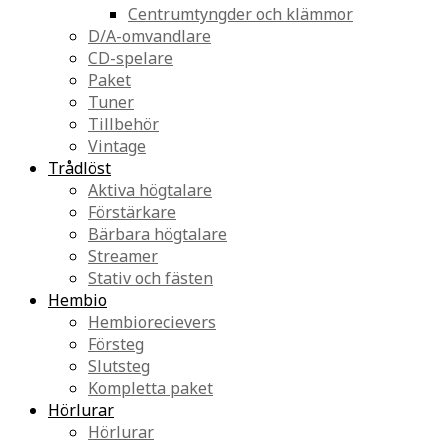
Centrumtyngder och klämmor
D/A-omvandlare
CD-spelare
Paket
Tuner
Tillbehör
Vintage
Trådlöst
Aktiva högtalare
Förstärkare
Bärbara högtalare
Streamer
Stativ och fästen
Hembio
Hembiorecievers
Försteg
Slutsteg
Kompletta paket
Hörlurar
Hörlurar