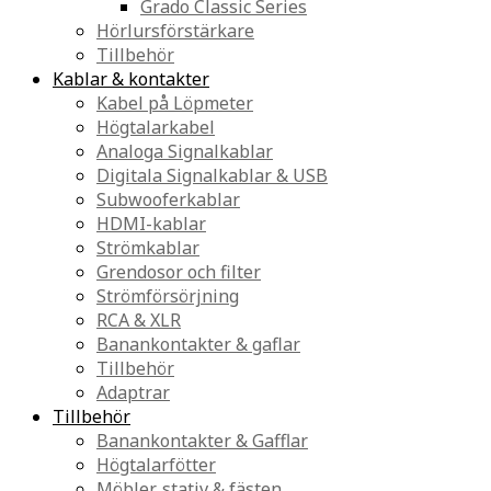
Grado Classic Series
Hörlursförstärkare
Tillbehör
Kablar & kontakter
Kabel på Löpmeter
Högtalarkabel
Analoga Signalkablar
Digitala Signalkablar & USB
Subwooferkablar
HDMI-kablar
Strömkablar
Grendosor och filter
Strömförsörjning
RCA & XLR
Banankontakter & gaflar
Tillbehör
Adaptrar
Tillbehör
Banankontakter & Gafflar
Högtalarfötter
Möbler, stativ & fästen