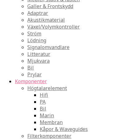
Galler & Frontskydd
Adaptrar
Akustikmaterial
Växel/Volymkontroller
Ström
Lödning
Signalomvandlare
Litteratur
Mjukvara
Bil
Prylar
Komponenter
Högtalarelement
Hifi
PA
Bil
Marin
Membran
Kåpor & Waveguides
Filterkomponenter