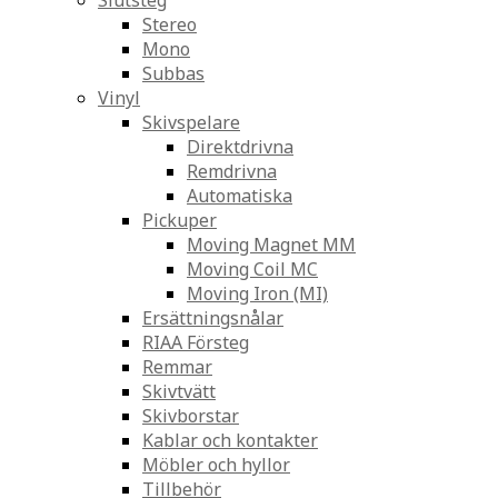
Slutsteg
Stereo
Mono
Subbas
Vinyl
Skivspelare
Direktdrivna
Remdrivna
Automatiska
Pickuper
Moving Magnet MM
Moving Coil MC
Moving Iron (MI)
Ersättningsnålar
RIAA Försteg
Remmar
Skivtvätt
Skivborstar
Kablar och kontakter
Möbler och hyllor
Tillbehör