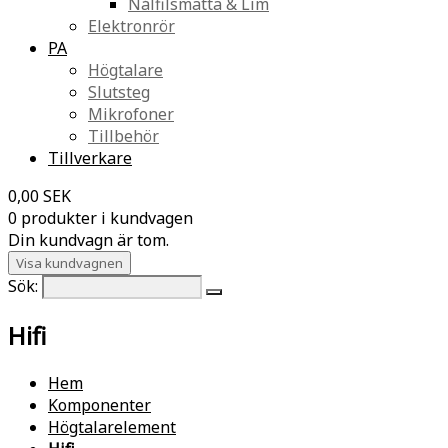
Nålfilsmatta & Lim
Elektronrör
PA
Högtalare
Slutsteg
Mikrofoner
Tillbehör
Tillverkare
0,00 SEK
0 produkter i kundvagen
Din kundvagn är tom.
Visa kundvagnen
Sök:
Hifi
Hem
Komponenter
Högtalarelement