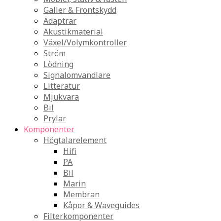
Galler & Frontskydd
Adaptrar
Akustikmaterial
Växel/Volymkontroller
Ström
Lödning
Signalomvandlare
Litteratur
Mjukvara
Bil
Prylar
Komponenter
Högtalarelement
Hifi
PA
Bil
Marin
Membran
Kåpor & Waveguides
Filterkomponenter