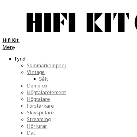
Hifi Kit
Meny
Fynd
Sommarkampanj
Vintage
Sålt
Demo-ex
Högtalarelement
Högtalare
Förstärkare
Skivspelare
Streaming
Hörlurar
Dac