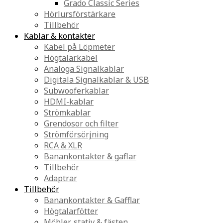
Grado Classic Series
Hörlursförstärkare
Tillbehör
Kablar & kontakter
Kabel på Löpmeter
Högtalarkabel
Analoga Signalkablar
Digitala Signalkablar & USB
Subwooferkablar
HDMI-kablar
Strömkablar
Grendosor och filter
Strömförsörjning
RCA & XLR
Banankontakter & gaflar
Tillbehör
Adaptrar
Tillbehör
Banankontakter & Gafflar
Högtalarfötter
Möbler, stativ & fästen