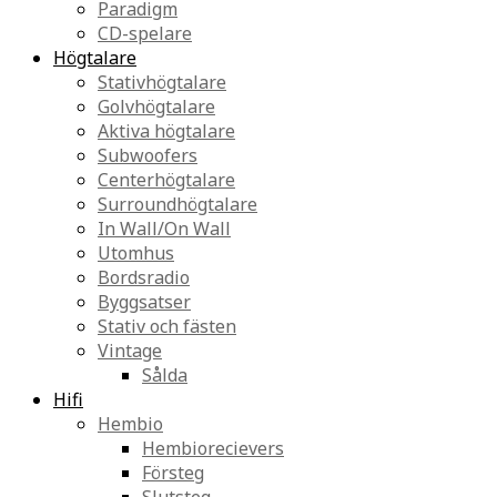
Paradigm
CD-spelare
Högtalare
Stativhögtalare
Golvhögtalare
Aktiva högtalare
Subwoofers
Centerhögtalare
Surroundhögtalare
In Wall/On Wall
Utomhus
Bordsradio
Byggsatser
Stativ och fästen
Vintage
Sålda
Hifi
Hembio
Hembiorecievers
Försteg