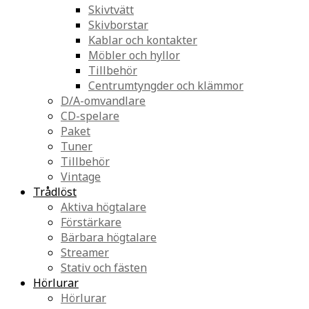
Skivtvätt
Skivborstar
Kablar och kontakter
Möbler och hyllor
Tillbehör
Centrumtyngder och klämmor
D/A-omvandlare
CD-spelare
Paket
Tuner
Tillbehör
Vintage
Trådlöst
Aktiva högtalare
Förstärkare
Bärbara högtalare
Streamer
Stativ och fästen
Hörlurar
Hörlurar