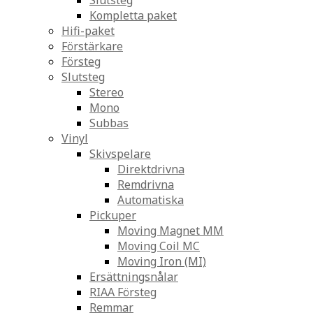
Slutsteg
Kompletta paket
Hifi-paket
Förstärkare
Försteg
Slutsteg
Stereo
Mono
Subbas
Vinyl
Skivspelare
Direktdrivna
Remdrivna
Automatiska
Pickuper
Moving Magnet MM
Moving Coil MC
Moving Iron (MI)
Ersättningsnålar
RIAA Försteg
Remmar