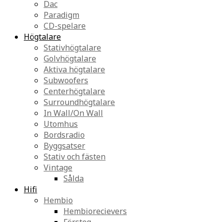
Dac
Paradigm
CD-spelare
Högtalare
Stativhögtalare
Golvhögtalare
Aktiva högtalare
Subwoofers
Centerhögtalare
Surroundhögtalare
In Wall/On Wall
Utomhus
Bordsradio
Byggsatser
Stativ och fästen
Vintage
Sålda
Hifi
Hembio
Hembiorecievers