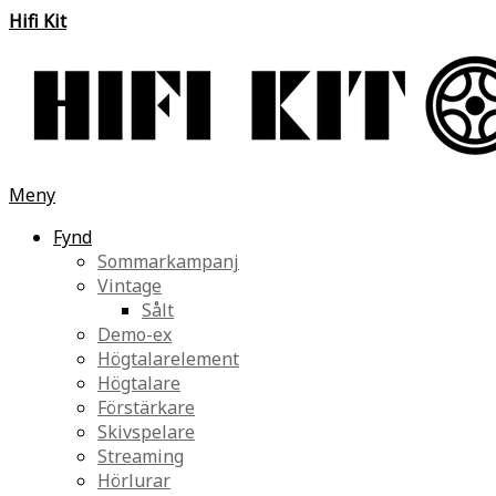
Hifi Kit
Meny
Fynd
Sommarkampanj
Vintage
Sålt
Demo-ex
Högtalarelement
Högtalare
Förstärkare
Skivspelare
Streaming
Hörlurar