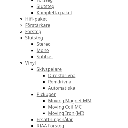
Försteg
Slutsteg
Kompletta paket
Hifi-paket
Förstärkare
Försteg
Slutsteg
Stereo
Mono
Subbas
Vinyl
Skivspelare
Direktdrivna
Remdrivna
Automatiska
Pickuper
Moving Magnet MM
Moving Coil MC
Moving Iron (MI)
Ersättningsnålar
RIAA Försteg