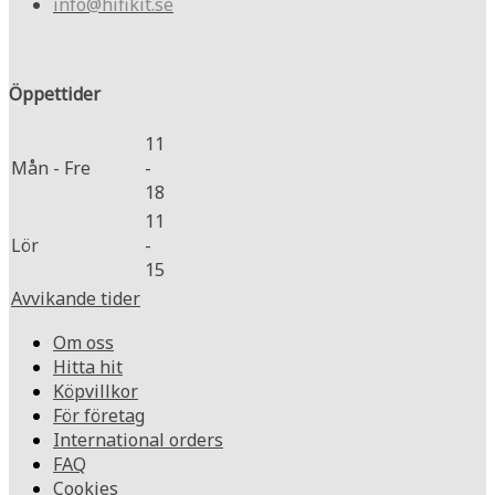
info@hifikit.se
Öppettider
11
Mån - Fre
-
18
11
Lör
-
15
Avvikande tider
Om oss
Hitta hit
Köpvillkor
För företag
International orders
FAQ
Cookies