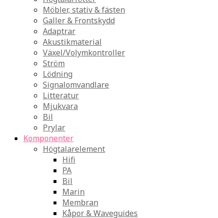
Möbler, stativ & fästen
Galler & Frontskydd
Adaptrar
Akustikmaterial
Växel/Volymkontroller
Ström
Lödning
Signalomvandlare
Litteratur
Mjukvara
Bil
Prylar
Komponenter
Högtalarelement
Hifi
PA
Bil
Marin
Membran
Kåpor & Waveguides