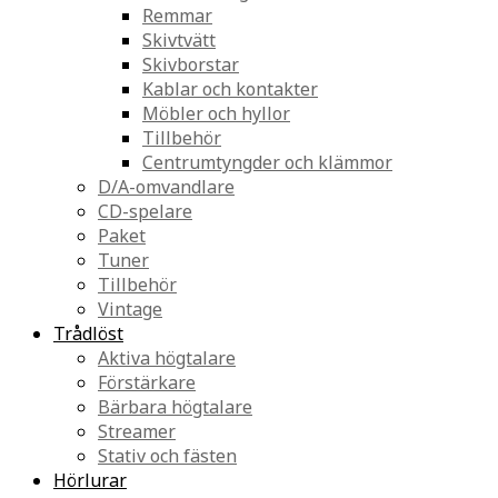
Remmar
Skivtvätt
Skivborstar
Kablar och kontakter
Möbler och hyllor
Tillbehör
Centrumtyngder och klämmor
D/A-omvandlare
CD-spelare
Paket
Tuner
Tillbehör
Vintage
Trådlöst
Aktiva högtalare
Förstärkare
Bärbara högtalare
Streamer
Stativ och fästen
Hörlurar