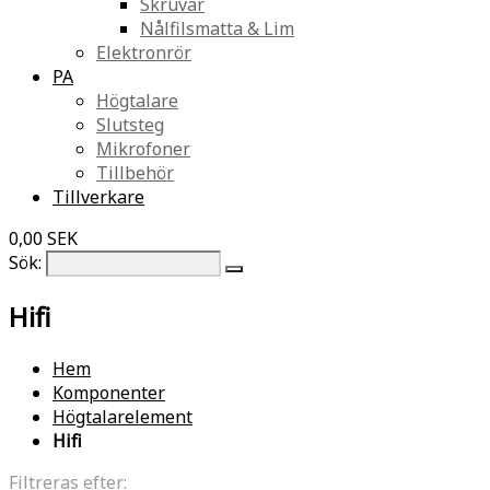
Skruvar
Nålfilsmatta & Lim
Elektronrör
PA
Högtalare
Slutsteg
Mikrofoner
Tillbehör
Tillverkare
0,00 SEK
Sök:
Hifi
Hem
Komponenter
Högtalarelement
Hifi
Filtreras efter: