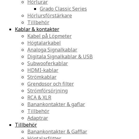
Hörlurar
Grado Classic Series
Hörlursförstärkare
Tillbehör
Kablar & kontakter
Kabel på Löpmeter
Högtalarkabel
Analoga Signalkablar
Digitala Signalkablar & USB
Subwooferkablar
HDMI-kablar
Strömkablar
Grendosor och filter
Strömförsörjning
RCA & XLR
Banankontakter & gaflar
Tillbehör
Adaptrar
Tillbehör
Banankontakter & Gafflar
Högtalarfötter