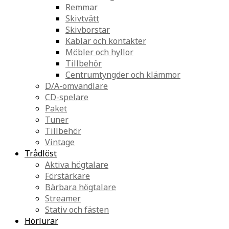
Remmar
Skivtvätt
Skivborstar
Kablar och kontakter
Möbler och hyllor
Tillbehör
Centrumtyngder och klämmor
D/A-omvandlare
CD-spelare
Paket
Tuner
Tillbehör
Vintage
Trådlöst
Aktiva högtalare
Förstärkare
Bärbara högtalare
Streamer
Stativ och fästen
Hörlurar