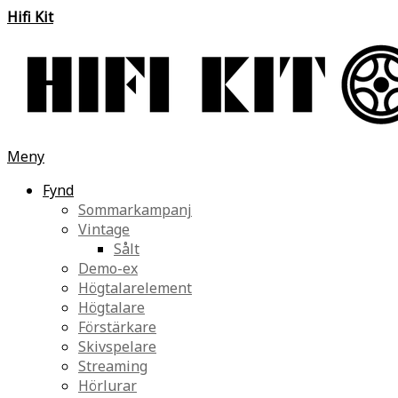
Hifi Kit
Meny
Fynd
Sommarkampanj
Vintage
Sålt
Demo-ex
Högtalarelement
Högtalare
Förstärkare
Skivspelare
Streaming
Hörlurar