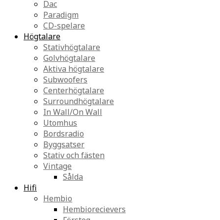
Dac
Paradigm
CD-spelare
Högtalare
Stativhögtalare
Golvhögtalare
Aktiva högtalare
Subwoofers
Centerhögtalare
Surroundhögtalare
In Wall/On Wall
Utomhus
Bordsradio
Byggsatser
Stativ och fästen
Vintage
Sålda
Hifi
Hembio
Hembiorecievers