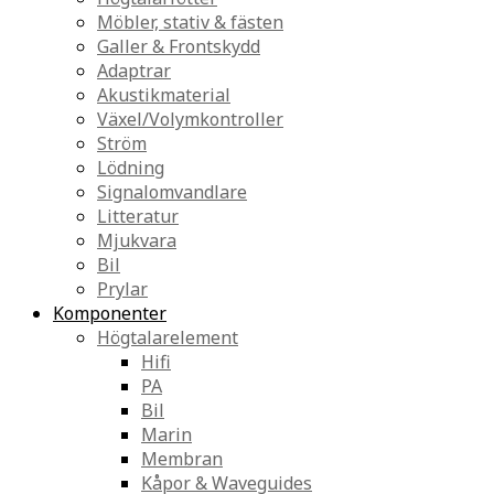
Möbler, stativ & fästen
Galler & Frontskydd
Adaptrar
Akustikmaterial
Växel/Volymkontroller
Ström
Lödning
Signalomvandlare
Litteratur
Mjukvara
Bil
Prylar
Komponenter
Högtalarelement
Hifi
PA
Bil
Marin
Membran
Kåpor & Waveguides