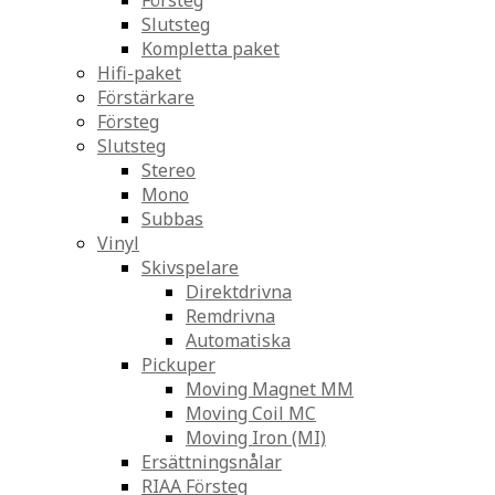
Försteg
Slutsteg
Kompletta paket
Hifi-paket
Förstärkare
Försteg
Slutsteg
Stereo
Mono
Subbas
Vinyl
Skivspelare
Direktdrivna
Remdrivna
Automatiska
Pickuper
Moving Magnet MM
Moving Coil MC
Moving Iron (MI)
Ersättningsnålar
RIAA Försteg