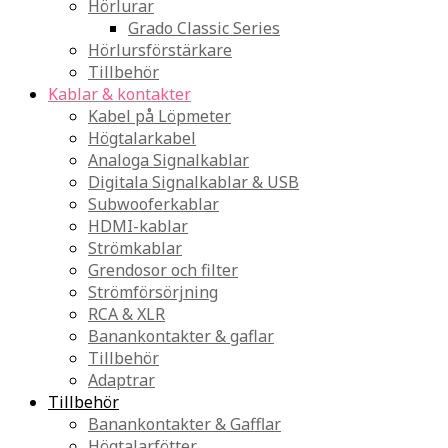
Hörlurar
Grado Classic Series
Hörlursförstärkare
Tillbehör
Kablar & kontakter
Kabel på Löpmeter
Högtalarkabel
Analoga Signalkablar
Digitala Signalkablar & USB
Subwooferkablar
HDMI-kablar
Strömkablar
Grendosor och filter
Strömförsörjning
RCA & XLR
Banankontakter & gaflar
Tillbehör
Adaptrar
Tillbehör
Banankontakter & Gafflar
Högtalarfötter