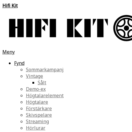
Hifi Kit
Meny
Fynd
Sommarkampanj
Vintage
Sålt
Demo-ex
Högtalarelement
Högtalare
Förstärkare
Skivspelare
Streaming
Hörlurar