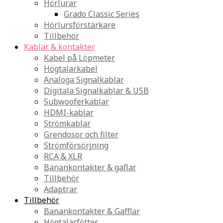
Hörlurar
Grado Classic Series
Hörlursförstärkare
Tillbehör
Kablar & kontakter
Kabel på Löpmeter
Högtalarkabel
Analoga Signalkablar
Digitala Signalkablar & USB
Subwooferkablar
HDMI-kablar
Strömkablar
Grendosor och filter
Strömförsörjning
RCA & XLR
Banankontakter & gaflar
Tillbehör
Adaptrar
Tillbehör
Banankontakter & Gafflar
Högtalarfötter