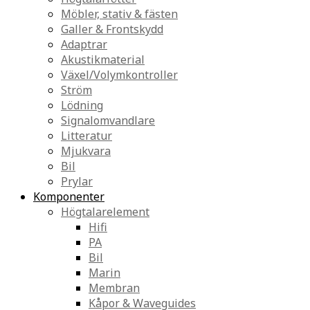
Möbler, stativ & fästen
Galler & Frontskydd
Adaptrar
Akustikmaterial
Växel/Volymkontroller
Ström
Lödning
Signalomvandlare
Litteratur
Mjukvara
Bil
Prylar
Komponenter
Högtalarelement
Hifi
PA
Bil
Marin
Membran
Kåpor & Waveguides