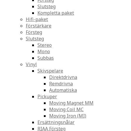
Försteg
Slutsteg
Kompletta paket
Hifi-paket
Förstärkare
Försteg
Slutsteg
Stereo
Mono
Subbas
Vinyl
Skivspelare
Direktdrivna
Remdrivna
Automatiska
Pickuper
Moving Magnet MM
Moving Coil MC
Moving Iron (MI)
Ersättningsnålar
RIAA Försteg