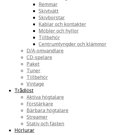
Remmar
Skivtvätt
Skivborstar
Kablar och kontakter
Möbler och hyllor
Tillbehör
Centrumtyngder och klämmor
D/A-omvandlare
CD-spelare
Paket
Tuner
Tillbehör
Vintage
Trådlöst
Aktiva högtalare
Förstärkare
Bärbara högtalare
Streamer
Stativ och fästen
Hörlurar