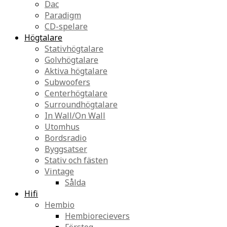
Dac
Paradigm
CD-spelare
Högtalare
Stativhögtalare
Golvhögtalare
Aktiva högtalare
Subwoofers
Centerhögtalare
Surroundhögtalare
In Wall/On Wall
Utomhus
Bordsradio
Byggsatser
Stativ och fästen
Vintage
Sålda
Hifi
Hembio
Hembiorecievers