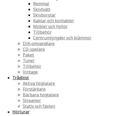
Remmar
Skivtvätt
Skivborstar
Kablar och kontakter
Möbler och hyllor
Tillbehör
Centrumtyngder och klämmor
D/A-omvandlare
CD-spelare
Paket
Tuner
Tillbehör
Vintage
Trådlöst
Aktiva högtalare
Förstärkare
Bärbara högtalare
Streamer
Stativ och fästen
Hörlurar