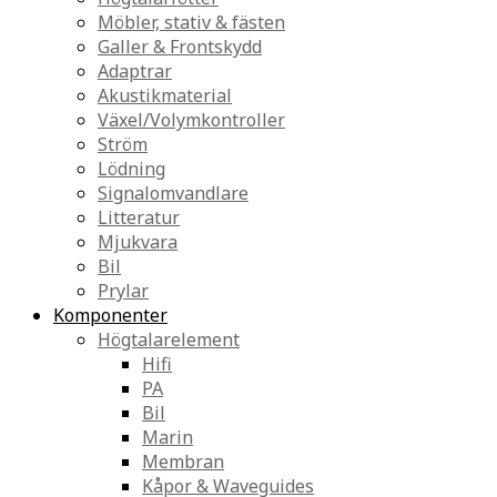
Möbler, stativ & fästen
Galler & Frontskydd
Adaptrar
Akustikmaterial
Växel/Volymkontroller
Ström
Lödning
Signalomvandlare
Litteratur
Mjukvara
Bil
Prylar
Komponenter
Högtalarelement
Hifi
PA
Bil
Marin
Membran
Kåpor & Waveguides