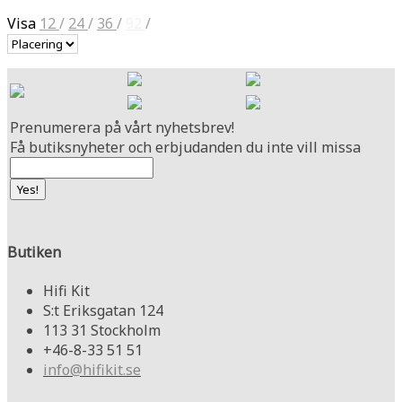
Visa
12
/
24
/
36
/
92
/
Prenumerera på vårt nyhetsbrev!
Få butiksnyheter och erbjudanden du inte vill missa
Butiken
Hifi Kit
S:t Eriksgatan 124
113 31 Stockholm
+46-8-33 51 51
info@hifikit.se