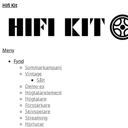
Hifi Kit
Meny
Fynd
Sommarkampanj
Vintage
Sålt
Demo-ex
Högtalarelement
Högtalare
Förstärkare
Skivspelare
Streaming
Hörlurar