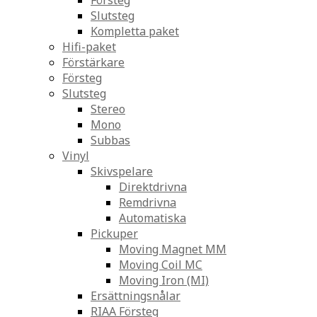
Försteg
Slutsteg
Kompletta paket
Hifi-paket
Förstärkare
Försteg
Slutsteg
Stereo
Mono
Subbas
Vinyl
Skivspelare
Direktdrivna
Remdrivna
Automatiska
Pickuper
Moving Magnet MM
Moving Coil MC
Moving Iron (MI)
Ersättningsnålar
RIAA Försteg