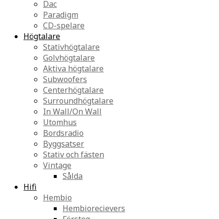
Dac
Paradigm
CD-spelare
Högtalare
Stativhögtalare
Golvhögtalare
Aktiva högtalare
Subwoofers
Centerhögtalare
Surroundhögtalare
In Wall/On Wall
Utomhus
Bordsradio
Byggsatser
Stativ och fästen
Vintage
Sålda
Hifi
Hembio
Hembiorecievers