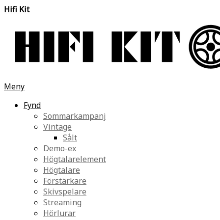
Hifi Kit
Meny
Fynd
Sommarkampanj
Vintage
Sålt
Demo-ex
Högtalarelement
Högtalare
Förstärkare
Skivspelare
Streaming
Hörlurar