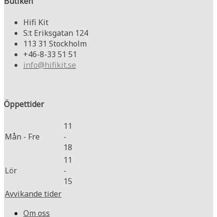
Butiken
Hifi Kit
S:t Eriksgatan 124
113 31 Stockholm
+46-8-33 51 51
info@hifikit.se
Öppettider
11
Mån - Fre
-
18
11
Lör
-
15
Avvikande tider
Om oss