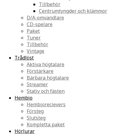
Tillbehör
Centrumtyngder och klämmor
D/A-omvandlare
CD-spelare
Paket
Tuner
Tillbehör
Vintage
Trådlöst
Aktiva högtalare
Förstärkare
Bärbara högtalare
Streamer
Stativ och fästen
Hembio
Hembiorecievers
Försteg
Slutsteg
Kompletta paket
Hörlurar