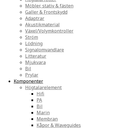
Möbler, stativ & fästen
Galler & Frontskydd
Adaptrar
Akustikmaterial
Växel/Volymkontroller
Ström
Lödning
Signalomvandlare
Litteratur
Mjukvara
Bil
Prylar
Komponenter
Högtalarelement
Hifi
PA
Bil
Marin
Membran
Kåpor & Waveguides