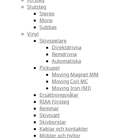
Försteg
Slutsteg
Stereo
Mono
Subbas
Vinyl
Skivspelare
Direktdrivna
Remdrivna
Automatiska
Pickuper
Moving Magnet MM
Moving Coil MC
Moving Iron (MI)
Ersättningsnålar
RIAA Försteg
Remmar
Skivtvätt
Skivborstar
Kablar och kontakter
Möbler och hyllor