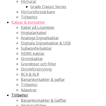
Hörlurar
Grado Classic Series
Hörlursförstärkare
Tillbehör
Kablar & kontakter
Kabel på Löpmeter
Högtalarkabel
Analoga Signalkablar
Digitala Signalkablar & USB
Subwooferkablar
HDMI-kablar
Strömkablar
Grendosor och filter
Strömförsörjning
RCA & XLR
Banankontakter & gaflar
Tillbehör
Adaptrar
Tillbehör
Banankontakter & Gafflar
Högtalarfötter