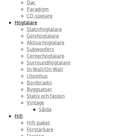
Dac
Paradigm
CD-spelare
Högtalare
Stativhögtalare
Golvhögtalare
Aktiva högtalare
Subwoofers
Centerhögtalare
Surroundhögtalare
In Wall/On Wall
Utomhus
Bordsradio
Byggsatser
Stativ och fästen
Vintage
Sålda
Hifi
Hifi-paket
Förstärkare