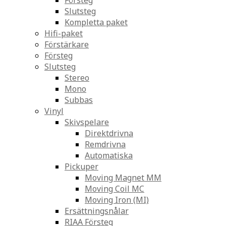
Försteg
Slutsteg
Kompletta paket
Hifi-paket
Förstärkare
Försteg
Slutsteg
Stereo
Mono
Subbas
Vinyl
Skivspelare
Direktdrivna
Remdrivna
Automatiska
Pickuper
Moving Magnet MM
Moving Coil MC
Moving Iron (MI)
Ersättningsnålar
RIAA Försteg