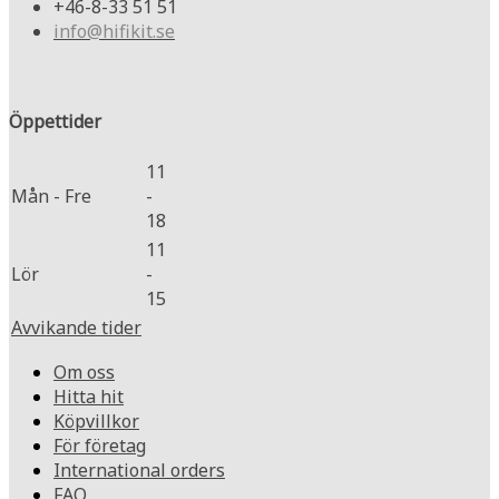
+46-8-33 51 51
info@hifikit.se
Öppettider
11
Mån - Fre
-
18
11
Lör
-
15
Avvikande tider
Om oss
Hitta hit
Köpvillkor
För företag
International orders
FAQ