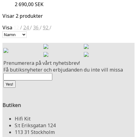
2 690,00 SEK
Visar 2 produkter
Visa
12
/
24
/
36
/
92
/
Prenumerera på vårt nyhetsbrev!
Få butiksnyheter och erbjudanden du inte vill missa
Butiken
Hifi Kit
S:t Eriksgatan 124
113 31 Stockholm