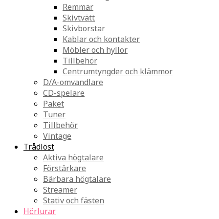
Remmar
Skivtvätt
Skivborstar
Kablar och kontakter
Möbler och hyllor
Tillbehör
Centrumtyngder och klämmor
D/A-omvandlare
CD-spelare
Paket
Tuner
Tillbehör
Vintage
Trådlöst
Aktiva högtalare
Förstärkare
Bärbara högtalare
Streamer
Stativ och fästen
Hörlurar