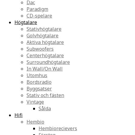
Dac
Paradigm
CD-spelare
Högtalare
Stativhögtalare
Golvhögtalare
Aktiva högtalare
Subwoofers
Centerhögtalare
Surroundhögtalare
In Wall/On Wall
Utomhus
Bordsradio
Byggsatser
Stativ och fästen
Vintage
Sålda
Hifi
Hembio
Hembiorecievers