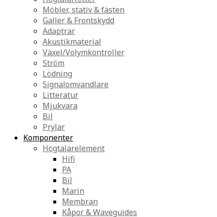
Möbler, stativ & fästen
Galler & Frontskydd
Adaptrar
Akustikmaterial
Växel/Volymkontroller
Ström
Lödning
Signalomvandlare
Litteratur
Mjukvara
Bil
Prylar
Komponenter
Högtalarelement
Hifi
PA
Bil
Marin
Membran
Kåpor & Waveguides