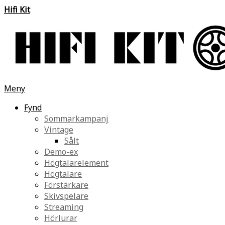
Hifi Kit
Meny
Fynd
Sommarkampanj
Vintage
Sålt
Demo-ex
Högtalarelement
Högtalare
Förstärkare
Skivspelare
Streaming
Hörlurar