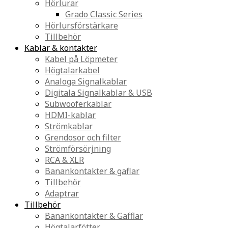
Hörlurar
Grado Classic Series
Hörlursförstärkare
Tillbehör
Kablar & kontakter
Kabel på Löpmeter
Högtalarkabel
Analoga Signalkablar
Digitala Signalkablar & USB
Subwooferkablar
HDMI-kablar
Strömkablar
Grendosor och filter
Strömförsörjning
RCA & XLR
Banankontakter & gaflar
Tillbehör
Adaptrar
Tillbehör
Banankontakter & Gafflar
Högtalarfötter