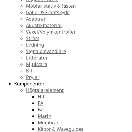
Möbler, stativ & fästen
Galler & Frontskydd
Adaptrar
Akustikmaterial
Växel/Volymkontroller
Ström
Lödning
Signalomvandlare
Litteratur
Mjukvara
Bil
Prylar
Komponenter
Högtalarelement
Hifi
PA
Bil
Marin
Membran
Kåpor & Waveguides