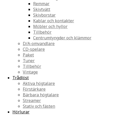
Remmar
Skivtvätt
Skivborstar
Kablar och kontakter
Möbler och hyllor
Tillbehör
Centrumtyngder och klämmor
D/A-omvandlare
CD-spelare
Paket
Tuner
Tillbehör
Vintage
Trådlöst
Aktiva högtalare
Förstärkare
Bärbara högtalare
Streamer
Stativ och fästen
Hörlurar