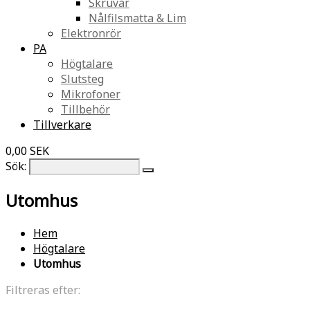
Skruvar
Nålfilsmatta & Lim
Elektronrör
PA
Högtalare
Slutsteg
Mikrofoner
Tillbehör
Tillverkare
0,00 SEK
Sök:
Utomhus
Hem
Högtalare
Utomhus
Filtreras efter: