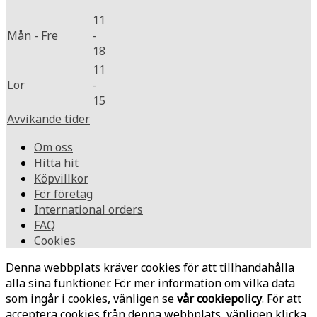
11
Mån - Fre
-
18
11
Lör
-
15
Avvikande tider
Om oss
Hitta hit
Köpvillkor
För företag
International orders
FAQ
Cookies
Denna webbplats kräver cookies för att tillhandahålla
alla sina funktioner. För mer information om vilka data
som ingår i cookies, vänligen se
vår cookiepolicy
. För att
acceptera cookies från denna webbplats, vänligen klicka