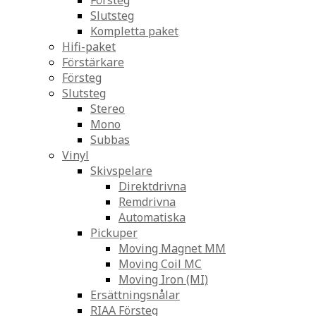
Försteg
Slutsteg
Kompletta paket
Hifi-paket
Förstärkare
Försteg
Slutsteg
Stereo
Mono
Subbas
Vinyl
Skivspelare
Direktdrivna
Remdrivna
Automatiska
Pickuper
Moving Magnet MM
Moving Coil MC
Moving Iron (MI)
Ersättningsnålar
RIAA Försteg