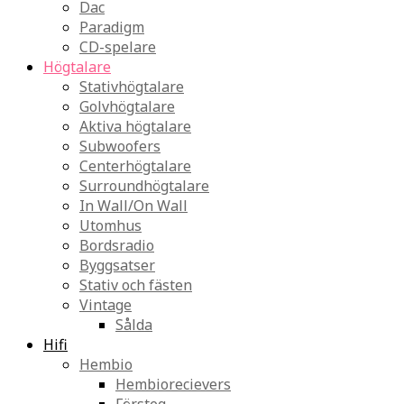
Dac
Paradigm
CD-spelare
Högtalare
Stativhögtalare
Golvhögtalare
Aktiva högtalare
Subwoofers
Centerhögtalare
Surroundhögtalare
In Wall/On Wall
Utomhus
Bordsradio
Byggsatser
Stativ och fästen
Vintage
Sålda
Hifi
Hembio
Hembiorecievers