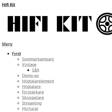
Hifi Kit
Meny
Fynd
Sommarkampanj
Vintage
Sålt
Demo-ex
Högtalarelement
Högtalare
Förstärkare
Skivspelare
Streaming
Hörlurar