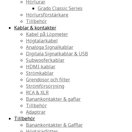
Hörlurar
Grado Classic Series
Hörlursförstärkare
Tillbehör
Kablar & kontakter
Kabel på Löpmeter
Högtalarkabel
Analoga Signalkablar
Digitala Signalkablar & USB
Subwooferkablar
HDMI-kablar
Strömkablar
Grendosor och filter
Strömförsörjning
RCA & XLR
Banankontakter & gaflar
Tillbehör
Adaptrar
Tillbehör
Banankontakter & Gafflar
Högtalarfötter