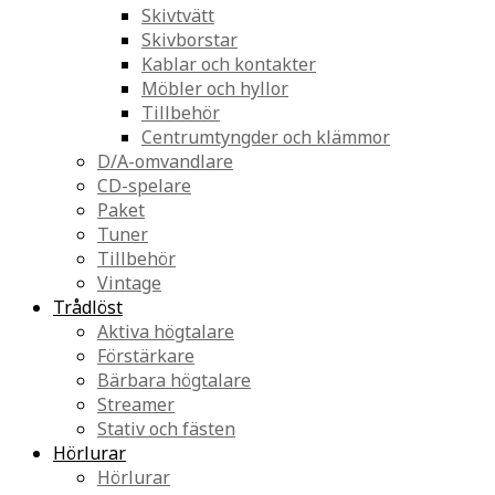
Skivtvätt
Skivborstar
Kablar och kontakter
Möbler och hyllor
Tillbehör
Centrumtyngder och klämmor
D/A-omvandlare
CD-spelare
Paket
Tuner
Tillbehör
Vintage
Trådlöst
Aktiva högtalare
Förstärkare
Bärbara högtalare
Streamer
Stativ och fästen
Hörlurar
Hörlurar