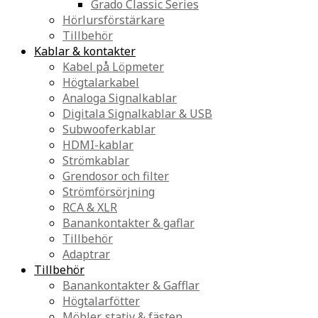
Grado Classic Series
Hörlursförstärkare
Tillbehör
Kablar & kontakter
Kabel på Löpmeter
Högtalarkabel
Analoga Signalkablar
Digitala Signalkablar & USB
Subwooferkablar
HDMI-kablar
Strömkablar
Grendosor och filter
Strömförsörjning
RCA & XLR
Banankontakter & gaflar
Tillbehör
Adaptrar
Tillbehör
Banankontakter & Gafflar
Högtalarfötter
Möbler, stativ & fästen