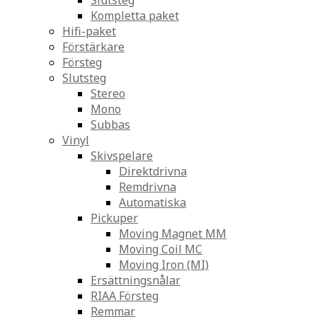
Slutsteg
Kompletta paket
Hifi-paket
Förstärkare
Försteg
Slutsteg
Stereo
Mono
Subbas
Vinyl
Skivspelare
Direktdrivna
Remdrivna
Automatiska
Pickuper
Moving Magnet MM
Moving Coil MC
Moving Iron (MI)
Ersättningsnålar
RIAA Försteg
Remmar