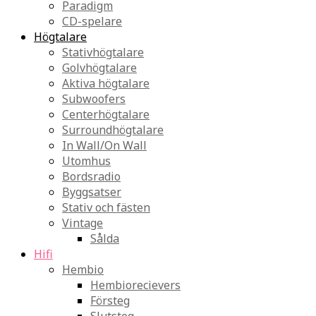
Paradigm
CD-spelare
Högtalare
Stativhögtalare
Golvhögtalare
Aktiva högtalare
Subwoofers
Centerhögtalare
Surroundhögtalare
In Wall/On Wall
Utomhus
Bordsradio
Byggsatser
Stativ och fästen
Vintage
Sålda
Hifi
Hembio
Hembiorecievers
Försteg