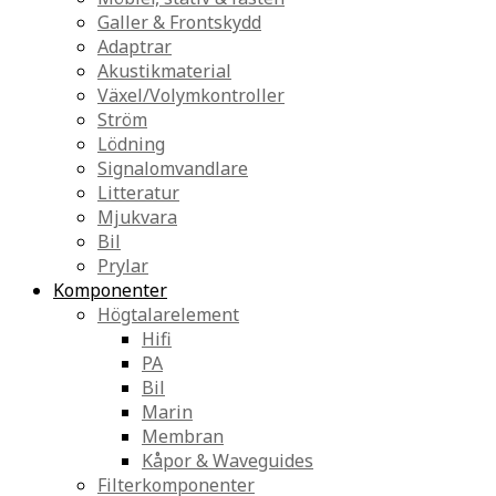
Galler & Frontskydd
Adaptrar
Akustikmaterial
Växel/Volymkontroller
Ström
Lödning
Signalomvandlare
Litteratur
Mjukvara
Bil
Prylar
Komponenter
Högtalarelement
Hifi
PA
Bil
Marin
Membran
Kåpor & Waveguides
Filterkomponenter