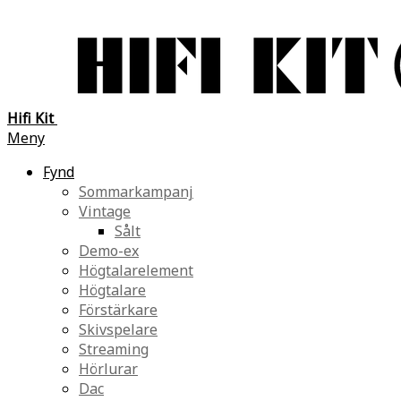
Hifi Kit
Meny
Fynd
Sommarkampanj
Vintage
Sålt
Demo-ex
Högtalarelement
Högtalare
Förstärkare
Skivspelare
Streaming
Hörlurar
Dac