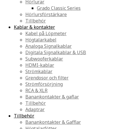
Hörlurar
Grado Classic Series
Hörlursförstärkare
Tillbehör
Kablar & kontakter
Kabel på Löpmeter
Högtalarkabel
Analoga Signalkablar
Digitala Signalkablar & USB
Subwooferkablar
HDMI-kablar
Strömkablar
Grendosor och filter
Strömförsörjning
RCA & XLR
Banankontakter & gaflar
Tillbehör
Adaptrar
Tillbehör
Banankontakter & Gafflar
Högtalarfötter