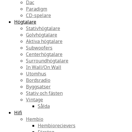
Dac
Paradigm
CD-spelare
Högtalare
Stativhögtalare
Golvhögtalare
Aktiva högtalare
Subwoofers
Centerhögtalare
Surroundhögtalare
In Wall/On Wall
Utomhus
Bordsradio
Byggsatser
Stativ och fästen
Vintage
Sålda
Hifi
Hembio
Hembiorecievers