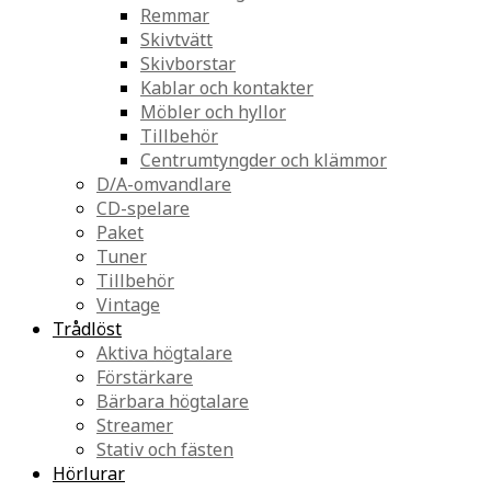
Remmar
Skivtvätt
Skivborstar
Kablar och kontakter
Möbler och hyllor
Tillbehör
Centrumtyngder och klämmor
D/A-omvandlare
CD-spelare
Paket
Tuner
Tillbehör
Vintage
Trådlöst
Aktiva högtalare
Förstärkare
Bärbara högtalare
Streamer
Stativ och fästen
Hörlurar