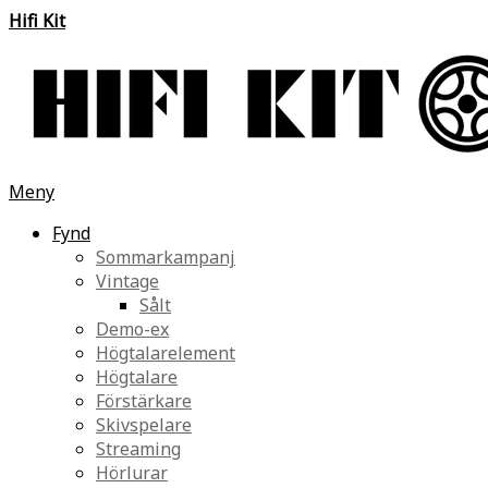
Hifi Kit
Meny
Fynd
Sommarkampanj
Vintage
Sålt
Demo-ex
Högtalarelement
Högtalare
Förstärkare
Skivspelare
Streaming
Hörlurar