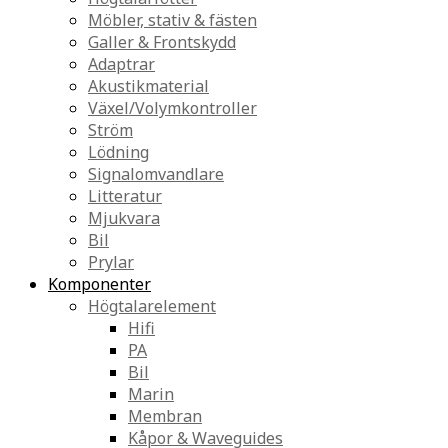
Möbler, stativ & fästen
Galler & Frontskydd
Adaptrar
Akustikmaterial
Växel/Volymkontroller
Ström
Lödning
Signalomvandlare
Litteratur
Mjukvara
Bil
Prylar
Komponenter
Högtalarelement
Hifi
PA
Bil
Marin
Membran
Kåpor & Waveguides