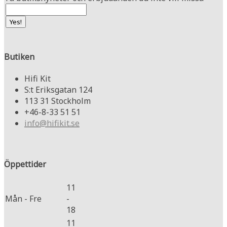
Butiken
Hifi Kit
S:t Eriksgatan 124
113 31 Stockholm
+46-8-33 51 51
info@hifikit.se
Öppettider
11
Mån - Fre
-
18
11