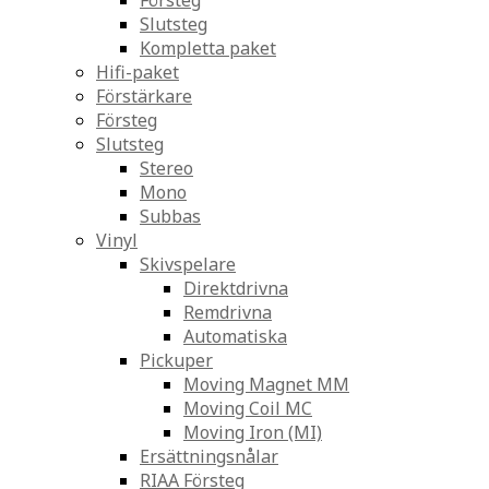
Försteg
Slutsteg
Kompletta paket
Hifi-paket
Förstärkare
Försteg
Slutsteg
Stereo
Mono
Subbas
Vinyl
Skivspelare
Direktdrivna
Remdrivna
Automatiska
Pickuper
Moving Magnet MM
Moving Coil MC
Moving Iron (MI)
Ersättningsnålar
RIAA Försteg