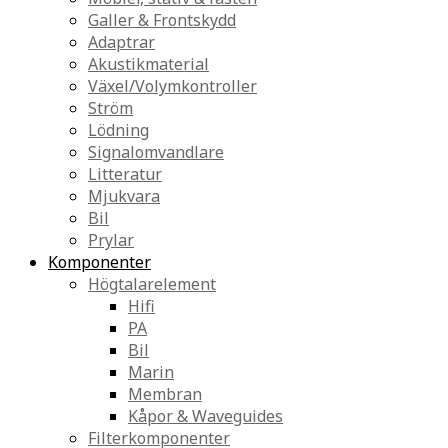
Galler & Frontskydd
Adaptrar
Akustikmaterial
Växel/Volymkontroller
Ström
Lödning
Signalomvandlare
Litteratur
Mjukvara
Bil
Prylar
Komponenter
Högtalarelement
Hifi
PA
Bil
Marin
Membran
Kåpor & Waveguides
Filterkomponenter