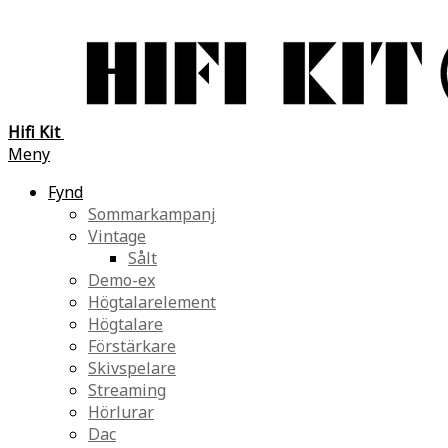
Hifi Kit
Meny
Fynd
Sommarkampanj
Vintage
Sålt
Demo-ex
Högtalarelement
Högtalare
Förstärkare
Skivspelare
Streaming
Hörlurar
Dac