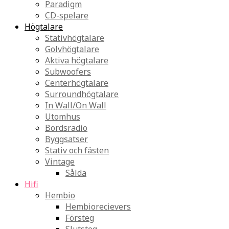
Paradigm
CD-spelare
Högtalare
Stativhögtalare
Golvhögtalare
Aktiva högtalare
Subwoofers
Centerhögtalare
Surroundhögtalare
In Wall/On Wall
Utomhus
Bordsradio
Byggsatser
Stativ och fästen
Vintage
Sålda
Hifi
Hembio
Hembiorecievers
Försteg