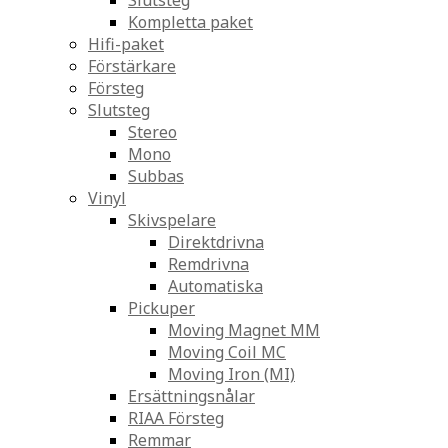
Slutsteg
Kompletta paket
Hifi-paket
Förstärkare
Försteg
Slutsteg
Stereo
Mono
Subbas
Vinyl
Skivspelare
Direktdrivna
Remdrivna
Automatiska
Pickuper
Moving Magnet MM
Moving Coil MC
Moving Iron (MI)
Ersättningsnålar
RIAA Försteg
Remmar