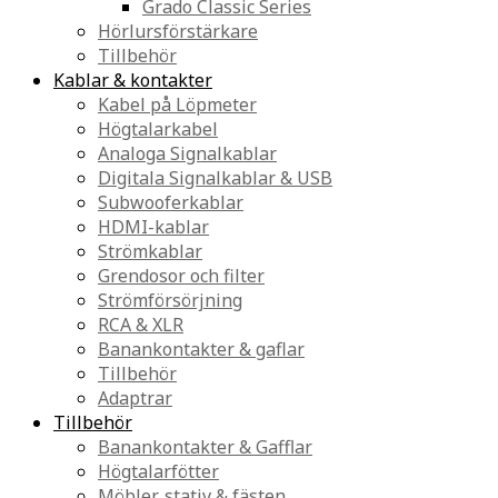
Grado Classic Series
Hörlursförstärkare
Tillbehör
Kablar & kontakter
Kabel på Löpmeter
Högtalarkabel
Analoga Signalkablar
Digitala Signalkablar & USB
Subwooferkablar
HDMI-kablar
Strömkablar
Grendosor och filter
Strömförsörjning
RCA & XLR
Banankontakter & gaflar
Tillbehör
Adaptrar
Tillbehör
Banankontakter & Gafflar
Högtalarfötter
Möbler, stativ & fästen