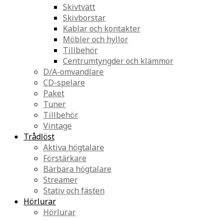
Skivtvätt
Skivborstar
Kablar och kontakter
Möbler och hyllor
Tillbehör
Centrumtyngder och klämmor
D/A-omvandlare
CD-spelare
Paket
Tuner
Tillbehör
Vintage
Trådlöst
Aktiva högtalare
Förstärkare
Bärbara högtalare
Streamer
Stativ och fästen
Hörlurar
Hörlurar