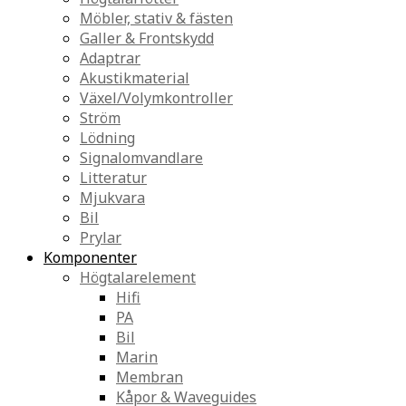
Möbler, stativ & fästen
Galler & Frontskydd
Adaptrar
Akustikmaterial
Växel/Volymkontroller
Ström
Lödning
Signalomvandlare
Litteratur
Mjukvara
Bil
Prylar
Komponenter
Högtalarelement
Hifi
PA
Bil
Marin
Membran
Kåpor & Waveguides