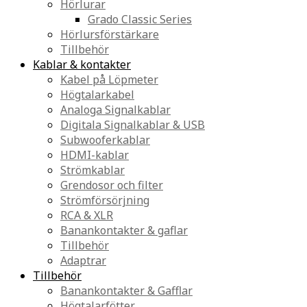
Hörlurar
Grado Classic Series
Hörlursförstärkare
Tillbehör
Kablar & kontakter
Kabel på Löpmeter
Högtalarkabel
Analoga Signalkablar
Digitala Signalkablar & USB
Subwooferkablar
HDMI-kablar
Strömkablar
Grendosor och filter
Strömförsörjning
RCA & XLR
Banankontakter & gaflar
Tillbehör
Adaptrar
Tillbehör
Banankontakter & Gafflar
Högtalarfötter