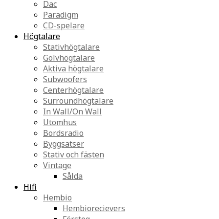
Dac
Paradigm
CD-spelare
Högtalare
Stativhögtalare
Golvhögtalare
Aktiva högtalare
Subwoofers
Centerhögtalare
Surroundhögtalare
In Wall/On Wall
Utomhus
Bordsradio
Byggsatser
Stativ och fästen
Vintage
Sålda
Hifi
Hembio
Hembiorecievers