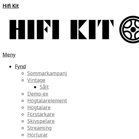
Hifi Kit
Meny
Fynd
Sommarkampanj
Vintage
Sålt
Demo-ex
Högtalarelement
Högtalare
Förstärkare
Skivspelare
Streaming
Hörlurar