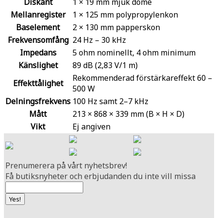
Diskant
1 × 19 mm mjuk dome
Mellanregister
1 × 125 mm polypropylenkon
Baselement
2 × 130 mm papperskon
Frekvensomfång
24 Hz – 30 kHz
Impedans
5 ohm nominellt, 4 ohm minimum
Känslighet
89 dB (2,83 V/1 m)
Rekommenderad förstärkareffekt 60 –
Effekttålighet
500 W
Delningsfrekvens
100 Hz samt 2–7 kHz
Mått
213 × 868 × 339 mm (B × H × D)
Vikt
Ej angiven
Prenumerera på vårt nyhetsbrev!
Få butiksnyheter och erbjudanden du inte vill missa