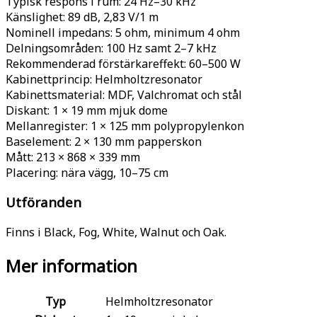
Typisk respons i rum: 24 Hz–30 kHz
Känslighet: 89 dB, 2,83 V/1 m
Nominell impedans: 5 ohm, minimum 4 ohm
Delningsområden: 100 Hz samt 2–7 kHz
Rekommenderad förstärkareffekt: 60–500 W
Kabinettprincip: Helmholtzresonator
Kabinettsmaterial: MDF, Valchromat och stål
Diskant: 1 × 19 mm mjuk dome
Mellanregister: 1 × 125 mm polypropylenkon
Baselement: 2 × 130 mm papperskon
Mått: 213 × 868 × 339 mm
Placering: nära vägg, 10–75 cm
Utföranden
Finns i Black, Fog, White, Walnut och Oak.
Mer information
Typ
Helmholtzresonator