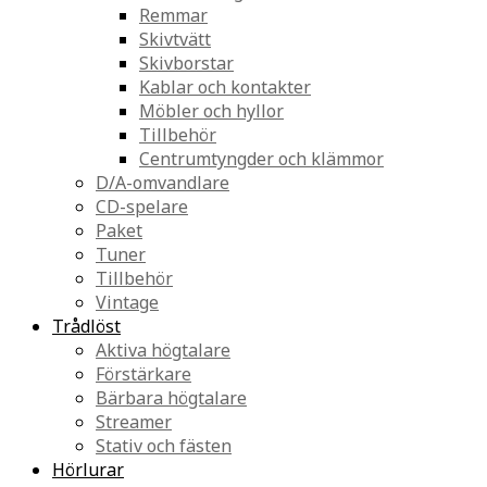
Remmar
Skivtvätt
Skivborstar
Kablar och kontakter
Möbler och hyllor
Tillbehör
Centrumtyngder och klämmor
D/A-omvandlare
CD-spelare
Paket
Tuner
Tillbehör
Vintage
Trådlöst
Aktiva högtalare
Förstärkare
Bärbara högtalare
Streamer
Stativ och fästen
Hörlurar