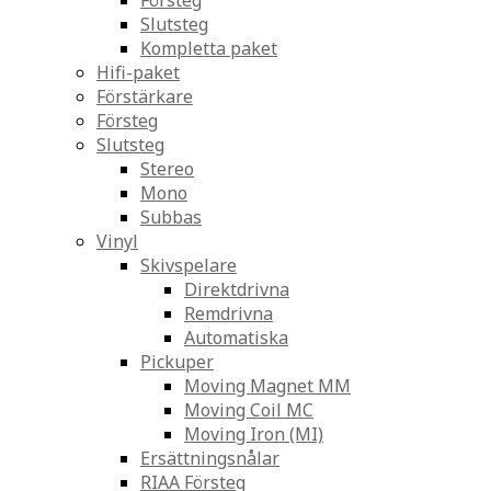
Försteg
Slutsteg
Kompletta paket
Hifi-paket
Förstärkare
Försteg
Slutsteg
Stereo
Mono
Subbas
Vinyl
Skivspelare
Direktdrivna
Remdrivna
Automatiska
Pickuper
Moving Magnet MM
Moving Coil MC
Moving Iron (MI)
Ersättningsnålar
RIAA Försteg